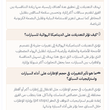
تهدف التعديلات إلى تحقيق عدة أهداف رئيسية، منها زيادة التنافسية بين
الفرق لتقديم سباقات أكثر إثارة، وتحسين سلامة السائقين بتقليل
المخاطر. كما تسعى لتعزيز الاستدامة البيئية وتقليل البصمة الكربونية
للرياضة.
💨
كيف تؤثر التعديلات على الديناميكا الهوائية للسيارات؟
تؤدي التعديلات الديناميكية الهوائية إلى تغييرات جذرية في تصميم
الأجنحة الأمامية والخلفية، وأرضية السيارة، لتقليل الهواء المضطرب
الذي يؤثر على السيارات التي تتبع. هذا يهدف إلى تسهيل المنافسة
والاقتراب بين السيارات، مما يجعل التجاوزات أكثر شيوعًا وإثارة.
🚗
ما هو تأثير التغييرات في حجم الإطارات على أداء السيارات
واستراتيجيات السباق؟
تؤدي التغييرات في حجم الإطارات، مثل الانتقال إلى إطارات أكبر أو أقطار
مختلفة، إلى تعديل خصائص التماسك والتآكل. هذا يتطلب من الفرق
إعادة تقييم استراتيجيات التوقف في الحفر (pit stops) وإدارة الإطارات
خلال السباق، مما يؤثر على أداء السيارة وثباتها.