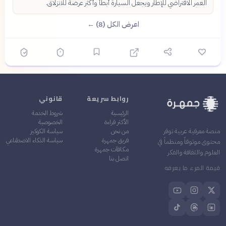
العمر الافتراضي للإطار ويجعل السيارة أبطأ وأكثر عرضة للانزلاق.
اعرض الكل (8) ←
روابط سريعة
قانوني
الرئيسية
شروط الخدمة
الأكثر قراءة
الخصوصية
من نحن
سياسة الكوكيز
منصة معرفية عربية توفر
فريق جمهرة
سياسة الذكاء الاصطناعي
محتوى موثوقاً ومنظماً في
مكافآت جمهرة
العلوم والثقافة والفكر
اتصل بنا
قيمة المرء ما يعرفه