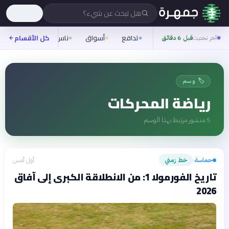
هل تبحث عن شيء؟
تدافع
أسواق
ناس
روح
كل الأقسام
شيفر
آخر تحديث
قبل 6 دقائق
🏷️ وسم
رياضة المحركات
5
منشور مرتبط بهذا الوسم
حماسة
خط زمني
أول أمس
›
تاريخ الفورمولا 1: من الانطلاقة الكبرى إلى آفاق
2026