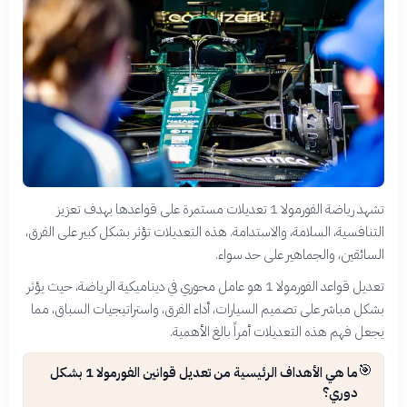
تشهد رياضة الفورمولا 1 تعديلات مستمرة على قواعدها بهدف تعزيز
التنافسية، السلامة، والاستدامة. هذه التعديلات تؤثر بشكل كبير على الفرق،
السائقين، والجماهير على حد سواء.
تعديل قواعد الفورمولا 1 هو عامل محوري في ديناميكية الرياضة، حيث يؤثر
بشكل مباشر على تصميم السيارات، أداء الفرق، واستراتيجيات السباق، مما
يجعل فهم هذه التعديلات أمراً بالغ الأهمية.
🎯
ما هي الأهداف الرئيسية من تعديل قوانين الفورمولا 1 بشكل
دوري؟