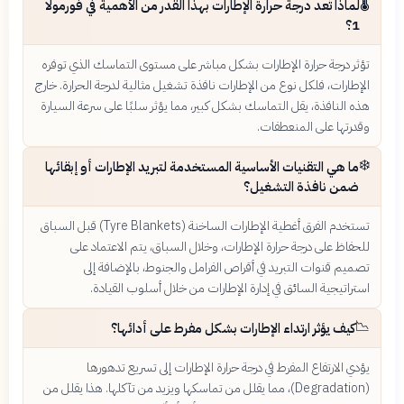
🌡️
لماذا تُعد درجة حرارة الإطارات بهذا القدر من الأهمية في فورمولا
1؟
تؤثر درجة حرارة الإطارات بشكل مباشر على مستوى التماسك الذي توفره
الإطارات، فلكل نوع من الإطارات نافذة تشغيل مثالية لدرجة الحرارة. خارج
هذه النافذة، يقل التماسك بشكل كبير، مما يؤثر سلبًا على سرعة السيارة
وقدرتها على المنعطفات.
❄️
ما هي التقنيات الأساسية المستخدمة لتبريد الإطارات أو إبقائها
ضمن نافذة التشغيل؟
تستخدم الفرق أغطية الإطارات الساخنة (Tyre Blankets) قبل السباق
للحفاظ على درجة حرارة الإطارات، وخلال السباق، يتم الاعتماد على
تصميم قنوات التبريد في أقراص الفرامل والجنوط، بالإضافة إلى
استراتيجية السائق في إدارة الإطارات من خلال أسلوب القيادة.
📉
كيف يؤثر ارتداء الإطارات بشكل مفرط على أدائها؟
يؤدي الارتفاع المفرط في درجة حرارة الإطارات إلى تسريع تدهورها
(Degradation)، مما يقلل من تماسكها ويزيد من تآكلها. هذا يقلل من