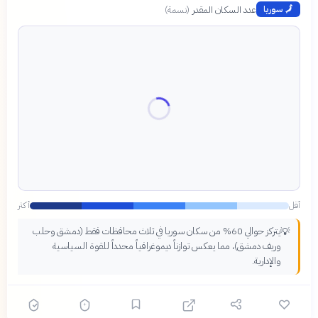
عدد السكان المقدر
(
نسمة
)
🗾
سوريا
أقل
أكثر
يتركز حوالي 60% من سكان سوريا في ثلاث محافظات فقط (دمشق وحلب
💡
وريف دمشق)، مما يعكس توازناً ديموغرافياً محدداً للقوة السياسية
والإدارية.