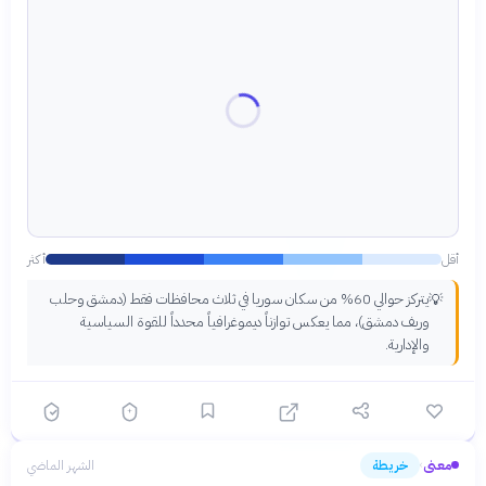
أقل
أكثر
يتركز حوالي 60% من سكان سوريا في ثلاث محافظات فقط (دمشق وحلب
💡
وريف دمشق)، مما يعكس توازناً ديموغرافياً محدداً للقوة السياسية
والإدارية.
معنى
خريطة
الشهر الماضي
›