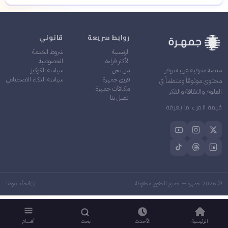
روابط سريعة
قانوني
الرئيسية
شروط الخدمة
الأكثر قراءة
الخصوصية
من نحن
سياسة الكوكيز
منصة معرفية عربية توفر
فريق جمهرة
سياسة الذكاء الاصطناعي
محتوى موثوقاً ومنظماً في
مكافآت جمهرة
العلوم والثقافة والفكر
اتصل بنا
قيمة المرء ما يعرفه
©
2026
جمهرة — جميع الحقوق محفوظة
مُحدَّث يوميًا
الرئيسية
الأحدث
بحث
أقسام