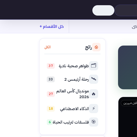
نى
كل الأقسام
رائج
الكل
🗂️
ظواهر صحية نادرة
37
🛰️
رحلة أرتيمس 2
33
مونديال كأس العالم
🔥
27
2026
قبل شهرين
⚡
الذكاء الاصطناعي
18
🎯
فلسفات لترتيب الحياة
6