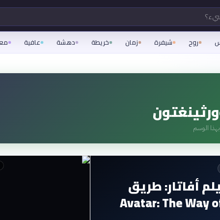
شيء؟
س
روح
شيفرة
زمان
خريطة
دهشة
عافية
مع
رثينغتون
هذا الوسم
م أفاتار: طريق
لماء | Avatar: The Way of