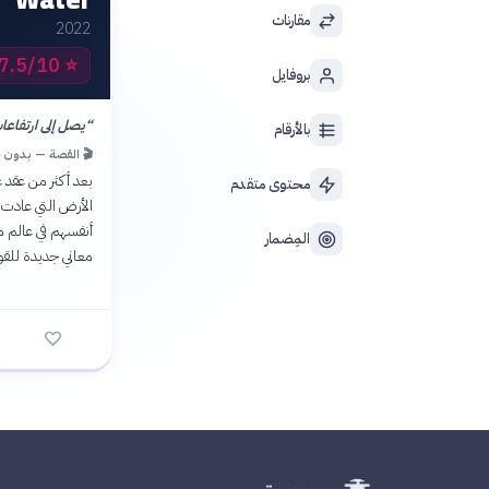
مقارنات
2022
7.5/10 IMDb
⭐
بروفايل
“
يصل إلى ارتفاع
بالأرقام
🎬 القصة — بدون 
بعد أكثر من عقد 
محتوى متقدم
الأرض التي عادت 
أنفسهم في عالم 
المِضمار
معاني جديدة للقوة