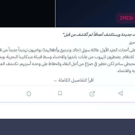
ات جديدة ويستكشف أعماقاً لم تُكتشف من قبل
”
حرق
على أحداث الجزء الأول، عائلة سولي (جاك ونيتيري وأطفالهما) يواجهون تهديداً جديداً من 
للانتقام. يضطرون للهروب من غابات باندورا والاختباء وسط قبيلة ميتكايينا البحرية، وي
محيطي ساحر لكن خطير. في صراع من أجل البقاء والحفاظ على وحدة أسرتهم، تكتشف العا
 والانتماء.
اقرأ التفاصيل الكاملة ←