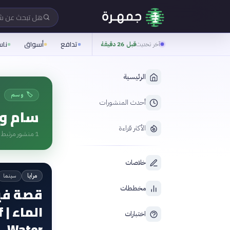
هل تبحث عن 
تدافع
أسواق
نا
آخر تحديث
قبل 26 دقيقة
الرئيسية
🏷️ وسم
أحدث المنشورات
سام وو
الأكثر قراءة
1
منشور مرتبط ب
خلاصات
سينما
مرايا
قصة فيل
مخططات
ا
اختبارات
Water