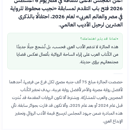
أعلن المجلس الأعلى للثقافة في مصر يوم 6 أغسطس
2026 فتح باب التقدم لمسابقة «نجيب محفوظ للرواية
في مصر والعالم العربي» لعام 2026، احتفالًا بالذكرى
العشرين لرحيل الأديب العالمي.
لماذا قد يثير اهتمامك؟
●
هذه الجائزة لا تدعم الأدب العربي فحسب، بل تُشجع جيلًا جديدًا
من الكُتاب العرب على إثراء الساحة الروائية بأعمال تعكس قضايا
مجتمعاتهم برؤى حديثة.
خصصت الجائزة مبلغ 75 ألف جنيه مصري لكل فرع من فرعيها، أحدهما
لأفضل رواية مصرية والآخر لأفضل رواية عربية، بهدف تحفيز الكُتاب
المصريين والعرب للمشاركة. ويشترط ألا تكون الروايات المقدمة قد نُشرت
قبل عام 2024 أو بعد عام 2025، وألا تكون قد فازت بجوائز سابقة. تأتي
هذه المبادرة ضمن جهود المجلس لترسيخ قيمة الأدب الروائي وتحفيز
الإبداع العربي.