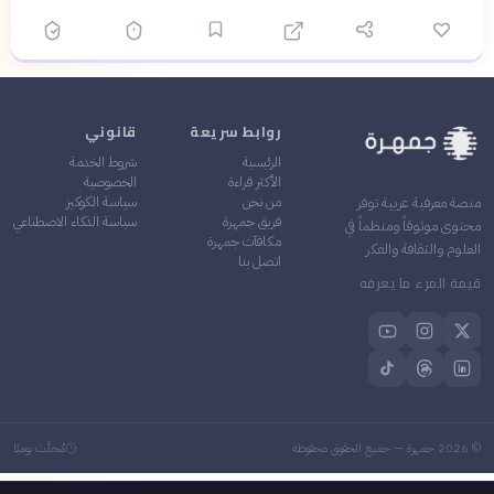
روابط سريعة
قانوني
الرئيسية
شروط الخدمة
الأكثر قراءة
الخصوصية
من نحن
سياسة الكوكيز
منصة معرفية عربية توفر
فريق جمهرة
سياسة الذكاء الاصطناعي
محتوى موثوقاً ومنظماً في
مكافآت جمهرة
العلوم والثقافة والفكر
اتصل بنا
قيمة المرء ما يعرفه
©
2026
جمهرة — جميع الحقوق محفوظة
مُحدَّث يوميًا