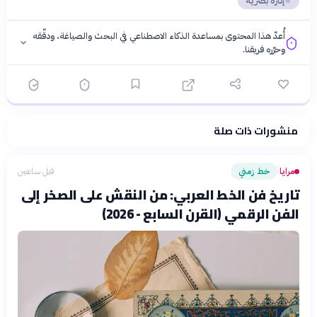
إثارة بصرية
أُعدّ هذا المحتوى بمساعدة الذكاء الاصطناعي في البحث والصياغة، ودقّقه
وحرّره فريقنا.
منشورات ذات صلة
فلسفتنا المعرفية
·
سياسة الذكاء الاصطناعي
مرايا
خط زمني
قبل ساعتين
›
تاريخ فن الخط العربي: من النقش على الصخر إلى
الفن الرقمي (القرن السابع - 2026)