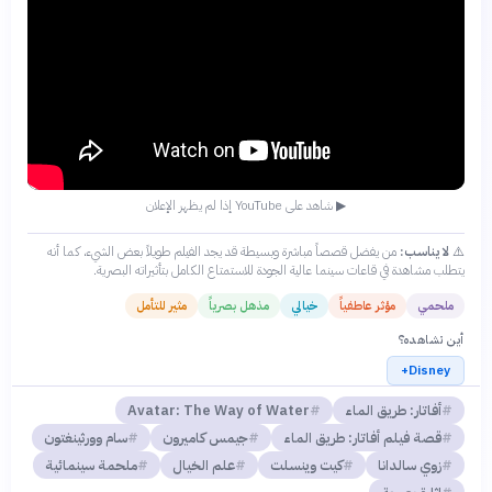
▶ شاهد على YouTube إذا لم يظهر الإعلان
⚠️
لا يناسب:
من يفضل قصصاً مباشرة وبسيطة قد يجد الفيلم طويلاً بعض الشيء، كما أنه
يتطلب مشاهدة في قاعات سينما عالية الجودة للاستمتاع الكامل بتأثيراته البصرية.
ملحمي
مؤثر عاطفياً
خيالي
مذهل بصرياً
مثير للتأمل
أين تشاهده؟
Disney+
أفاتار: طريق الماء
Avatar: The Way of Water
قصة فيلم أفاتار: طريق الماء
جيمس كاميرون
سام وورثينغتون
زوي سالدانا
كيت وينسلت
علم الخيال
ملحمة سينمائية