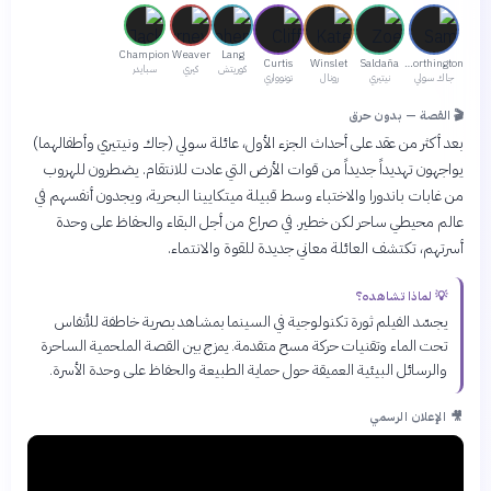
Champion
Weaver
Lang
Curtis
Winslet
Saldaña
Worthington
كوريتش
كيري
سبايدر
جاك سولي
نيتيري
رونال
تونوواري
🎬 القصة — بدون حرق
بعد أكثر من عقد على أحداث الجزء الأول، عائلة سولي (جاك ونيتيري وأطفالهما)
يواجهون تهديداً جديداً من قوات الأرض التي عادت للانتقام. يضطرون للهروب
من غابات باندورا والاختباء وسط قبيلة ميتكايينا البحرية، ويجدون أنفسهم في
عالم محيطي ساحر لكن خطير. في صراع من أجل البقاء والحفاظ على وحدة
أسرتهم، تكتشف العائلة معاني جديدة للقوة والانتماء.
💡 لماذا تشاهده؟
يجسّد الفيلم ثورة تكنولوجية في السينما بمشاهد بصرية خاطفة للأنفاس
تحت الماء وتقنيات حركة مسح متقدمة. يمزج بين القصة الملحمية الساحرة
والرسائل البيئية العميقة حول حماية الطبيعة والحفاظ على وحدة الأسرة.
🎥 الإعلان الرسمي