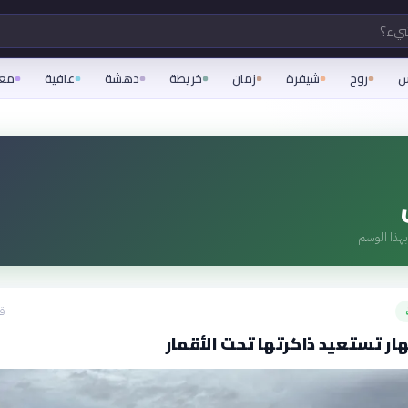
شيء؟
س
روح
شيفرة
زمان
خريطة
دهشة
عافية
مع
هذا الوسم
قبل
هار تستعيد ذاكرتها تحت الأقمار