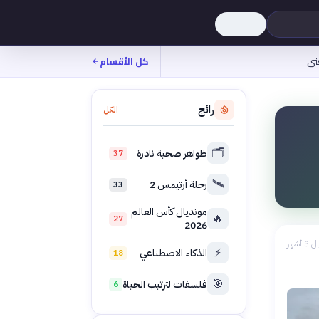
نى
كل الأقسام
رائج
الكل
🗂️
ظواهر صحية نادرة
37
🛰️
رحلة أرتيمس 2
33
مونديال كأس العالم
🔥
27
2026
 3 أشهر
⚡
الذكاء الاصطناعي
18
🎯
فلسفات لترتيب الحياة
6