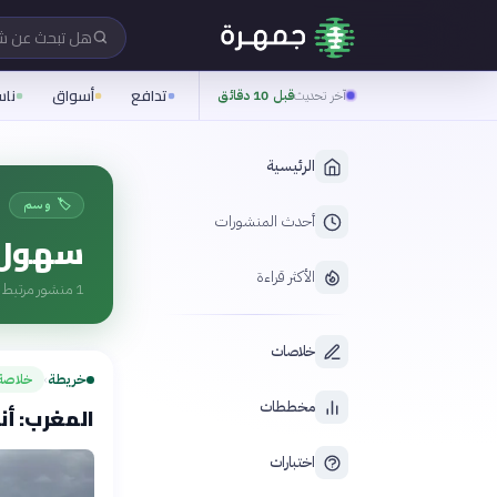
هل تبحث عن 
تدافع
أسواق
نا
آخر تحديث
قبل 10 دقائق
الرئيسية
🏷️ وسم
أحدث المنشورات
سهول
الأكثر قراءة
1
منشور مرتبط ب
خلاصات
خريطة
خلاصة
›
مخططات
المغرب: أن
اختبارات