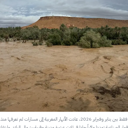
في ستة أسابيع فقط بين يناير وفبراير 2026، عادت الأنهار المغربية إلى مسارات لم تعرفها
ر الصناعية تمددا مائياً حادا في ثلاث عشرة مدينة وقرية بشمال البلاد، وارتفا