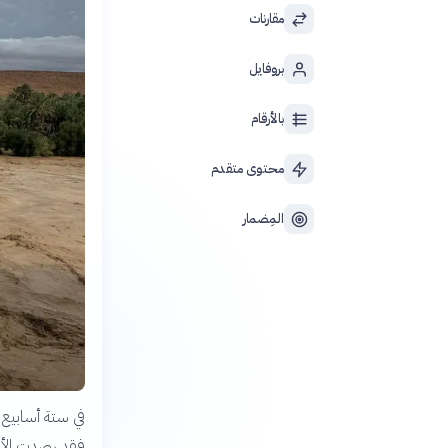
مقارنات
بروفايل
بالأرقام
محتوى متقدم
المِضمار
فقد رصدت الأقما