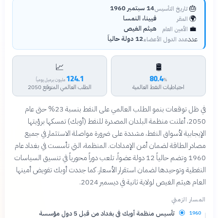
🎂
14 سبتمبر 1960
تاريخ التأسيس
🌍
فيينا، النمسا
المقر
💼
هيثم الغيص
الأمين العام
عدد
12 دولة حالياً
عدد الدول الأعضاء
📈
🛢️
124.1
80.4
%
مليون برميل يومياً
احتياطيات النفط العالمية
الطلب العالمي المتوقع 2050
في ظل توقعات بنمو الطلب العالمي على النفط بنسبة 23% حتى عام
2050، أعلنت منظمة البلدان المصدرة للنفط (أوبك) تمسكها برؤيتها
الإيجابية لأسواق النفط، مشددة على ضرورة مواصلة الاستثمار في جميع
مصادر الطاقة لضمان أمن الإمدادات. المنظمة، التي تأسست في بغداد عام
1960 وتضم حالياً 12 دولة عضواً، تلعب دوراً محورياً في تنسيق السياسات
النفطية وتوحيدها لضمان استقرار الأسعار. كما جددت أوبك تفويض أمينها
العام هيثم الغيص لولاية ثانية في ديسمبر 2024.
المسار الزمني
تأسيس منظمة أوبك في بغداد من قبل 5 دول مؤسسة
1960