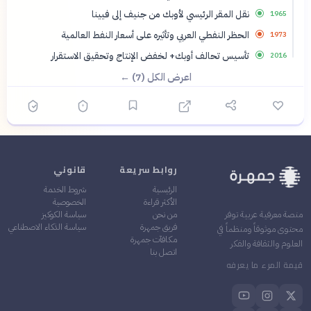
نقل المقر الرئيسي لأوبك من جنيف إلى فيينا
1965
الحظر النفطي العربي وتأثيره على أسعار النفط العالمية
1973
تأسيس تحالف أوبك+ لخفض الإنتاج وتحقيق الاستقرار
2016
اعرض الكل (7) ←
روابط سريعة
قانوني
الرئيسية
شروط الخدمة
الأكثر قراءة
الخصوصية
من نحن
سياسة الكوكيز
منصة معرفية عربية توفر
فريق جمهرة
سياسة الذكاء الاصطناعي
محتوى موثوقاً ومنظماً في
مكافآت جمهرة
العلوم والثقافة والفكر
اتصل بنا
قيمة المرء ما يعرفه