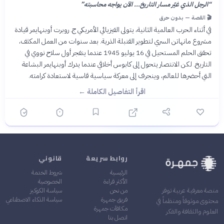
“
الرجل الذي غيّر مسار التاريخ... الآن يواجه محاسبته
”
🎬 القصة — بدون حرق
في أثناء الحرب العالمية الثانية، يتولى الفيزيائي الأمريكي ج. روبرت أوبنهايمر قيادة
مشروع مانهاتن السري لتطوير القنبلة الذرية. بعد سنوات من العمل المكثف،
تحقق الحلم المستحيل في 16 يوليو 1945 عندما ينفجر أول سلاح نووي في
التاريخ. لكن الانتصار يتحول إلى كابوس أخلاقي عندما يدرك أوبنهايمر البشاعة
التي أحضرها للعالم، وينجرف إلى معركة سياسية قاسية لاستعادة كرامته.
اقرأ التفاصيل الكاملة ←
روابط سريعة
قانوني
الرئيسية
شروط الخدمة
الأكثر قراءة
الخصوصية
من نحن
سياسة الكوكيز
منصة معرفية عربية توفر
فريق جمهرة
سياسة الذكاء الاصطناعي
محتوى موثوقاً ومنظماً في
مكافآت جمهرة
العلوم والثقافة والفكر
اتصل بنا