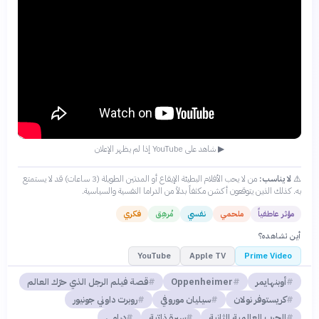
▶ شاهد على YouTube إذا لم يظهر الإعلان
⚠️
لا يناسب:
من لا يحب الأفلام البطيئة الإيقاع أو المدتين الطويلة (3 ساعات) قد لا يستمتع
به. كذلك الذين يتوقعون أكشن مكثفاً بدلاً من الدراما النفسية والسياسية.
مؤثر عاطفياً
ملحمي
نفسي
مُرهِق
فكري
أين تشاهده؟
YouTube
Apple TV
Prime Video
أوبنهايمر
Oppenheimer
قصة فيلم الرجل الذي حرّك العالم
كريستوفر نولان
سيليان موروفي
روبرت داوني جونيور
الحرب العالمية الثانية
سيرة ذاتية
درامي