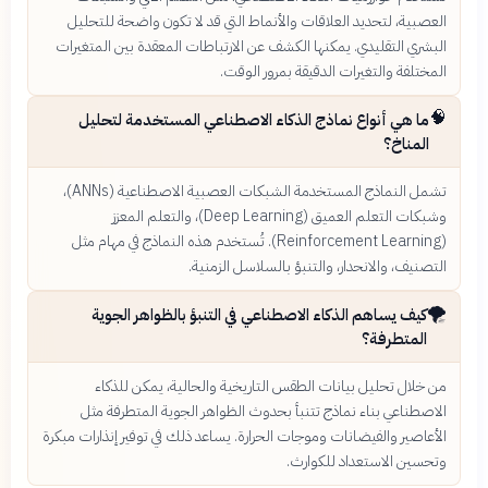
العصبية، لتحديد العلاقات والأنماط التي قد لا تكون واضحة للتحليل
البشري التقليدي. يمكنها الكشف عن الارتباطات المعقدة بين المتغيرات
المختلفة والتغيرات الدقيقة بمرور الوقت.
🧠
ما هي أنواع نماذج الذكاء الاصطناعي المستخدمة لتحليل
المناخ؟
تشمل النماذج المستخدمة الشبكات العصبية الاصطناعية (ANNs)،
وشبكات التعلم العميق (Deep Learning)، والتعلم المعزز
(Reinforcement Learning). تُستخدم هذه النماذج في مهام مثل
التصنيف، والانحدار، والتنبؤ بالسلاسل الزمنية.
🌪️
كيف يساهم الذكاء الاصطناعي في التنبؤ بالظواهر الجوية
المتطرفة؟
من خلال تحليل بيانات الطقس التاريخية والحالية، يمكن للذكاء
الاصطناعي بناء نماذج تتنبأ بحدوث الظواهر الجوية المتطرفة مثل
الأعاصير والفيضانات وموجات الحرارة. يساعد ذلك في توفير إنذارات مبكرة
وتحسين الاستعداد للكوارث.