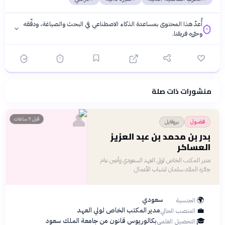
أُعدّ هذا المحتوى بمساعدة الذكاء الاصطناعي في البحث والصياغة، ودقّقه
وحرّره فريقنا.
منشورات ذات صلة
فلسفتنا المعرفية
·
سياسة الذكاء الاصطناعي
👤
قبل 7 ساعات
بروفايل
فضول
بدر بن محمد بن عبد العزيز
العساكر
مدير المكتب الخاص لولي العهد السعودي وأمين عام
جائزة الملك سلمان لشباب الأعمال
🌍
سعودي
الجنسية
💼
مدير المكتب الخاص لولي العهد
المنصب الحالي
🎓
بكالوريوس قانون من جامعة الملك سعود
التحصيل العلمي