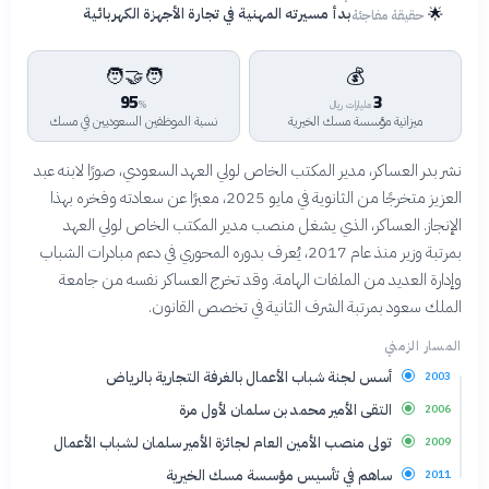
🌟
بدأ مسيرته المهنية في تجارة الأجهزة الكهربائية
حقيقة مفاجئة
🧑‍🤝‍🧑
💰
95
3
مليارات ريال
%
ميزانية مؤسسة مسك الخيرية
نسبة الموظفين السعوديين في مسك
نشر بدر العساكر، مدير المكتب الخاص لولي العهد السعودي، صورًا لابنه عبد
العزيز متخرجًا من الثانوية في مايو 2025، معبرًا عن سعادته وفخره بهذا
الإنجاز. العساكر، الذي يشغل منصب مدير المكتب الخاص لولي العهد
بمرتبة وزير منذ عام 2017، يُعرف بدوره المحوري في دعم مبادرات الشباب
وإدارة العديد من الملفات الهامة. وقد تخرج العساكر نفسه من جامعة
الملك سعود بمرتبة الشرف الثانية في تخصص القانون.
المسار الزمني
أسس لجنة شباب الأعمال بالغرفة التجارية بالرياض
2003
التقى الأمير محمد بن سلمان لأول مرة
2006
تولى منصب الأمين العام لجائزة الأمير سلمان لشباب الأعمال
2009
ساهم في تأسيس مؤسسة مسك الخيرية
2011