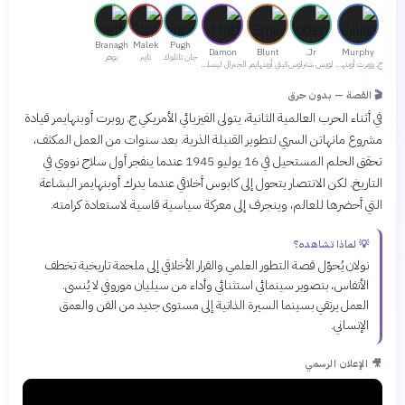
Branagh
Malek
Pugh
Damon
Blunt
Jr.
Murphy
جان تاتلوك
تايبر
بوهر
ج. روبرت أوبنهايمر
لويس شتراوس
كيتي أوبنهايمر
الجنرال ليسلي جروفز
🎬 القصة — بدون حرق
في أثناء الحرب العالمية الثانية، يتولى الفيزيائي الأمريكي ج. روبرت أوبنهايمر قيادة
مشروع مانهاتن السري لتطوير القنبلة الذرية. بعد سنوات من العمل المكثف،
تحقق الحلم المستحيل في 16 يوليو 1945 عندما ينفجر أول سلاح نووي في
التاريخ. لكن الانتصار يتحول إلى كابوس أخلاقي عندما يدرك أوبنهايمر البشاعة
التي أحضرها للعالم، وينجرف إلى معركة سياسية قاسية لاستعادة كرامته.
💡 لماذا تشاهده؟
نولان يُحوّل قصة التطور العلمي والقرار الأخلاقي إلى ملحمة تاريخية تخطف
الأنفاس، بتصوير سينمائي استثنائي وأداء من سيليان موروفي لا يُنسى.
العمل يرتقي بسينما السيرة الذاتية إلى مستوى جديد من الفن والعمق
الإنساني.
🎥 الإعلان الرسمي