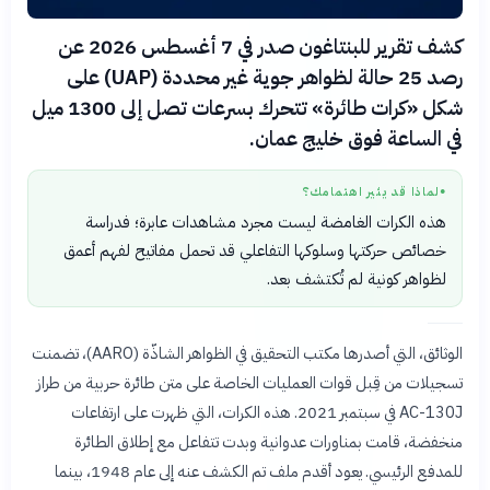
كشف تقرير للبنتاغون صدر في 7 أغسطس 2026 عن
رصد 25 حالة لظواهر جوية غير محددة (UAP) على
شكل «كرات طائرة» تتحرك بسرعات تصل إلى 1300 ميل
في الساعة فوق خليج عمان.
لماذا قد يثير اهتمامك؟
●
هذه الكرات الغامضة ليست مجرد مشاهدات عابرة؛ فدراسة
خصائص حركتها وسلوكها التفاعلي قد تحمل مفاتيح لفهم أعمق
لظواهر كونية لم تُكتشف بعد.
الوثائق، التي أصدرها مكتب التحقيق في الظواهر الشاذّة (AARO)، تضمنت
تسجيلات من قِبل قوات العمليات الخاصة على متن طائرة حربية من طراز
AC-130J في سبتمبر 2021. هذه الكرات، التي ظهرت على ارتفاعات
منخفضة، قامت بمناورات عدوانية وبدت تتفاعل مع إطلاق الطائرة
للمدفع الرئيسي. يعود أقدم ملف تم الكشف عنه إلى عام 1948، بينما