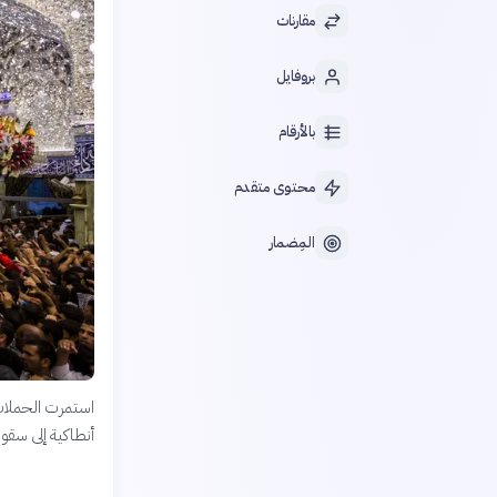
مقارنات
بروفايل
بالأرقام
محتوى متقدم
المِضمار
استمرت الحملات 
أنطاكية إلى سقو