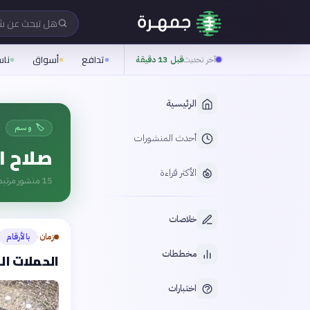
هل تبحث عن 
تدافع
أسواق
نا
آخر تحديث
قبل 13 دقيقة
الرئيسية
🏷️ وسم
أحدث المنشورات
صلاح ا
الأكثر قراءة
15
منشور مرتبط
خلاصات
زمان
بالأرقام
›
مخططات
الحملات ال
اختبارات