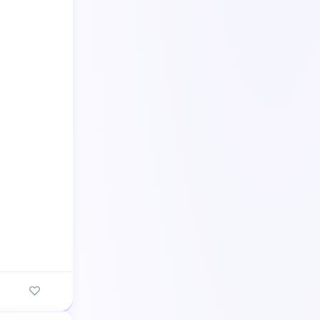
 متوسط
سؤال
6
🎯