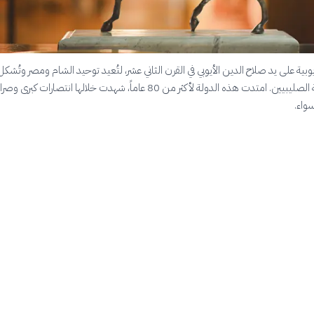
وبية على يد صلاح الدين الأيوبي في القرن الثاني عشر، لتُعيد توحيد الشام ومصر وتُشك
مؤثرة في مواجهة الصليبيين. امتدت هذه الدولة لأكثر من 80 عاماً، شهدت خلالها انتصارات كبر
واء.