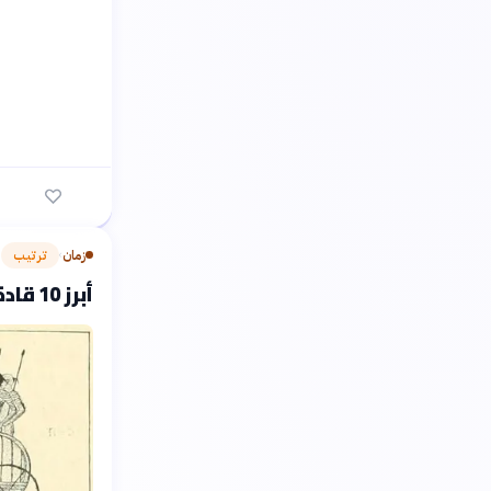
زمان
ترتيب
›
أبرز 10 قادة عسكريين غيروا مسار التاريخ القديم