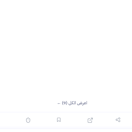
؟
اعرض الكل (9) ←

←