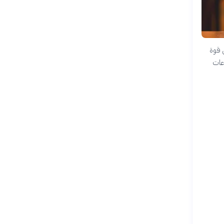
ل قوة
ى وصراعات