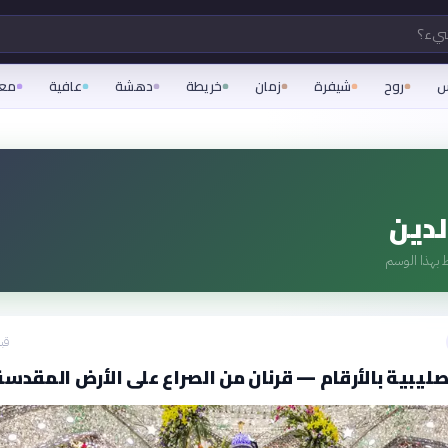
شيء؟
س
روح
شيفرة
زمان
خريطة
دهشة
عافية
مع
لدين
 بهذا الوسم
قبل 15
صليبية بالأرقام — قرنان من الصراع على الأرض المقدسة