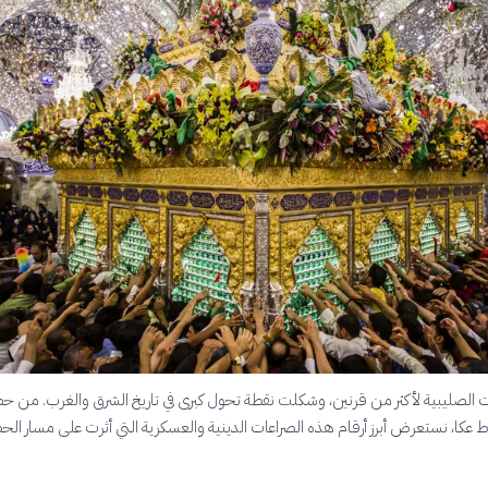
الصليبية لأكثر من قرنين، وشكلت نقطة تحول كبرى في تاريخ الشرق والغرب. من حص
ط عكا، نستعرض أبرز أرقام هذه الصراعات الدينية والعسكرية التي أثرت على مسار الح