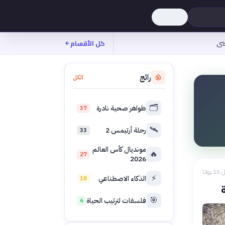
نى
كل الأقسام
رائج
الكل
🗂️
ظواهر صحية نادرة
37
🛰️
رحلة أرتيمس 2
33
مونديال كأس العالم
🔥
27
2026
 يومًا
⚡
الذكاء الاصطناعي
18
🎯
فلسفات لترتيب الحياة
6