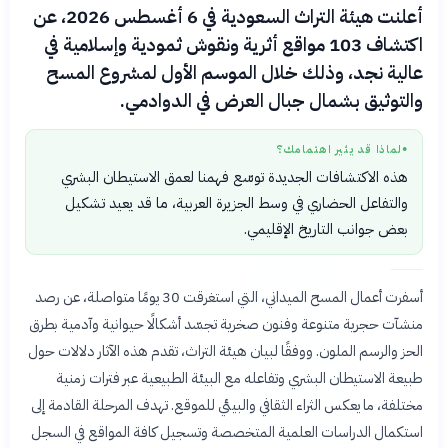
أعلنت هيئة التراث السعودية في 6 أغسطس 2026، عن
اكتشاف 103 مواقع أثرية ونقوش ثمودية وإسلامية في
عالية نجد، وذلك خلال الموسم الأول لمشروع المسح
والتوثيق بشمال جبال العرض في الدوادمي.
لماذا قد يثير اهتمامك؟
●
هذه الاكتشافات الجديدة توسّع فهمنا لعمق الاستيطان البشري
والتفاعل الحضاري في وسط الجزيرة العربية، ما قد يعيد تشكيل
بعض جوانب التاريخ الإقليمي.
أسفرت أعمال المسح الميداني، التي استغرقت 30 يومًا متواصلة، عن رصد
منشآت حجرية متنوعة وفنون صخرية تجسّد أشكالًا حيوانية وآدمية بطرق
الحز والرسم الملون. ووفقًا لبيان هيئة التراث، تقدم هذه الآثار دلالات حول
طبيعة الاستيطان البشري وتفاعله مع البيئة الطبيعية عبر فترات زمنية
مختلفة، ما يعكس الثراء الثقافي والبيئي للموقع. تهدف المرحلة القادمة إلى
استكمال الدراسات العلمية المتخصصة وتسجيل كافة المواقع في السجل