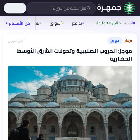
هل تبحث عن شيء؟
تدافع
أسواق
ناس
روح
كل الأقسام
شيف
آخر تحديث
قبل 18 دقيقة
زمان
موجز
قبل شهرين
›
موجز: الحروب الصليبية وتحولات الشرق الأوسط
الحضارية