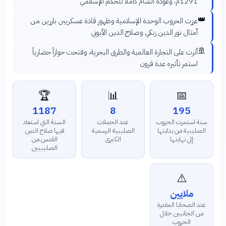
1291م، وعودة الشام كاملاً للحكم الإسلامي
👑
عززت الحروب الوحدة الإسلامية وظهور قادة عسكريين بارزين من
أمثال نور الدين زنكي وصلاح الدين الأيوبي
🚢
أثرت على التجارة العالمية والطرق البحرية، وفتحت حواراً حضارياً
استمر تأثيره عدة قرون
🏆
📊
📅
1187
8
195
سنة استمرت الحروب
عدد الحملات
السنة التي استعاد
الصليبية من بدايتها
الصليبية الرسمية
فيها صلاح الدين
إلى نهايتها
الكبرى
القدس من
الصليبيين
⚠️
ملايين
عدد الضحايا المقدرة
من الجانبين خلال
الحروب