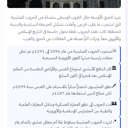
شهد الشرق الأوسط خلال القرون الوسطى سلسلة من الحروب الصليبية
التي استمرت ما يقارب قرنين، وأعادت تشكيل الخريطة السياسية والدينية
للمنطقة. كانت هذه الحروب نقطة تحول حاسمة في التاريخ الإسلامي
والأوروبي معاً، وتركت آثاراً عميقة على العلاقات بين الشرق والغرب.
⚔️
استمرت الحروب الصليبية من عام 1096 إلى 1291م عبر ثماني
حملات رئيسية شنتها القوى الأوروبية المسيحية
🏛️
كان الدافع الأساسي استرجاع القدس والأراضي المقدسة من الحكم
الإسلامي بعد فتحها في القرن السابع
🗡️
حقق الصليبيون انتصاراً مبكراً بالاستيلاء على القدس سنة 1099م،
لكن صلاح الدين استعادها عام 1187م
🏰
أدت الحروب إلى تطور العمارة العسكرية وتبادل المعارف العلمية
والطبية بين الحضارتين الإسلامية والأوروبية
📍
انتهت الحروب الصليبية بسقوط عكا آخر معقل صليبي بالشام عام