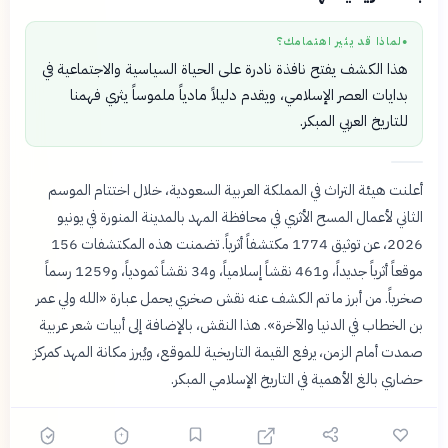
لماذا قد يثير اهتمامك؟
●
هذا الكشف يفتح نافذة نادرة على الحياة السياسية والاجتماعية في
بدايات العصر الإسلامي، ويقدم دليلاً مادياً ملموساً يثري فهمنا
للتاريخ العربي المبكر.
أعلنت هيئة التراث في المملكة العربية السعودية، خلال اختتام الموسم
الثاني لأعمال المسح الأثري في محافظة المهد بالمدينة المنورة في يونيو
2026، عن توثيق 1774 مكتشفاً أثرياً. تضمنت هذه المكتشفات 156
موقعاً أثرياً جديداً، و461 نقشاً إسلامياً، و34 نقشاً ثمودياً، و1259 رسماً
صخرياً. من أبرز ما تم الكشف عنه نقش صخري يحمل عبارة «الله ولي عمر
بن الخطاب في الدنيا والآخرة». هذا النقش، بالإضافة إلى أبيات شعر عربية
صمدت أمام الزمن، يرفع القيمة التاريخية للموقع، ويُبرز مكانة المهد كمركز
حضاري بالغ الأهمية في التاريخ الإسلامي المبكر.