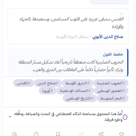
"
القدس ستبقى عزيزة على قلوب المسلمين، وسنعيدها بالجهاد
والإرادة
صلاح الدين الأيوبي
—
سلطان الدولة الأيوبية
خلاصة القول
الحروب الصليبية كانت منعطفاً تاريخياً أعاد تشكيل مسار المنطقة
وترك تأثيراً حضارياً دائماً على العلاقات بين الشرق والغرب.
الحروب الصليبية
الشرق الأوسط
صلاح الدين
القدس
العصور الوسطى
الممالك الإسلامية
أوروبا
البحر المتوسط
التاريخ الإسلامي
أُعدّ هذا المحتوى بمساعدة الذكاء الاصطناعي في البحث والصياغة، ودقّقه
وحرّره فريقنا.