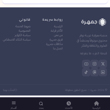
روابط سريعة
قانوني
الرئيسية
شروط الخدمة
الأكثر قراءة
الخصوصية
من نحن
سياسة الكوكيز
منصة معرفية عربية توفر
فريق جمهرة
سياسة الذكاء الاصطناعي
محتوى موثوقاً ومنظماً في
مكافآت جمهرة
العلوم والثقافة والفكر
اتصل بنا
قيمة المرء ما يعرفه
©
2026
جمهرة — جميع الحقوق محفوظة
مُحدَّث يوميًا
الرئيسية
الأحدث
بحث
أقسام