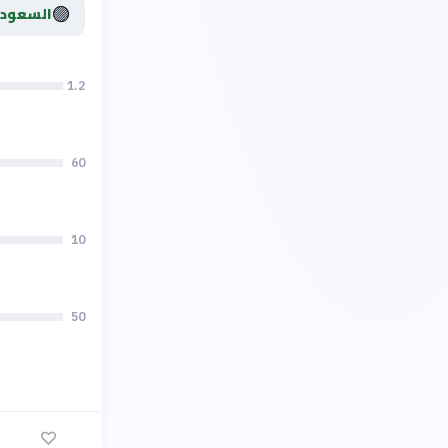
🟣
السعودي
1.2
60
10
50