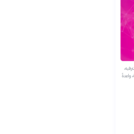
جالات الترفيه،
 واعدةً