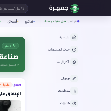
هل تبحث عن 
تدافع
أسواق
آخر تحديث
قبل دقيقة واحدة
الرئيسية
🏷️ وسم
أحدث المنشورات
صناعة 
الأكثر قراءة
9
منشور مرتبط ب
خلاصات
معنى
مقارنة — 
›
مخططات
الإنفاق عل
اختبارات