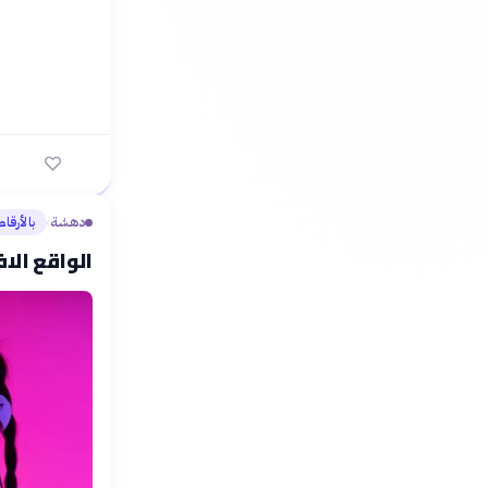
دهشة
بالأرقام
›
الواقع الا