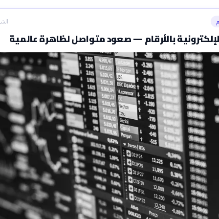
م
الشه
لإلكترونية بالأرقام — صعود متواصل لظاهرة عالمية