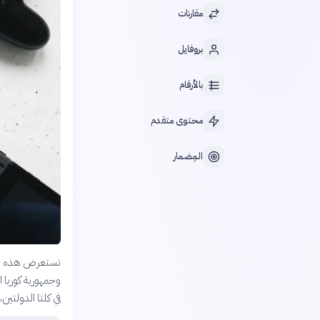
مقارنات
بروفايل
بالأرقام
محتوى متقدم
المِضمار
تستعرض هذه المق
وجمهورية كوريا ا
في كلتا الدولتين