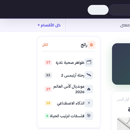
معنى
كل الأقسام
رائج
الكل
🗂️
ظواهر صحية نادرة
37
🛰️
رحلة أرتيمس 2
33
مونديال كأس العالم
🔥
27
2026
أول أمس
⚡
الذكاء الاصطناعي
18
🎯
فلسفات لترتيب الحياة
6