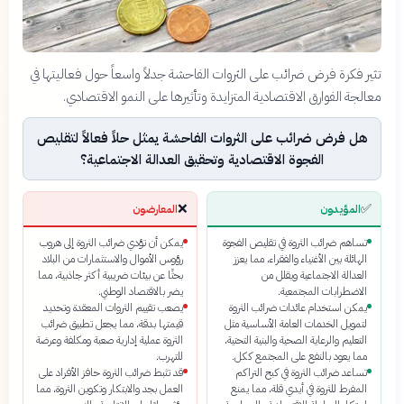
تثير فكرة فرض ضرائب على الثروات الفاحشة جدلاً واسعاً حول فعاليتها في
معالجة الفوارق الاقتصادية المتزايدة وتأثيرها على النمو الاقتصادي.
هل فرض ضرائب على الثروات الفاحشة يمثل حلاً فعالاً لتقليص
الفجوة الاقتصادية وتحقيق العدالة الاجتماعية؟
❌
✅
المؤيدون
المعارضون
تساهم ضرائب الثروة في تقليص الفجوة
يمكن أن تؤدي ضرائب الثروة إلى هروب
الهائلة بين الأغنياء والفقراء، مما يعزز
رؤوس الأموال والاستثمارات من البلاد
العدالة الاجتماعية ويقلل من
بحثًا عن بيئات ضريبية أكثر جاذبية، مما
الاضطرابات المجتمعية.
يضر بالاقتصاد الوطني.
يمكن استخدام عائدات ضرائب الثروة
يصعب تقييم الثروات المعقدة وتحديد
لتمويل الخدمات العامة الأساسية مثل
قيمتها بدقة، مما يجعل تطبيق ضرائب
التعليم والرعاية الصحية والبنية التحتية،
الثروة عملية إدارية صعبة ومكلفة وعرضة
مما يعود بالنفع على المجتمع ككل.
للتهرب.
تساعد ضرائب الثروة في كبح التراكم
قد تثبط ضرائب الثروة حافز الأفراد على
المفرط للثروة في أيدي قلة، مما يمنع
العمل بجد والابتكار وتكوين الثروة، مما