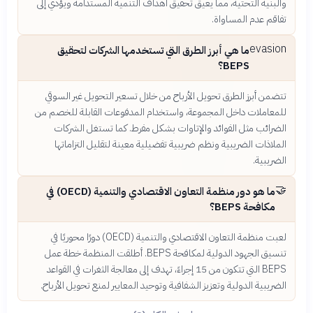
والبنية التحتية، مما يعيق تحقيق أهداف التنمية المستدامة ويؤدي إلى
تفاقم عدم المساواة.
evasion
ما هي أبرز الطرق التي تستخدمها الشركات لتحقيق
BEPS؟
تتضمن أبرز الطرق تحويل الأرباح من خلال تسعير التحويل غير السوقي
للمعاملات داخل المجموعة، واستخدام المدفوعات القابلة للخصم من
الضرائب مثل الفوائد والإتاوات بشكل مفرط. كما تستغل الشركات
الملاذات الضريبية ونظم ضريبية تفضيلية معينة لتقليل التزاماتها
الضريبية.
🤝
ما هو دور منظمة التعاون الاقتصادي والتنمية (OECD) في
مكافحة BEPS؟
لعبت منظمة التعاون الاقتصادي والتنمية (OECD) دورًا محوريًا في
تنسيق الجهود الدولية لمكافحة BEPS. أطلقت المنظمة خطة عمل
BEPS التي تتكون من 15 إجراءً، تهدف إلى معالجة الثغرات في القواعد
الضريبية الدولية وتعزيز الشفافية وتوحيد المعايير لمنع تحويل الأرباح.