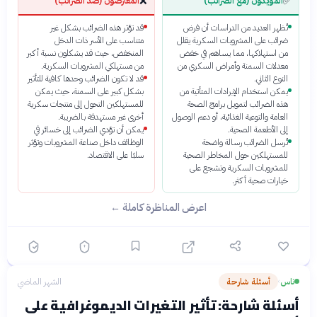
❌
✅
المؤيدون (مع الضرائب)
المعارضون (ضد الضرائب)
تُظهر العديد من الدراسات أن فرض
قد تؤثر هذه الضرائب بشكل غير
ضرائب على المشروبات السكرية يقلل
متناسب على الأسر ذات الدخل
من استهلاكها، مما يساهم في خفض
المنخفض، حيث قد يشكلون نسبة أكبر
معدلات السمنة وأمراض السكري من
من مستهلكي المشروبات السكرية.
النوع الثاني.
قد لا تكون الضرائب وحدها كافية للتأثير
يمكن استخدام الإيرادات المتأتية من
بشكل كبير على السمنة، حيث يمكن
هذه الضرائب لتمويل برامج الصحة
للمستهلكين التحول إلى منتجات سكرية
العامة والتوعية الغذائية، أو دعم الوصول
أخرى غير مستهدفة بالضريبة.
إلى الأطعمة الصحية.
يمكن أن تؤدي الضرائب إلى خسائر في
تُرسل الضرائب رسالة واضحة
الوظائف داخل صناعة المشروبات وتؤثر
للمستهلكين حول المخاطر الصحية
سلبًا على الاقتصاد.
للمشروبات السكرية وتشجع على
خيارات صحية أكثر.
اعرض المناظرة كاملة ←
ناس
أسئلة شارحة
الشهر الماضي
›
أسئلة شارحة: تأثير التغيرات الديموغرافية على