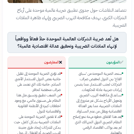
تتصاعد النقاشات حول جدوى تطبيق ضريبة عالمية موحدة على أرباح
الشركات الكبرى، بهدف مكافحة التهرب الضريبي وإنهاء ظاهرة الملاذات
الضريبية.
هل تُعد ضريبة الشركات العالمية الموحدة حلاً فعالاً وواقعياً
لإنهاء الملاذات الضريبية وتحقيق عدالة اقتصادية عالمية؟
❌
✅
المؤيدون
المعارضون
ستحد الضريبة الموحدة من 'سباق
قد تؤدي الضريبة الموحدة إلى تقليل
القاع' بين الدول لتخفيض ضرائب
جاذبية بعض الدول للاستثمار الأجنبي
الشركات لجذب الاستثمار، مما يضمن
المباشر، خاصة تلك التي تعتمد على
إيرادات ضريبية عادلة للحكومات.
ضرائب منخفضة كحافز.
تساعد في مكافحة التهرب الضريبي
من الصعب تطبيق وتنسيق مثل هذا
وتحويل الأرباح بشكل غير مشروع إلى
النظام على مستوى عالمي، مع وجود
الملاذات الضريبية، مما يعزز العدالة
اختلافات كبيرة في الأنظمة القانونية
الاقتصادية ويقلل من عدم المساواة.
والاقتصادية للدول.
يُعد هذا الاتفاق خطوة مهمة نحو إصلاح
قد لا تقضي الضريبة الموحدة على
النظام الضريبي الدولي المتهالك الذي
الملاذات الضريبية بشكل كامل، حيث
لم يعد يواكب الاقتصاد الرقمي
يمكن للشركات إيجاد طرق جديدة
والعولمة.
للتهرب الضريبي أو الانتقال إلى دول