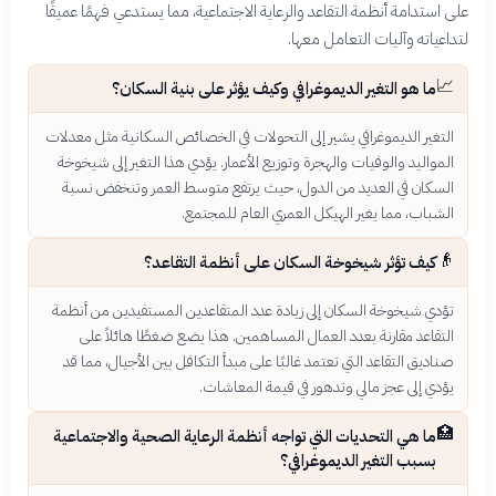
على استدامة أنظمة التقاعد والرعاية الاجتماعية، مما يستدعي فهمًا عميقًا
لتداعياته وآليات التعامل معها.
📈
ما هو التغير الديموغرافي وكيف يؤثر على بنية السكان؟
التغير الديموغرافي يشير إلى التحولات في الخصائص السكانية مثل معدلات
المواليد والوفيات والهجرة وتوزيع الأعمار. يؤدي هذا التغير إلى شيخوخة
السكان في العديد من الدول، حيث يرتفع متوسط العمر وتنخفض نسبة
الشباب، مما يغير الهيكل العمري العام للمجتمع.
👴
كيف تؤثر شيخوخة السكان على أنظمة التقاعد؟
تؤدي شيخوخة السكان إلى زيادة عدد المتقاعدين المستفيدين من أنظمة
التقاعد مقارنة بعدد العمال المساهمين. هذا يضع ضغطًا هائلاً على
صناديق التقاعد التي تعتمد غالبًا على مبدأ التكافل بين الأجيال، مما قد
يؤدي إلى عجز مالي وتدهور في قيمة المعاشات.
🏥
ما هي التحديات التي تواجه أنظمة الرعاية الصحية والاجتماعية
بسبب التغير الديموغرافي؟