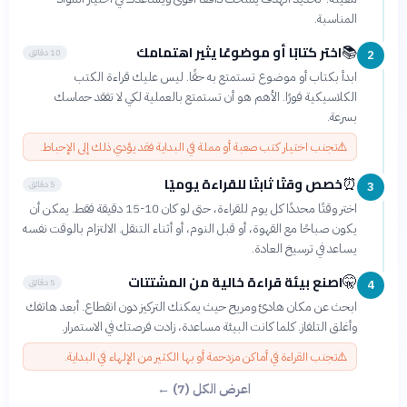
المناسبة.
اختر كتابًا أو موضوعًا يثير اهتمامك
📚
10 دقائق
2
ابدأ بكتاب أو موضوع تستمتع به حقًا. ليس عليك قراءة الكتب
الكلاسيكية فورًا. الأهم هو أن تستمتع بالعملية لكي لا تفقد حماسك
بسرعة.
⚠️
تجنب اختيار كتب صعبة أو مملة في البداية فقد يؤدي ذلك إلى الإحباط.
خصص وقتًا ثابتًا للقراءة يوميًا
⏰
5 دقائق
3
اختر وقتًا محددًا كل يوم للقراءة، حتى لو كان 10-15 دقيقة فقط. يمكن أن
يكون صباحًا مع القهوة، أو قبل النوم، أو أثناء التنقل. الالتزام بالوقت نفسه
يساعد في ترسيخ العادة.
اصنع بيئة قراءة خالية من المشتتات
🤫
5 دقائق
4
ابحث عن مكان هادئ ومريح حيث يمكنك التركيز دون انقطاع. أبعد هاتفك
وأغلق التلفاز. كلما كانت البيئة مساعدة، زادت فرصتك في الاستمرار.
⚠️
تجنب القراءة في أماكن مزدحمة أو بها الكثير من الإلهاء في البداية.
اعرض الكل (7) ←