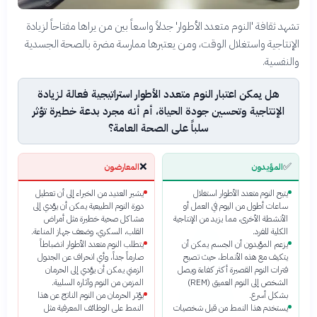
تشهد ثقافة 'النوم متعدد الأطوار' جدلاً واسعاً بين من يراها مفتاحاً لزيادة
الإنتاجية واستغلال الوقت، ومن يعتبرها ممارسة مضرة بالصحة الجسدية
والنفسية.
هل يمكن اعتبار النوم متعدد الأطوار استراتيجية فعالة لزيادة
الإنتاجية وتحسين جودة الحياة، أم أنه مجرد بدعة خطيرة تؤثر
سلباً على الصحة العامة؟
❌
✅
المؤيدون
المعارضون
يتيح النوم متعدد الأطوار استغلال
يشير العديد من الخبراء إلى أن تعطيل
ساعات أطول من اليوم في العمل أو
دورة النوم الطبيعية يمكن أن يؤدي إلى
الأنشطة الأخرى، مما يزيد من الإنتاجية
مشاكل صحية خطيرة مثل أمراض
الكلية للفرد.
القلب، السكري، وضعف جهاز المناعة.
يزعم المؤيدون أن الجسم يمكن أن
يتطلب النوم متعدد الأطوار انضباطاً
يتكيف مع هذه الأنماط، حيث تصبح
صارماً جداً، وأي انحراف عن الجدول
فترات النوم القصيرة أكثر كفاءة ويصل
الزمني يمكن أن يؤدي إلى الحرمان
الشخص إلى النوم العميق (REM)
المزمن من النوم وآثاره السلبية.
بشكل أسرع.
يؤثر الحرمان من النوم الناتج عن هذا
يستخدم هذا النمط من قبل شخصيات
النمط على الوظائف المعرفية مثل