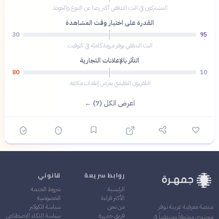
المشتركون في البث التدفقي أكثر رضا عن التنوع والجودة.
القدرة على اختيار وقت المشاهدة
30
95
البث التدفقي يوفر مرونة كاملة في التوقيت.
التأثر بالإعلانات التجارية
80
10
التلفزيون التقليدي يعرض إعلانات مكثفة.
اعرض الكل (7) ←
روابط سريعة
قانوني
الرئيسية
شروط الخدمة
الأكثر قراءة
الخصوصية
من نحن
سياسة الكوكيز
منصة معرفية عربية توفر
فريق جمهرة
سياسة الذكاء الاصطناعي
محتوى موثوقاً ومنظماً في