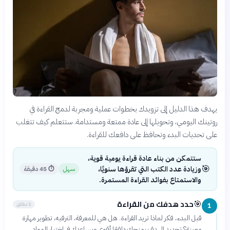
يهدف هذا الدليل إلى تزويدك بخطوات عملية ومجربة لدمج القراءة في
روتينك اليومي، وتحويلها إلى عادة ممتعة ومستدامة. ستتعلم كيف تتغلب
على تحديات البدء وتحافظ على دافعك للقراءة.
ستتمكن من بناء عادة قراءة يومية قوية،
🎯
وزيادة عدد الكتب التي تقرؤها سنويًا،
سهل
⏱
45 دقيقة
والاستمتاع بفوائد القراءة المستمرة.
حدد هدفك من القراءة
🎯
5 دقائق
1
قبل البدء، فكر لماذا تريد القراءة. هل هي للمعرفة، الترفيه، تطوير مهارة
معينة؟ تحديد الهدف يمنحك دافعًا أقوى ويساعدك في اختيار المواد