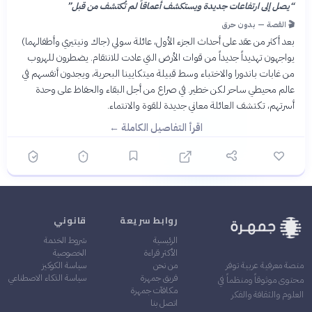
“
يصل إلى ارتفاعات جديدة ويستكشف أعماقاً لم تُكتشف من قبل
”
🎬 القصة — بدون حرق
بعد أكثر من عقد على أحداث الجزء الأول، عائلة سولي (جاك ونيتيري وأطفالهما)
يواجهون تهديداً جديداً من قوات الأرض التي عادت للانتقام. يضطرون للهروب
من غابات باندورا والاختباء وسط قبيلة ميتكايينا البحرية، ويجدون أنفسهم في
عالم محيطي ساحر لكن خطير. في صراع من أجل البقاء والحفاظ على وحدة
أسرتهم، تكتشف العائلة معاني جديدة للقوة والانتماء.
اقرأ التفاصيل الكاملة ←
روابط سريعة
قانوني
الرئيسية
شروط الخدمة
الأكثر قراءة
الخصوصية
من نحن
سياسة الكوكيز
منصة معرفية عربية توفر
فريق جمهرة
سياسة الذكاء الاصطناعي
محتوى موثوقاً ومنظماً في
مكافآت جمهرة
العلوم والثقافة والفكر
اتصل بنا