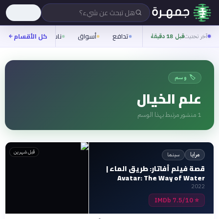
هل تبحث عن شيء؟
تدافع
أسواق
ناس
روح
كل الأقسام
شيف
آخر تحديث
قبل 18 دقيقة
🏷️ وسم
علم الخيال
1
منشور مرتبط بهذا الوسم
قبل شهرين
سينما
مرايا
قصة فيلم أفاتار: طريق الماء |
Avatar: The Way of Water
2022
7.5/10 IMDb
⭐