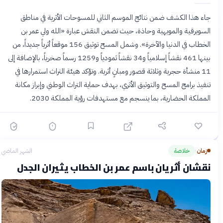
جاء هذا الكشف ضمن نتائج الموسم الثاني للمسوحات الأثرية في مناطق
السويرقية والمويهية وحاذة، حيث تضمن النقش عبارة «الله ولي عمر بن
الخطاب في الدنيا والآخرة». وشمل المسح توثيق 156 موقعاً أثرياً جديداً، من
بينها 461 نقشاً إسلامياً و34 نقشاً ثمودياً و1259 رسماً صخرياً، بالإضافة إلى
11 منشأة حجرية وثلاثة قصور ومبانٍ أثرية. وتؤكد هيئة التراث استمرارها في
تنفيذ برامج المسح والتوثيق الأثري، بهدف حماية التراث الوطني وإبراز مكانة
المملكة الحضارية، بما ينسجم مع مستهدفات رؤية المملكة 2030.
زمان
خلاصة
الشهر الماضي
›
نقشان أثريان باسم عمر بن الخطاب يثيران الجدل