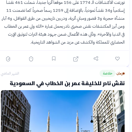
توزعت الاكتشافات الـ 1774 على 156 موقعاً أثرياً جديداً، شملت 461 نقشاً
إسلامياً و34 نقشاً ثمودياً، بالإضافة إلى 1259 رسماً صخرياً. كما تضمنت 11
منشأة حجرية و3 قصور ومبانٍ أثرية، ودربين تاريخيين من طرق القوافل، و4 آبار.
ومن أبرز المكتشفات نقش صخري نادر يحمل عبارة «الله ولي عمر بن الخطاب
في الدنيا والآخرة». وتأتي هذه الأعمال ضمن جهود هيئة التراث لتوثيق الإرث
الحضاري للمملكة والكشف عن مزيد من الشواهد التاريخية.
زمان
خلاصة
الشهر الماضي
›
نقش نادر للخليفة عمر بن الخطاب في السعودية