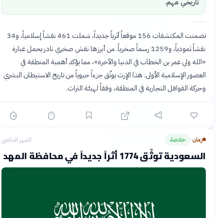
تاريخي مهم.
تضمنت المكتشفات 156 موقعاً أثرياً جديداً، شملت 461 نقشاً إسلامياً، و34
نقشاً ثمودياً، و1259 رسماً صخرياً. من أبرزها نقش صخري نادر يحمل عبارة
«الله ولي عمر بن الخطاب في الدنيا والآخرة»، مما يؤكد أهمية المنطقة في
العصور الإسلامية الأولى. هذا الإرث يوثّق جزءاً حيوياً من تاريخ الاستيطان البشري
وحركة القوافل التجارية في المنطقة، وفقاً لهيئة التراث.
زمان
خلاصة
الشهر الماضي
›
السعودية توثّق 1774 أثراً جديداً في محافظة المهد