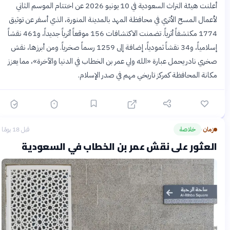
أعلنت هيئة التراث السعودية في 10 يونيو 2026 عن اختتام الموسم الثاني
لأعمال المسح الأثري في محافظة المهد بالمدينة المنورة، الذي أسفر عن توثيق
1774 مكتشفاً أثرياً. تضمنت الاكتشافات 156 موقعاً أثرياً جديداً، و461 نقشاً
إسلامياً، و34 نقشاً ثمودياً، إضافة إلى 1259 رسماً صخرياً. ومن أبرزها، نقش
صخري نادر يحمل عبارة «الله ولي عمر بن الخطاب في الدنيا والآخرة»، مما يعزز
مكانة المحافظة كمركز تاريخي مهم في صدر الإسلام.
زمان
خلاصة
قبل 18 يومًا
›
العثور على نقش عمر بن الخطاب في السعودية