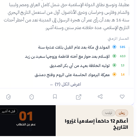
عظيمًا، وتوسع نطاق الدولة الإسلامية حتى شمل كامل العراق ومصر وليبيا
والشام وفارس وخراسان وشرق الأناضول. أول من استعمل التاريخ الهجري
سنة 16 هـ بعد أن رأى عمر أن هجرة الرسول إلى المدينة تعد من أخطر أحداث
التاريخ الإسلامي. مدة خلافته عشر سنين وستة أشهر.
المسار الزمني
المولد في مكة بعد عام الفيل بثلاث عشرة سنة
585
الإسلام بعد حوار مع أخته فاطمة وزوجها سعيد بن زيد
610
توليه الخلافة بعهد من أبي بكر الصديق
13
معركة اليرموك الحاسمة على الروم وفتح دمشق
14
اعرض الكل (7) ←
01
قبل 4 أشهر
ترتيب
زمان
أعظم 12 حاكماً إسلامياً غيّروا
عمر بن الخطاب
التاريخ
🥉
🥈
🥇