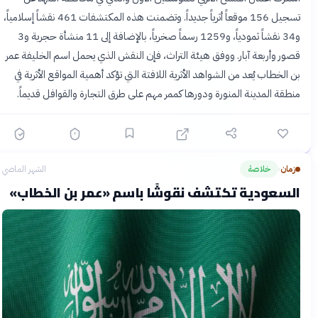
تسجيل 156 موقعاً أثرياً جديداً. وتضمنت هذه المكتشفات 461 نقشاً إسلامياً،
و34 نقشاً ثمودياً، و1259 رسماً صخرياً، بالإضافة إلى 11 منشأة حجرية و3
قصور وأربعة آبار. ووفق هيئة التراث، فإن النقش الذي يحمل اسم الخليفة عمر
بن الخطاب يُعد من الشواهد الأثرية اللافتة التي تؤكد أهمية المواقع الأثرية في
منطقة المدينة المنورة ودورها كممر مهم على طرق التجارة والقوافل قديماً.
زمان
خلاصة
الشهر الماضي
›
السعودية تكتشف نقوشًا باسم «عمر بن الخطاب»