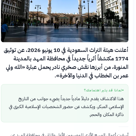
أعلنت هيئة التراث السعودية في 10 يونيو 2026، عن توثيق
1774 مكتشفاً أثرياً جديداً في محافظة المهد بالمدينة
المنورة، من أبرزها نقش صخري نادر يحمل عبارة «الله ولي
عمر بن الخطاب في الدنيا والآخرة».
لماذا قد يثير اهتمامك؟
●
هذا الاكتشاف يقدم دليلاً مادياً جديداً يضيء جوانب من التاريخ
الإسلامي المبكر، ويكشف عن حضور الشخصيات الإسلامية الكبرى في
ذاكرة المكان والحجر.
أسفرت أعمال المسح الأثري للموسمين الأول والثاني في محافظة المهد عن