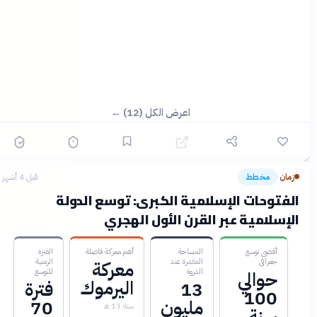
اعرض الكل (12) ←
زمان
مخطط
قبل 4 أشهر
›
الفتوحات الإسلامية الكبرى: توسع الدولة
الإسلامية عبر القرن الأول الهجري
أقصى توسع
المساحة
أهم معركة فاصلة
الفترة
جغرافي
المقدرة عند
الزمنية
معركة
الذروة
للتوسع
حوالي
اليرموك
13
فترة
100
مليون
70
سنة 13 هـ
سنة