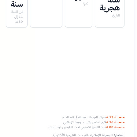
سنة
كم²
هجرية
من السنة
التاريخ
11 إلى
80 هـ
سنة 13 هـ
معركة اليرموك الفاصلة في فتح الشام
سنة 16 هـ
فتح القدس وتثبيت الوجود الإسلامي
سنة 80 هـ
ذروة التوسع الإسلامي تحت الوليد بن عبد الملك
المصدر:
الموسوعة الإسلامية والدراسات التاريخية الأكاديمية