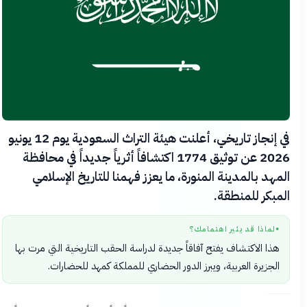
في إنجاز تاريخي، أعلنت هيئة التراث السعودية يوم 12 يونيو
2026 عن توثيق 1774 اكتشافاً أثرياً جديداً في محافظة
المهد بالمدينة المنورة، ما يعزز فهمنا للتاريخ الإسلامي
المبكر للمنطقة.
لماذا قد يثير اهتمامك؟
●
هذا الاكتشاف يفتح آفاقاً جديدة لدراسة الحقب التاريخية التي مرت بها
الجزيرة العربية، ويبرز الدور الحضاري للمملكة كمهد للحضارات.