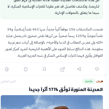
لتاريخنا، وتكشف تفاصيل قد تغير نظرتنا للفترات الإسلامية المبكرة، لا
سيما ما يتعلق بالتحولات الإدارية.
تضمنت المكتشفات 156 موقعاً أثرياً جديداً، منها 461 نقشاً إسلامياً، و34
نقشاً ثمودياً، و1259 رسماً صخرياً. من أبرزها نقش صخري نادر يحمل عبارة
«الله ولي عمر بن الخطاب في الدنيا والآخرة»، بالإضافة إلى أبيات شعر عربية
منقوشة. هذه النتائج تسلط الضوء على الأهمية التاريخية للمهد كمركز لعبور
القوافل وتُثري فهمنا للتراث الإسلامي المبكر في شبه الجزيرة العربية.
زمان
خلاصة
الشهر الماضي
›
المدينة المنورة توثّق 1774 أثراً جديداً