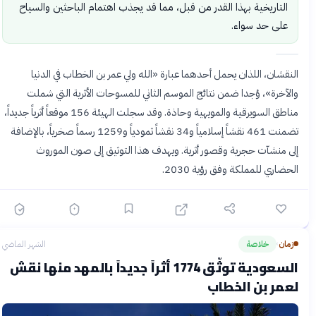
التاريخية بهذا القدر من قبل، مما قد يجذب اهتمام الباحثين والسياح
على حد سواء.
النقشان، اللذان يحمل أحدهما عبارة «الله ولي عمر بن الخطاب في الدنيا
والآخرة»، وُجدا ضمن نتائج الموسم الثاني للمسوحات الأثرية التي شملت
مناطق السويرقية والمويهية وحاذة. وقد سجلت الهيئة 156 موقعاً أثرياً جديداً،
تضمنت 461 نقشاً إسلامياً و34 نقشاً ثمودياً و1259 رسماً صخرياً، بالإضافة
إلى منشآت حجرية وقصور أثرية. ويهدف هذا التوثيق إلى صون الموروث
الحضاري للمملكة وفق رؤية 2030.
زمان
خلاصة
الشهر الماضي
›
السعودية توثّق 1774 أثراً جديداً بالمهد منها نقش
لعمر بن الخطاب