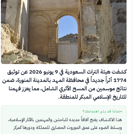
كشفت هيئة التراث السعودية في 9 يونيو 2026 عن توثيق
1774 أثراً جديداً في محافظة المهد بالمدينة المنورة، ضمن
نتائج موسمين من المسح الأثري الشامل، مما يعزز فهمنا
للتاريخ الإسلامي المبكر للمنطقة.
لماذا قد يثير اهتمامك؟
●
هذا الاكتشاف يفتح آفاقاً جديدة للباحثين والمهتمين بالآثار الإسلامية،
ويسلط الضوء على عمق الموروث الحضاري للمملكة ودورها كمركز