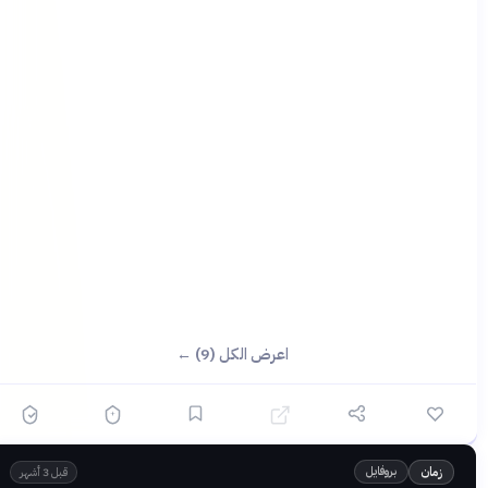
اعرض الكل (9) ←
بروفايل
زمان
قبل 3 أشهر