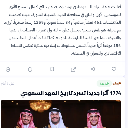
أعلنت هيئة التراث السعودية في يونيو 2026 عن نتائج أعمال المسح الأثري
للموسمين الأول والثاني في محافظة المهد بالمدينة المنورة، حيث تضمنت
المكتشفات 461 نقشاً إسلامياً و34 نقشاً ثمودياً و1259 رسماً صخرياً. أبرز ما
تم توثيقه هو نقش صخري يحمل عبارة «الله ولي عمر بن الخطاب في الدنيا
والآخرة»، مما يعزز القيمة التاريخية للموقع. كما كشفت أعمال التنقيب عن
156 موقعاً أثرياً جديداً، تشمل مستوطنات إسلامية مبكرة تعكس النشاط
الاقتصادي والعمراني في المنطقة.
زمان
خلاصة
قبل 6 أيام
›
1774 أثراً جديداً تسرد تاريخ المهد السعودي