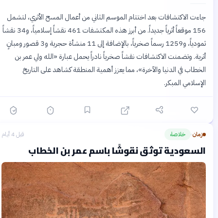
جاءت الاكتشافات بعد اختتام الموسم الثاني من أعمال المسح الأثري، لتشمل
156 موقعاً أثرياً جديداً. من أبرز هذه المكتشفات 461 نقشاً إسلامياً، و34 نقشاً
ثمودياً، و1259 رسماً صخرياً، بالإضافة إلى 11 منشأة حجرية و3 قصور ومبانٍ
أثرية. وتضمنت الاكتشافات نقشاً صخرياً نادراً يحمل عبارة «الله ولي عمر بن
الخطاب في الدنيا والآخرة»، مما يعزز أهمية المنطقة كشاهد على التاريخ
الإسلامي المبكر.
زمان
خلاصة
قبل 4 أيام
›
السعودية توثق نقوشًا باسم عمر بن الخطاب