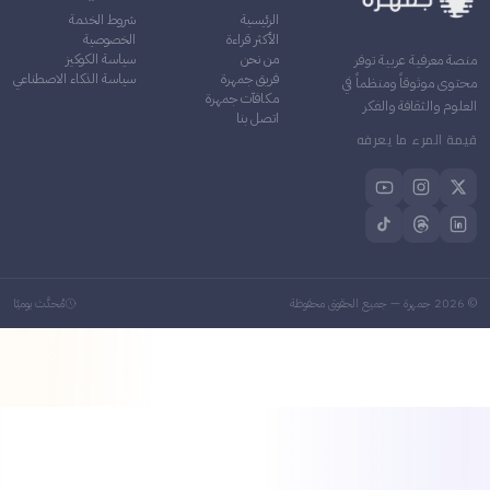
الرئيسية
شروط الخدمة
الأكثر قراءة
الخصوصية
من نحن
سياسة الكوكيز
منصة معرفية عربية توفر
فريق جمهرة
سياسة الذكاء الاصطناعي
محتوى موثوقاً ومنظماً في
مكافآت جمهرة
العلوم والثقافة والفكر
اتصل بنا
قيمة المرء ما يعرفه
©
2026
جمهرة — جميع الحقوق محفوظة
مُحدَّث يوميًا