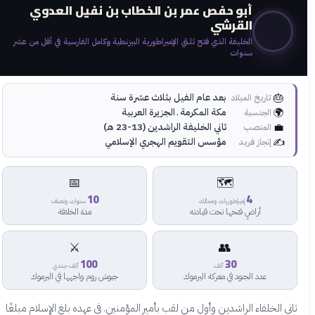
أبو حفص عمر بن الخطاب بن نفيل العدوي
القرشي
⚔️
الخليفة الذي فتح ثلثي الإمبراطورية البيزنطية وكامل الفارسية في أقل من عشر
سنوات
🎂
بعد عام الفيل بثلاث عشرة سنة
تاريخ الميلاد
🌍
مكة المكرمة ـ الجزيرة العربية
الجنسية
💼
ثاني الخليفة الراشدين (13-23 هـ)
المنصب
✍️
مؤسس التقويم الهجري الإسلامي
إنجاز فريد
📅
🗺️
10
4
إمبراطوريات وممالك
سنوات ونصف
أراضٍ فتحها تحت قيادته
مدة الخلافة
⚔️
👥
100
30
ألف
ألف جندي
عدد الجنود في معركة اليرموك
جيوش روم واجهها في اليرموك
ثاني الخلفاء الراشدين وأول من لقب بأمير المؤمنين. في عهده بلغ الإسلام مبلغًا