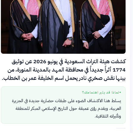
كشفت هيئة التراث السعودية في يونيو 2026 عن توثيق
1774 أثراً جديداً في محافظة المهد بالمدينة المنورة، من
بينها نقش صخري نادر يحمل اسم الخليفة عمر بن الخطاب.
لماذا قد يثير اهتمامك؟
●
يسلط هذا الاكتشاف الضوء على طبقات حضارية جديدة في الجزيرة
العربية، ويقدم رؤى عميقة حول التاريخ الإسلامي المبكر للمنطقة
وتأثيراته الثقافية.