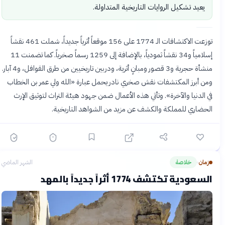
يعيد تشكيل الروايات التاريخية المتداولة.
توزعت الاكتشافات الـ 1774 على 156 موقعاً أثرياً جديداً، شملت 461 نقشاً
إسلامياً و34 نقشاً ثمودياً، بالإضافة إلى 1259 رسماً صخرياً. كما تضمنت 11
منشأة حجرية و3 قصور ومبانٍ أثرية، ودربين تاريخيين من طرق القوافل، و4 آبار.
ومن أبرز المكتشفات نقش صخري نادر يحمل عبارة «الله ولي عمر بن الخطاب
في الدنيا والآخرة». وتأتي هذه الأعمال ضمن جهود هيئة التراث لتوثيق الإرث
الحضاري للمملكة والكشف عن مزيد من الشواهد التاريخية.
زمان
خلاصة
الشهر الماضي
›
السعودية تكتشف 1774 أثراً جديداً بالمهد