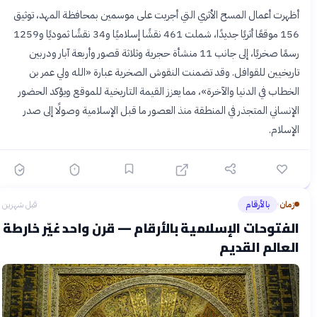
أظهرت أعمال المسح الأثري التي أجريت على موسمين بمحافظة المهد، توثيق
156 موقعًا أثريًا جديدًا، شملت 461 نقشًا إسلاميًا و34 نقشًا ثموديًا و1259
رسمًا صخريًا، إلى جانب 11 منشأة حجرية وثلاثة قصور وأربعة آبار ودربين
تاريخيين للقوافل. وقد تضمنت النقوش الصخرية عبارة «الله ولي عمر بن
الخطاب في الدنيا والآخرة»، مما يعزز القيمة التاريخية للموقع ويؤكد الحضور
الإنساني المتجذر في المنطقة منذ العصور ما قبل الإسلامية وصولًا إلى صدر
الإسلام.
زمان
بالأرقام
قبل شهرين
›
الفتوحات الإسلامية بالأرقام — قرن واحد غيّر خارطة
العالم القديم