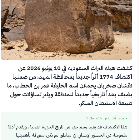
كشفت هيئة التراث السعودية في 10 يونيو 2026 عن
اكتشاف 1774 أثراً جديداً بمحافظة المهد، من ضمنها
نقشان صخريان يحملان اسم الخليفة عمر بن الخطاب، ما
يضيف بعداً تاريخياً جديداً للمنطقة ويثير تساؤلات حول
طبيعة الاستيطان المبكر.
لماذا قد يثير اهتمامك؟
●
هذا الاكتشاف قد يعيد رسم جزء من تاريخ الجزيرة العربية، ويقدم أدلة
ملموسة عن الحضور الإنساني في مناطق لم تكن معروفة بأهميتها