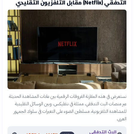
التدفقي (Netflix) مقابل التلفزيون التقليدي
نستعرض في هذه المقارنة الفروقات الرقمية بين عادات المشاهدة الحديثة
عبر منصات البث التدفقي، ممثلة في نتفليكس، وبين الوسائل التقليدية
للمشاهدة التلفزيونية، مسلطين الضوء على التغيرات في سلوك الجمهور
العربي.
البث التدفقي