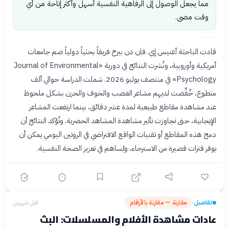
مما يجعل الوصول إلى الرفاهية النفسية أسهل وأكثر إتاحة من أي
وقت مضى.
قادت الباحثة أغنيس إي. فان دن بيرخ فريقاً بحثياً دولياً ضم جامعات
أمريكية وأوروبية، ونُشرت النتائج في دورية «Journal of Environmental
Psychology» في منتصف يوليو 2026. شملت الدراسة حوالي ألف
متطوع، خُفِّضت لديهم مشاعر الغضب والخوف والحزن بشكل ملحوظ
عند مشاهدة مقاطع طبيعية لمدة عشر دقائق، بينما ارتفعت المشاعر
الإيجابية، حتى تجاوزت تأثير مشاهدة المشاهد الحضرية. وتُؤكد النتائج أن
دمج هذه المقاطع أو تقنيات الواقع الافتراضي في الروتين اليومي يمكن أن
يوفر فترات قصيرة من الاسترخاء، ويُساهم في تعزيز الصحة النفسية.
تفاصيل
مقارنة — مقارنة بالأرقام
قبل شهرين
›
عادات مشاهدة الأفلام والمسلسلات: البث