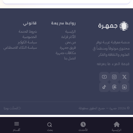
روابط سريعة
قانوني
الرئيسية
شروط الخدمة
الأكثر قراءة
الخصوصية
من نحن
سياسة الكوكيز
منصة معرفية عربية توفر
فريق جمهرة
سياسة الذكاء الاصطناعي
محتوى موثوقاً ومنظماً في
مكافآت جمهرة
العلوم والثقافة والفكر
اتصل بنا
قيمة المرء ما يعرفه
©
2026
جمهرة — جميع الحقوق محفوظة
مُحدَّث يوميًا
الرئيسية
الأحدث
بحث
أقسام