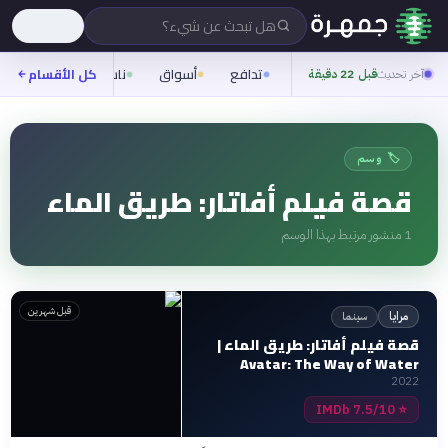
هل تبحث عن شيء؟
تدافع
أسواق
ناس
روح
كل الأقسام
شيف
آخر تحديث
قبل 22 دقيقة
🏷️ وسم
قصة فيلم أفاتار: طريق الماء
1
منشور مرتبط بهذا الوسم
قبل شهرين
سينما
مرايا
قصة فيلم أفاتار: طريق الماء |
Avatar: The Way of Water
2022
7.5/10 IMDb
⭐