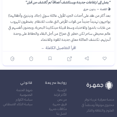
“
يصل إلى ارتفاعات جديدة ويستكشف أعماقاً لم تُكتشف من قبل
”
🎬 القصة — بدون حرق
بعد أكثر من عقد على أحداث الجزء الأول، عائلة سولي (جاك ونيتيري وأطفالهما)
يواجهون تهديداً جديداً من قوات الأرض التي عادت للانتقام. يضطرون للهروب
من غابات باندورا والاختباء وسط قبيلة ميتكايينا البحرية، ويجدون أنفسهم في
عالم محيطي ساحر لكن خطير. في صراع من أجل البقاء والحفاظ على وحدة
أسرتهم، تكتشف العائلة معاني جديدة للقوة والانتماء.
اقرأ التفاصيل الكاملة ←
روابط سريعة
قانوني
الرئيسية
شروط الخدمة
الأكثر قراءة
الخصوصية
من نحن
سياسة الكوكيز
منصة معرفية عربية توفر
فريق جمهرة
سياسة الذكاء الاصطناعي
محتوى موثوقاً ومنظماً في
مكافآت جمهرة
العلوم والثقافة والفكر
اتصل بنا