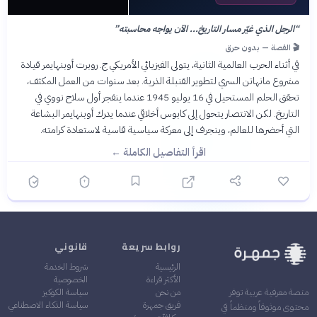
“
الرجل الذي غيّر مسار التاريخ... الآن يواجه محاسبته
”
🎬 القصة — بدون حرق
في أثناء الحرب العالمية الثانية، يتولى الفيزيائي الأمريكي ج. روبرت أوبنهايمر قيادة
مشروع مانهاتن السري لتطوير القنبلة الذرية. بعد سنوات من العمل المكثف،
تحقق الحلم المستحيل في 16 يوليو 1945 عندما ينفجر أول سلاح نووي في
التاريخ. لكن الانتصار يتحول إلى كابوس أخلاقي عندما يدرك أوبنهايمر البشاعة
التي أحضرها للعالم، وينجرف إلى معركة سياسية قاسية لاستعادة كرامته.
اقرأ التفاصيل الكاملة ←
روابط سريعة
قانوني
الرئيسية
شروط الخدمة
الأكثر قراءة
الخصوصية
من نحن
سياسة الكوكيز
منصة معرفية عربية توفر
فريق جمهرة
سياسة الذكاء الاصطناعي
محتوى موثوقاً ومنظماً في