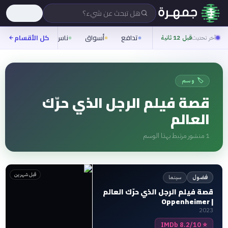
هل تبحث عن شيء؟
تدافع
أسواق
ناس
روح
كل الأقسام
شيفر
آخر تحديث
قبل 12 ثانية
🏷️ وسم
قصة فيلم الرجل الذي حرّك
العالم
1
منشور مرتبط بهذا الوسم
قبل شهرين
سينما
فضول
قصة فيلم الرجل الذي حرّك العالم
| Oppenheimer
2023
8.2/10 IMDb
⭐