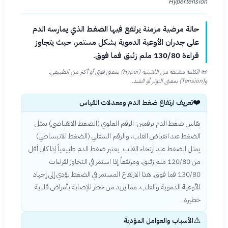
Hypertension
حالة مرضية مزمنة يرتفع فيها الضغط الذي يمارسه الدم
على جدران الأوعية الدموية بشكل مستمر، حيث يتجاوز
قراءة 130/80 ملم زئبق فما فوق.
📜
الكلمة مشتقة من اللاتينية (Hyper) بمعنى فوق أو أكثر من الطبيعي،
و(Tension) بمعنى التوتر أو الشد.
❤️
تعريف ارتفاع ضغط الدم ومعدلات القياس
يقاس ضغط الدم برقمين: الرقم العلوي (الضغط الانقباضي) يمثل
الضغط عند انقباض القلب، والرقم السفلي (الضغط الانبساطي)
يمثل الضغط عند ارتخاء القلب. يعتبر ضغط الدم طبيعياً إذا كان أقل
من 120/80 ملم زئبق، ومرتفعاً إذا استمر في التجاوز لقراءات
130/80 فما فوق. هذا الارتفاع المستمر في الضغط يؤدي إلى إجهاد
الأوعية الدموية والقلب، مما يزيد من خطر الإصابة بأمراض قلبية
خطيرة.
⚠️
الأسباب والعوامل المؤدية