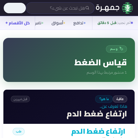
هل تبحث عن شيء؟
تدافع
أسواق
ناس
روح
كل الأقسام
شيفر
آخر تحديث
قبل 5 دقائق
🏷️ وسم
قياس الضغط
1
منشور مرتبط بهذا الوسم
عافية
ما هو؟
قبل شهرين
ماذا تعرف عن..
ارتفاع ضغط الدم
ارتفاع ضغط الدم
طب