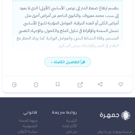
ينقسم ارتفاع ضغط الدم إلى نوعين: الأساسي (الأولي) الذي لا يعود
إلى سبب محدد معروف، والثانوي الناجم عن أمراض أخرى مثل
أمراض الكلى أو الغدة الدرقية. العوامل المؤدية للنوع الأساسي
تشمل السمنة والإفراط في تناول الملح والكحول، والإجهاد النفسي
المستمر، وقلة النشاط البدني، والعوامل الوراثية. كما يزداد الخطر مع
التقدم في العمر والإصابة بمرض السكري.
اقرأ التفاصيل الكاملة
←
روابط سريعة
قانوني
الرئيسية
شروط الخدمة
الأكثر قراءة
الخصوصية
من نحن
سياسة الكوكيز
منصة معرفية عربية توفر