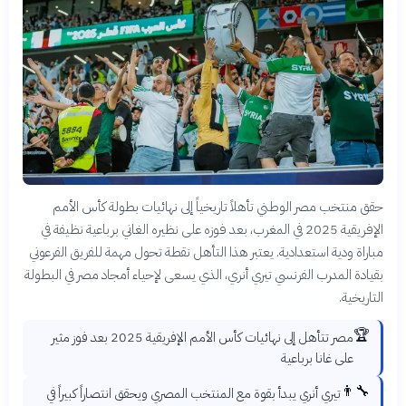
حقق منتخب مصر الوطني تأهلاً تاريخياً إلى نهائيات بطولة كأس الأمم
الإفريقية 2025 في المغرب، بعد فوزه على نظيره الغاني برباعية نظيفة في
مباراة ودية استعدادية. يعتبر هذا التأهل نقطة تحول مهمة للفريق الفرعوني
بقيادة المدرب الفرنسي تيري أنري، الذي يسعى لإحياء أمجاد مصر في البطولة
التاريخية.
🏆
مصر تتأهل إلى نهائيات كأس الأمم الإفريقية 2025 بعد فوز مثير
على غانا برباعية
👨‍🔧
تيري أنري يبدأ بقوة مع المنتخب المصري ويحقق انتصاراً كبيراً في