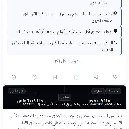
مباراته الأولى
⚽
الأداء الهجومي المتألق للاعبي مصر أظهر عمق القوة الكروية في
صفوف الفريق
🛡️
الدفاع المصري أظهر تماسكاً عالياً ولم يسمح بأي أهداف مقابلة
🥇
التأهل يضع مصر ضمن المفضلين للفوز ببطولة إفريقيا التاريخية في
المغرب
اعرض الكل (7) ←
🇹🇳
🇪🇬
مقارنة
حماسة
قبل 4 أشهر
مقابل
منتخب مصر
منتخب تونس
مقارنة بالأرقام: أداء منتخب مصر وتونس في تصفيات كأس أمم إفريقيا 2025
يتنافس المنتخبان المصري والتونسي بقوة في مجموعتهما بتصفيات كأس
الأمم الإفريقية المقبلة. تُظهر الإحصائيات فروقات واضحة في الأداء