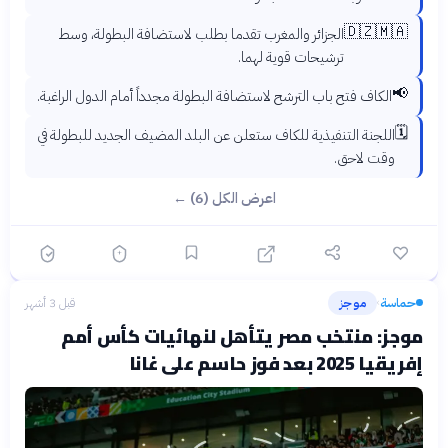
🇩🇿🇲🇦
الجزائر والمغرب تقدما بطلب لاستضافة البطولة، وسط
ترشيحات قوية لهما.
📢
الكاف فتح باب الترشح لاستضافة البطولة مجدداً أمام الدول الراغبة.
🗓️
اللجنة التنفيذية للكاف ستعلن عن البلد المضيف الجديد للبطولة في
وقت لاحق.
اعرض الكل (6) ←
حماسة
موجز
قبل 3 أشهر
›
موجز: منتخب مصر يتأهل لنهائيات كأس أمم
إفريقيا 2025 بعد فوز حاسم على غانا