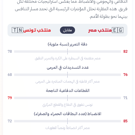
الدفاعي والهجومي والانضباط، مما يعكس استراتيجيات مختلفة لكل
فريق. هذه المقارنة تحلل المؤشرات الرئيسية التي تحدد مسار التنافس
بينهما نحو بطولة الأمم.
🇹🇳
🇪🇬
منتخب مصر
منتخب تونس
مقابل
دقة التمرير (نسبة مئوية)
78
82
مصر متقدمة في السيطرة على الكرة والتمرير الدقيق
عدد التسديدات في المرمى
68
76
مصر أكثر فاعلية في الهجمات المباشرة على المرمى
القطاعات الدفاعية الناجحة
79
71
تونس تتفوق في الدفاع والقطع المركزي
الانضباط (عدد البطاقات الحمراء والصفراء)
72
85
مصر أكثر انضباطاً وتجنباً للعقوبات