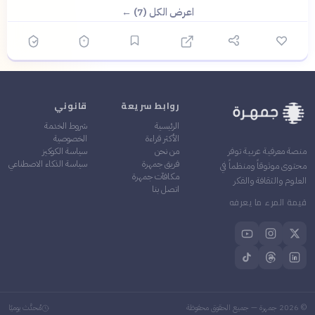
اعرض الكل (7) ←
روابط سريعة
قانوني
الرئيسية
شروط الخدمة
الأكثر قراءة
الخصوصية
من نحن
سياسة الكوكيز
منصة معرفية عربية توفر
فريق جمهرة
سياسة الذكاء الاصطناعي
محتوى موثوقاً ومنظماً في
مكافآت جمهرة
العلوم والثقافة والفكر
اتصل بنا
قيمة المرء ما يعرفه
©
2026
جمهرة — جميع الحقوق محفوظة
مُحدَّث يوميًا