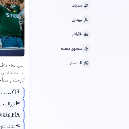
مقارنات
بروفايل
بالأرقام
محتوى متقدم
المِضمار
الاستضافة من غي
أثار جدلاً واسعا
🇬🇳
سحب الاتحا
🚧
قرار السحب
🇩🇿🇲🇦
ال
📢
الكاف فتح 