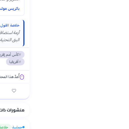
باتريس موتس
خلاصة القول
البنى التحتية 
كأس أمم إفريق
أفريقيا
أُعدّ هذا المح
فلسفتنا المعرفية
منشورات ذات
حماسة
خلاصة
›