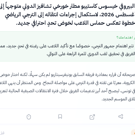
البيروفي خيسوس كاستييو مطار خورخي تشافيز الدولي متوجهاً إلى
تونس في 5 أغسطس 2026، لاستكمال إجراءات انتقاله إلى الترجي الرياضي
 خطوة تعكس حماس اللاعب لخوض تحدٍ احترافي جديد.
ر اهتمامك؟
ثير اهتمام جمهور الترجي، خصوصًا مع تأكيد اللاعب على رغبته في تحدٍ جديد، مما
ريق في تحقيق لقب الدوري للمرة الرابعة على التوالي.
صريحاته أن قراره بمغادرة فريقه السابق يونيفرسيتاريو لم يكن سهلًا، لكنه اختار خوض 
لكروية، معربًا عن ثقته في قدرة الترجي على مواصلة النجاح. ومن المنتظر أن ينهي اللا
ي تونس، ليصبح أحد أبرز تدعيمات الفريق خلال فترة الانتقالات الصيفية الحالية لتعزيز
اق الموسم الجديد.
قبل 11 سا