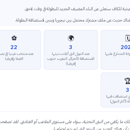
اللجنة التنفيذية للكاف ستعلن عن البلد المضيف الجديد للبطولة في
هناك حديث عن ملف مشترك محتمل بين نيجيريا وبنين لاستضافة البطولة
⚽
🌍
🗓
22
3
20
 منتخب غينيا في تصنيف
عدد الدول التي أعلنت نيتها
عام إقامة البطولة
الفيفا بإفريقيا
الاستضافة (الجزائر، المغرب، جنوب
إفريقيا)

3
عدد المرات التي
مصر البطولة (
ن غينيا لا تملك ما يكفي من البنى التحتية، سواء على مستوى الملاعب أو الفناد
التقرير وأكدت أن هناك العديد من البنود التي لم 