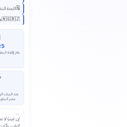
🗓️
 وقت لاحق.
🇳🇬🇧🇯
.
️
25
 المتنازع عليها

 استضافت فيها
أكثر الدول)
"
ق. لقد تصفحت
يتم احترامها.