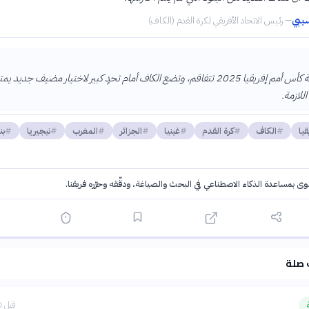
يبي
—
رئيس الاتحاد الأفريقي لكرة القدم (الكاف)
أزمة استضافة كأس أمم إفريقيا 2025 تتفاقم، وتضع الكاف أمام تحدٍ كبير لاختيار مضيف جديد 
اللازمة.
يا
الكاف
كرة القدم
غينيا
الجزائر
المغرب
نيجيريا
بن
توى بمساعدة الذكاء الاصطناعي في البحث والصياغة، ودقّقه وحرّره فريقنا.
·
سياسة الذكاء الاصطناعي
 صلة
قبل 10 ساعات