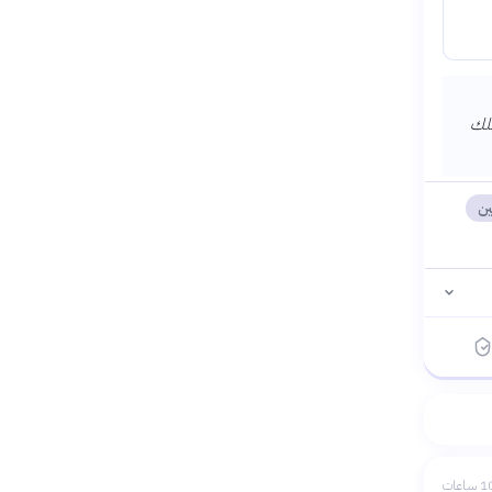
يمتلك
ين