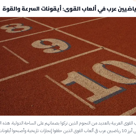
 القوى العربية بالعديد من النجوم الذين تركوا بصماتهم على الساحة الدولية. هذه ال
تسلط الضوء على أبرز 10 رياضيين عرب في ألعاب القوى الذين حققوا إنجازات تاريخية وأصبحوا أيقونا