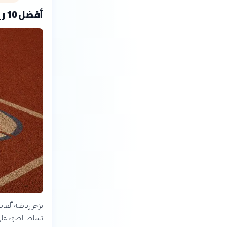
أفضل 10 رياضيين عرب في ألعاب القوى: أيقونات السرعة والقوة
تزخر رياضة ألعاب