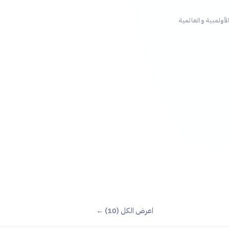
لأولمبية والعالمية
اعرض الكل (10) ←