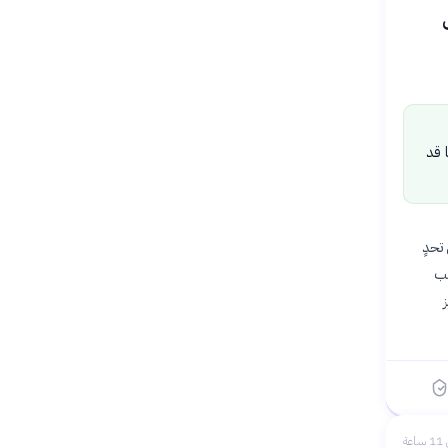
 قد
تحدٍ
عب
عة