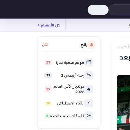
ى
كل الأقسام
رائج
الكل
بل شهرين
202 تتفاقم بعد
🗂️
ظواهر صحية نادرة
37
🛰️
رحلة أرتيمس 2
33
مونديال كأس العالم
🔥
27
2026
⚡
الذكاء الاصطناعي
18
🎯
فلسفات لترتيب الحياة
6