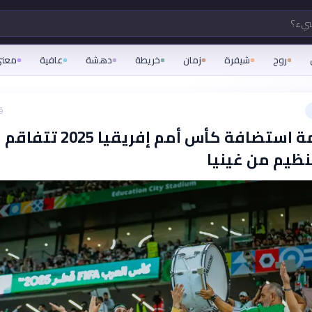
شيء؟
روح
شيفرة
زمان
خريطة
دهشة
عافية
معن
ق
موجز: أزمة استضافة كأس أمم إفريقيا 5
ظيم من غينيا