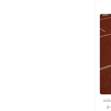
قائمة
ت في