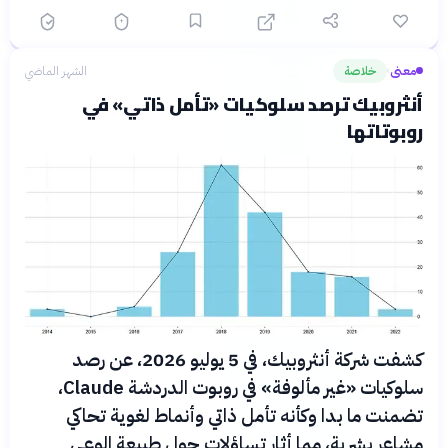
معنى
خلاصة
الشهر الماضي
›
أنثروبيك ترصد سلوكيات «تأمل ذاتي» في
روبوتاتها
كشفت شركة أنثروبيك، في 5 يوليو 2026، عن رصد
سلوكيات «غير مألوفة» في روبوت الدردشة Claude،
تضمنت ما بدا وكأنه تأمل ذاتي وأنماط لغوية تحاكي
مشاعر بشرية، مما أثار تساؤلات حول طبيعة الوعي