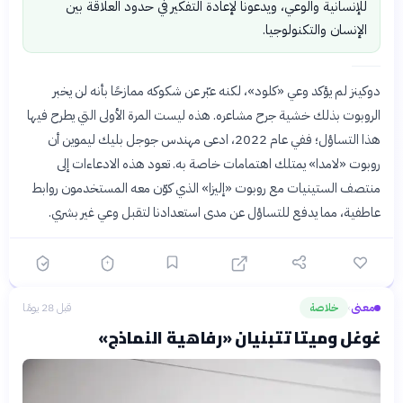
للإنسانية والوعي، ويدعونا لإعادة التفكير في حدود العلاقة بين
الإنسان والتكنولوجيا.
دوكينز لم يؤكد وعي «كلود»، لكنه عبّر عن شكوكه ممازحًا بأنه لن يخبر
الروبوت بذلك خشية جرح مشاعره. هذه ليست المرة الأولى التي يطرح فيها
هذا التساؤل؛ ففي عام 2022، ادعى مهندس جوجل بليك ليموين أن
روبوت «لامدا» يمتلك اهتمامات خاصة به. تعود هذه الادعاءات إلى
منتصف الستينيات مع روبوت «إليزا» الذي كوّن معه المستخدمون روابط
عاطفية، مما يدفع للتساؤل عن مدى استعدادنا لتقبل وعي غير بشري.
معنى
خلاصة
قبل 28 يومًا
›
غوغل وميتا تتبنيان «رفاهية النماذج»