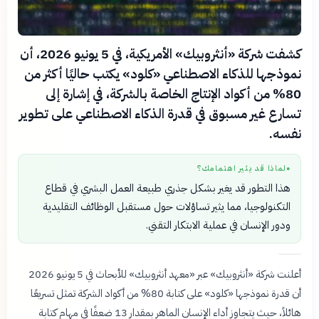
كشفت شركة «أنثروبيك» الأمريكية، في 5 يونيو 2026، أن
نموذجها للذكاء الاصطناعي «كلود» يكتب حاليًا أكثر من
80% من أكواد الإنتاج الخاصة بالشركة، في إشارة إلى
تسارع غير مسبوق في قدرة الذكاء الاصطناعي على تطوير
نفسه.
لماذا قد يثير اهتمامك؟
●
هذا التطور قد يغير بشكل جذري طبيعة العمل البشري في قطاع
التكنولوجيا، مما يثير تساؤلات حول مستقبل الوظائف التقليدية
ودور الإنسان في عملية الابتكار التقني.
أعلنت شركة «أنثروبيك» عبر «معهد أنثروبيك» للأبحاث في 5 يونيو 2026
أن قدرة نموذجها «كلود» على كتابة 80% من أكواد الشركة تمثل تسريعًا
هائلاً، حيث يتجاوز أداء الإنسان الماهر بمقدار 13 ضعفًا في مهام كتابة