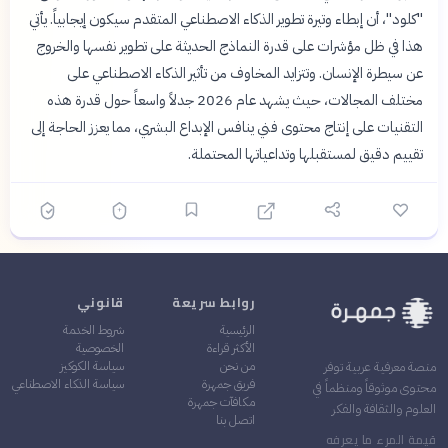
"كلود"، أن إبطاء وتيرة تطوير الذكاء الاصطناعي المتقدم سيكون إيجابياً. يأتي
هذا في ظل مؤشرات على قدرة النماذج الحديثة على تطوير نفسها والخروج
عن سيطرة الإنسان. وتتزايد المخاوف من تأثير الذكاء الاصطناعي على
مختلف المجالات، حيث يشهد عام 2026 جدلاً واسعاً حول قدرة هذه
التقنيات على إنتاج محتوى فني ينافس الإبداع البشري، مما يعزز الحاجة إلى
تقييم دقيق لمستقبلها وتداعياتها المحتملة.
روابط سريعة
قانوني
الرئيسية
شروط الخدمة
الأكثر قراءة
الخصوصية
من نحن
سياسة الكوكيز
منصة معرفية عربية توفر
فريق جمهرة
سياسة الذكاء الاصطناعي
محتوى موثوقاً ومنظماً في
مكافآت جمهرة
العلوم والثقافة والفكر
اتصل بنا
قيمة المرء ما يعرفه