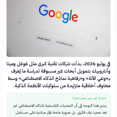
في يوليو 2026، بدأت شركات تقنية كبرى مثل غوغل وميتا
وأنثروبيك بتمويل أبحاث غير مسبوقة لدراسة ما يُعرف
بـ«وعي الآلة» و«رفاهية نماذج الذكاء الاصطناعي» وسط
مخاوف أخلاقية متزايدة من سلوكيات الأنظمة الذكية.
لماذا قد يثير اهتمامك؟
●
يشير هذا التوجه إلى أن التحديات الفلسفية للذكاء الاصطناعي لم
تعد مجرد ترف فكري، بل ضرورة ملحة تؤثر مباشرة على مستقبل