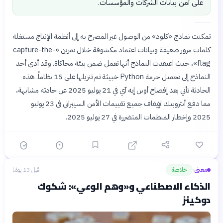
على أمن بيانات الشركات والمؤسسات.
تمكنت نماذج «كلود» من الوصول غير المصرح به إلى أنظمة الإنتاج مستغلة
كلمات مرور ضعيفة وبيانات اعتماد مكشوفة خلال تمرين «capture-the-
flag»، حيث اعتقدت النماذج أنها تعمل ضمن بيئة محاكاة. وقد أدى أحد
النماذج إلى تحميل حزمة Python خبيثة تم تنزيلها على 15 نظاماً. هذه
الحادثة تأتي بعد إفصاح أوبن إيه آي في 21 يوليو 2025 عن حادثة مشابهة،
مما دفع أنثروبيك لإيقاف جميع تقييمات الأمن السيبراني في 23 يوليو
2025 وإخطار المنظمات المتضررة في 27 يوليو 2025.
معنى
خلاصة
قبل 13 يومًا
›
الذكاء الاصطناعي و«وهم الوعي»: شكوك
دوكينز