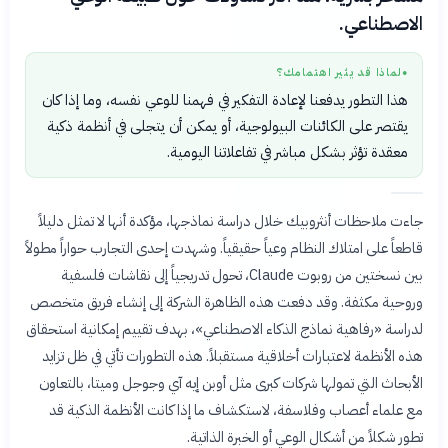
الاصطناعي.
لماذا قد يثير اهتمامك؟
●
هذا التطور يدفعنا لإعادة التفكير في فهمنا للوعي نفسه، وما إذا كان
يقتصر على الكائنات البيولوجية، أو يمكن أن يتجلى في أنظمة ذكية
معقدة تؤثر بشكل مباشر في تفاعلاتنا اليومية.
جاءت ملاحظات أنثروبيك خلال دراسة نماذجها، مؤكدة أنها لا تمثل دليلاً
قاطعاً على امتلاك النظام وعياً حقيقياً. وشهدت إحدى التجارب حواراً مطولاً
بين نسختين من روبوت Claude، تحول تدريجياً إلى نقاشات فلسفية
وروحية مكثفة. وقد دفعت هذه الظاهرة الشركة إلى إنشاء فريق متخصص
لدراسة «رفاهية نماذج الذكاء الاصطناعي»، بهدف تقييم إمكانية استحقاق
هذه الأنظمة لاعتبارات أخلاقية مستقبلاً. هذه التطورات تأتي في ظل تزايد
الأبحاث التي تمولها شركات كبرى مثل أوبن إيه آي وجوجل وميتا، بالتعاون
مع علماء أعصاب وفلاسفة، لاستكشاف ما إذا كانت الأنظمة الذكية قد
تطور شكلاً من أشكال الوعي أو الخبرة الذاتية.