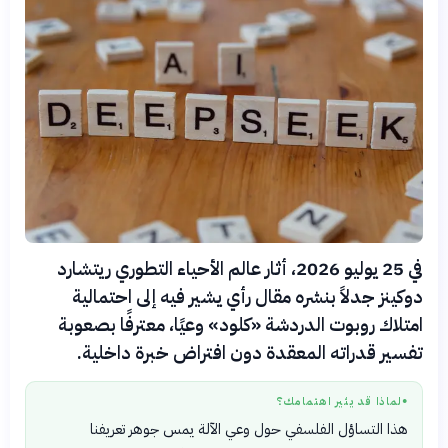
في 25 يوليو 2026، أثار عالم الأحياء التطوري ريتشارد
دوكينز جدلاً بنشره مقال رأي يشير فيه إلى احتمالية
امتلاك روبوت الدردشة «كلود» وعيًا، معترفًا بصعوبة
تفسير قدراته المعقدة دون افتراض خبرة داخلية.
لماذا قد يثير اهتمامك؟
●
هذا التساؤل الفلسفي حول وعي الآلة يمس جوهر تعريفنا