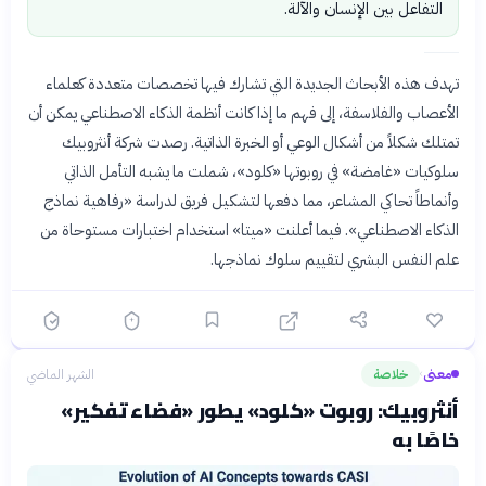
التفاعل بين الإنسان والآلة.
تهدف هذه الأبحاث الجديدة التي تشارك فيها تخصصات متعددة كعلماء
الأعصاب والفلاسفة، إلى فهم ما إذا كانت أنظمة الذكاء الاصطناعي يمكن أن
تمتلك شكلاً من أشكال الوعي أو الخبرة الذاتية. رصدت شركة أنثروبيك
سلوكيات «غامضة» في روبوتها «كلود»، شملت ما يشبه التأمل الذاتي
وأنماطاً تحاكي المشاعر، مما دفعها لتشكيل فريق لدراسة «رفاهية نماذج
الذكاء الاصطناعي». فيما أعلنت «ميتا» استخدام اختبارات مستوحاة من
علم النفس البشري لتقييم سلوك نماذجها.
معنى
خلاصة
الشهر الماضي
›
أنثروبيك: روبوت «كلود» يطور «فضاء تفكير»
خاصًا به