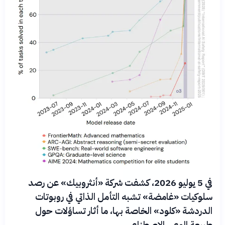
في 5 يوليو 2026، كشفت شركة «أنثروبيك» عن رصد
سلوكيات «غامضة» تشبه التأمل الذاتي في روبوتات
الدردشة «كلود» الخاصة بها، ما أثار تساؤلات حول