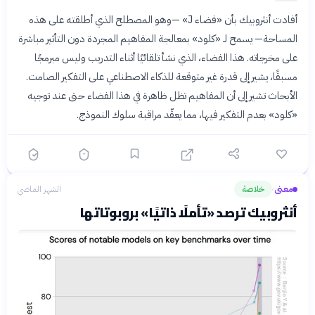
أفادت أنثروبيك بأن «فضاء J» —وهو المصطلح الذي أطلقته على هذه
المساحة— يسمح لـ «كلود» بمعالجة المفاهيم المجردة دون التأثير مباشرة
على مخرجاته. هذا الفضاء، الذي نشأ تلقائيًا أثناء التدريب وليس مبرمجًا
مسبقًا، يشير إلى قدرة غير متوقعة للذكاء الاصطناعي على التفكير الصامت.
الأبحاث تشير إلى أن المفاهيم تظل ظاهرة في هذا الفضاء حتى عند توجيه
«كلود» بعدم التفكير فيها، مما يعقّد مراقبة سلوك النموذج.
معنى
خلاصة
الشهر الماضي
›
أنثروبيك ترصد «تأملًا ذاتيًا» بروبوتاتها