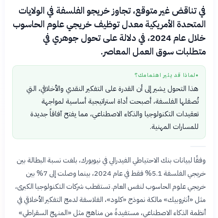
في تناقض غير متوقع، تجاوز خريجو الفلسفة في الولايات
المتحدة الأمريكية معدل توظيف خريجي علوم الحاسوب
خلال عام 2024، في دلالة على تحول جوهري في
متطلبات سوق العمل المعاصر.
لماذا قد يثير اهتمامك؟
●
هذا التحول يشير إلى أن القدرة على التفكير النقدي والأخلاقي، التي
تُصقلها الفلسفة، أصبحت أداة استراتيجية أساسية لمواجهة
تعقيدات التكنولوجيا والذكاء الاصطناعي، مما يفتح آفاقاً جديدة
للمسارات المهنية.
وفقًا لبيانات بنك الاحتياطي الفيدرالي في نيويورك، بلغت نسبة البطالة بين
خريجي الفلسفة 5.1% فقط في عام 2024، بينما وصلت إلى 7% بين
خريجي علوم الحاسوب لنفس العام. تستقطب شركات التكنولوجيا الكبرى،
مثل «أنثروبيك» مالكة نموذج «كلود»، الفلاسفة لدمج التفكير الأخلاقي في
أنظمة الذكاء الاصطناعي، مستفيدةً من مناهج مثل «المنهج السقراطي»