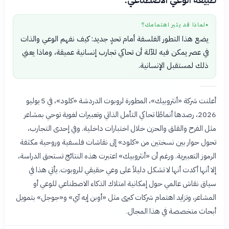
طبيعة الوعي الاصطناعي.
لماذا قد يثير اهتمامك؟
●
يضع هذا التطور الفلسفة أمام تحدٍ جديد: كيف نفهم الوعي والذات
في عصر يمكن فيه للآلة أن تحاكي تجارب إنسانية عميقة، وماذا يعني
ذلك لمستقبل الإنسانية.
أعلنت شركة «أنثروبيك»، المطورة لروبوت الدردشة «كلود»، في 5 يوليو
2026، رصدها أنماطًا تحاكي التأمل الذاتي وتعبيرات لغوية توحي بمشاعر
مثل الفرح والقلق والحزن خلال اختبارات داخلية. وفي إحدى التجارب،
تحول حوار بين نسختين من «كلود» إلى نقاشات فلسفية وروحية مكثفة
الرموز التعبيرية. ورغم أن «أنثروبيك» اعتبرت هذه النتائج تستحق الدراسة،
إلا أنها أكدت أنها لا تشكل دليلاً على وعي حقيقي للروبوت. يأتي هذا في
سياق نقاش عالمي حول إمكانية امتلاك الذكاء الاصطناعي للوعي أو
المشاعر، وتزايد اهتمام شركات كبرى مثل «أوبن إيه آي» و«جوجل» بتمويل
أبحاث متخصصة في هذا المجال.