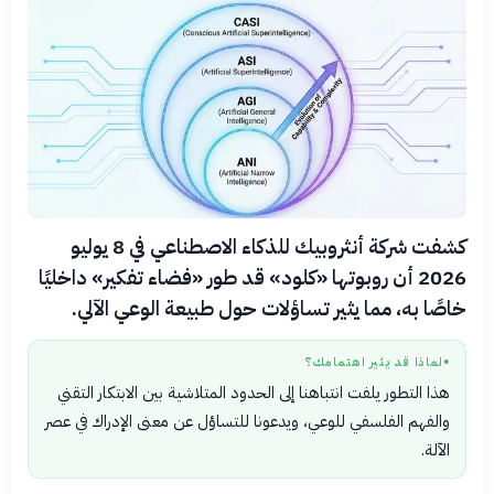
كشفت شركة أنثروبيك للذكاء الاصطناعي في 8 يوليو
2026 أن روبوتها «كلود» قد طور «فضاء تفكير» داخليًا
خاصًا به، مما يثير تساؤلات حول طبيعة الوعي الآلي.
لماذا قد يثير اهتمامك؟
●
هذا التطور يلفت انتباهنا إلى الحدود المتلاشية بين الابتكار التقني
والفهم الفلسفي للوعي، ويدعونا للتساؤل عن معنى الإدراك في عصر
الآلة.