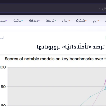
شيء؟
روح
شيفرة
زمان
خريطة
دهشة
عافية
معن
الشه
ترصد «تأملًا ذاتيًا» بروبوتاتها