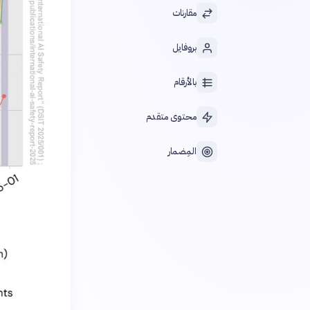
مقارنات
بروفايل
بالأرقام
محتوى متقدم
المِضمار