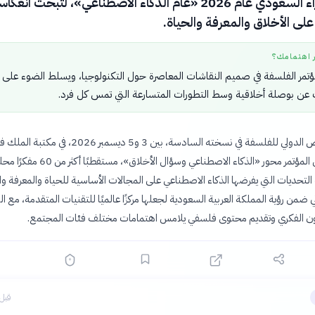
مجلس الوزراء السعودي عام 2026 «عام الذكاء الاصطناعي»، لتبحث انع
على الأخلاق والمعرفة والحياة.
ر اهتمامك؟
تمر الفلسفة في صميم النقاشات المعاصرة حول التكنولوجيا، ويسلط الضوء على
 عن بوصلة أخلاقية وسط التطورات المتسارعة التي تمس كل فرد.
يُعقد مؤتمر الرياض الدولي للفلسفة في نسخته السادسة، بين 3 و5 ديسمبر 2026، في مكتب
الوطنية. ويتناول المؤتمر محور «الذكاء الاصطناعي وسؤال الأخلاق»، مستقطبًا أكثر من 60
التحديات التي يفرضها الذكاء الاصطناعي على المجالات الأساسية للحياة والمعرفة وال
ي ضمن رؤية المملكة العربية السعودية لجعلها مركزًا عالميًا للتقنيات المتقدمة، مع الت
اون الفكري وتقديم محتوى فلسفي يلامس اهتمامات مختلف فئات المجتمع.
قبل 6 ساع