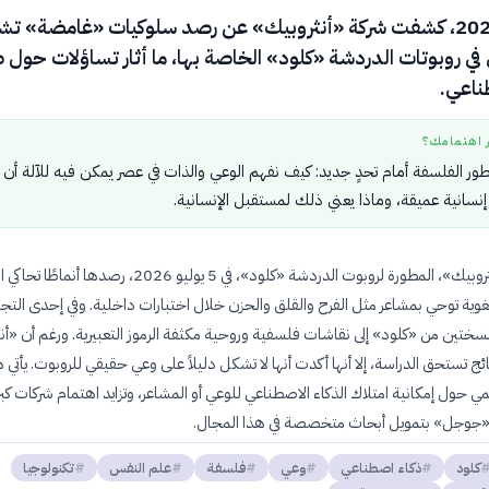
في 5 يوليو 2026، كشفت شركة «أنثروبيك» عن رصد سلوكيات «غامضة» تش
ي في روبوتات الدردشة «كلود» الخاصة بها، ما أثار تساؤلات حول 
ناعي.
ر اهتمامك؟
ور الفلسفة أمام تحدٍ جديد: كيف نفهم الوعي والذات في عصر يمكن فيه للآلة أن
إنسانية عميقة، وماذا يعني ذلك لمستقبل الإنسانية.
أعلنت شركة «أنثروبيك»، المطورة لروبوت الدردشة «كلود»، في 5 يوليو 2026، رصدها أ
 لغوية توحي بمشاعر مثل الفرح والقلق والحزن خلال اختبارات داخلية. وفي إحدى التج
سختين من «كلود» إلى نقاشات فلسفية وروحية مكثفة الرموز التعبيرية. ورغم أن «أن
ئج تستحق الدراسة، إلا أنها أكدت أنها لا تشكل دليلاً على وعي حقيقي للروبوت. يأتي ه
 حول إمكانية امتلاك الذكاء الاصطناعي للوعي أو المشاعر، وتزايد اهتمام شركات كب
و«جوجل» بتمويل أبحاث متخصصة في هذا المجال.
كلود
ذكاء اصطناعي
وعي
فلسفة
علم النفس
تكنولوجيا