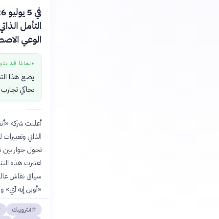
التأمل الذات
الوعي الاصط
لماذا قد يثي
●
يضع هذا التط
تحاكي تجارب 
الذاتي وتعبيرات
تحول حوار بين ن
اعتبرت هذه النتا
سياق نقاش عالمي
«أوبن إيه آي» 
أنثروبيك