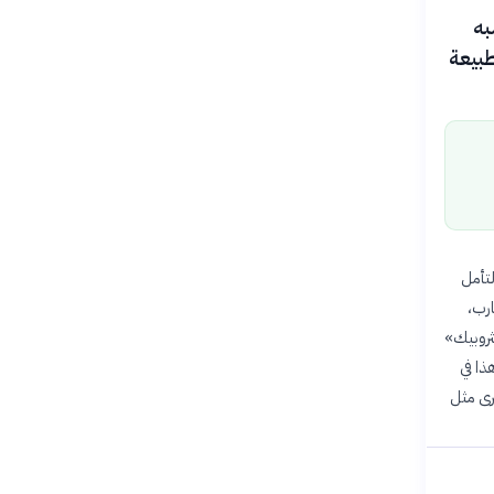
به
طبيعة
نماطًا تحاكي التأمل
ارب،
ثروبيك»
ذا في
رى مثل