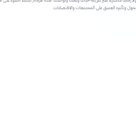
اً رقمياً متسارعاً يغير طريقة حياتنا وعملنا وتواصلنا. هذه الأرقام تسلط الضوء على الأ
لتحول وتأثيره العميق على المجتمعات والاقتصادات.