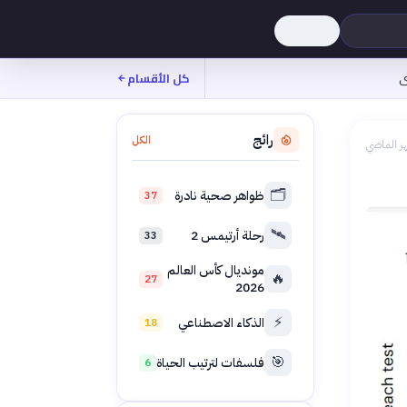
ى
كل الأقسام
رائج
الكل
ر الماضي
🗂️
ظواهر صحية نادرة
37
🛰️
رحلة أرتيمس 2
33
مونديال كأس العالم
🔥
27
2026
⚡
الذكاء الاصطناعي
18
🎯
فلسفات لترتيب الحياة
6