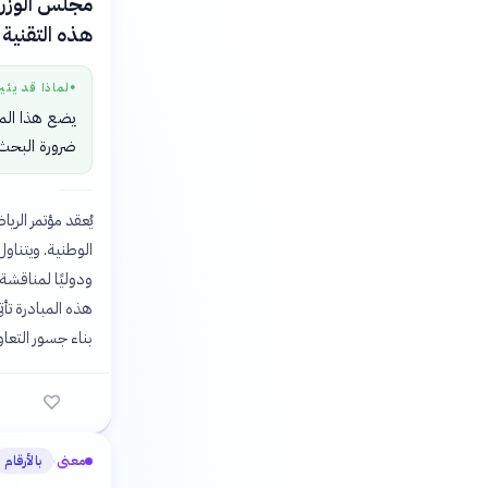
هذه التقنية 
لماذا قد يثي
●
يضع هذا المؤ
ضرورة البحث
ودوليًا لمناقشة 
هذه المبادرة تأت
بناء جسور التع
معنى
بالأرقام
›