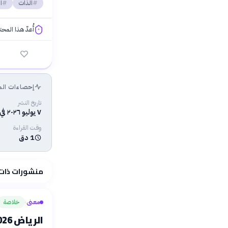
الذات
ا
أُعدّ هذا المح
فلسفتنا المعرفية
إحصاءات الم
تاريخ النشر
٧ يوليو ٢٠٢٦ في ٠١:٣٠ ص
وقت القراءة
1 دق
منشورات ذات
معنى
خلاصة
›
الرياض 2026: الفلسفة تواجه أسئلة الذكاء الاصطناعي