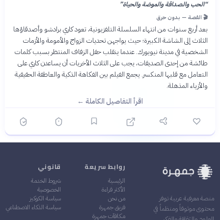
“
الحب والصداقة والموضة والحياة
”
🎬 القصة — بدون حرق
بعد أربع سنوات من انتهاء السلسلة التلفزيونية، تعود كاري برادشو وأصدقاؤها
الثلاث إلى الشاشة الكبيرة؛ حيث يواجهن تحديات الزواج والأمومة والأزمات
الشخصية في مدينة نيويورك. عندما ينقلب حفل الزفاف المنتظر بسبب كلمات
طائشة من إحدى الصديقات، يجب على الثلاث الأخريات أن يساعدن كاري على
التعامل مع قلبها المنكسر. يجمع الفيلم بين الفكاهة الذكية والعاطفة الحقيقية
والأزياء المذهلة.
اقرأ التفاصيل الكاملة ←
روابط سريعة
قانوني
الرئيسية
شروط الخدمة
الأكثر قراءة
الخصوصية
من نحن
سياسة الكوكيز
منصة معرفية عربية توفر
فريق جمهرة
سياسة الذكاء الاصطناعي
محتوى موثوقاً ومنظماً في
مكافآت جمهرة
العلوم والثقافة والفكر