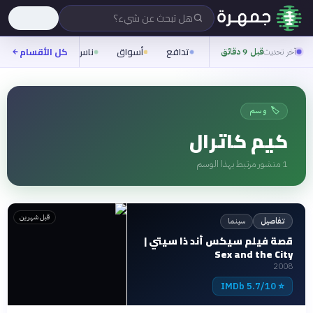
هل تبحث عن شيء؟
تدافع
أسواق
ناس
روح
كل الأقسام
شيفر
آخر تحديث
قبل 9 دقائق
🏷️ وسم
كيم كاترال
1
منشور مرتبط بهذا الوسم
قبل شهرين
سينما
تفاصيل
قصة فيلم سيكس أند ذا سيتي |
Sex and the City
2008
5.7/10 IMDb
⭐