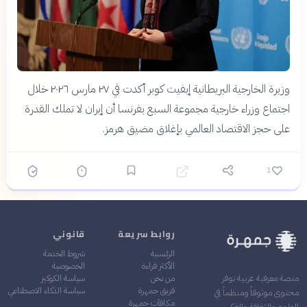
وزيرة الخارجية البريطانية إيفيت كوبر أكدت في ٢٧ مارس ٢٠٢٦ خلال
اجتماع وزراء خارجية مجموعة السبع بفرنسا أن إيران لا تملك القدرة
على حجز الاقتصاد العالمي بإغلاق مضيق هرمز.
1
روابط سريعة
قانوني
الرئيسية
شروط الخدمة
الأكثر قراءة
الخصوصية
من نحن
سياسة الكوكيز
منصة معرفية عربية توفر
فريق جمهرة
سياسة الذكاء الاصطناعي
محتوى موثوقاً ومنظماً في
مكافآت جمهرة
العلوم والثقافة والفكر