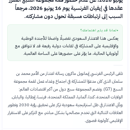
يونيو 2026، عن عدم حضور قمة مجموعة السبع المقرر
عقدها في إيفيان الفرنسية يوم 16 يونيو 2026، مرجعاً
السبب إلى ارتباطات مسبقة تحول دون مشاركته.
لماذا قد يثير اهتمامك؟
●
يعكس هذا الاعتذار السعودي تفضيلًا واضحًا للأجندة الوطنية
والإقليمية على المشاركة في لقاءات دولية رفيعة قد لا تتوافق مع
أولوياتها الحالية، ما يؤثر على حضورها على الساحة العالمية.
تلقى الرئيس الفرنسي إيمانويل ماكرون رسالة اعتذار من الأمير محمد بن
سلمان الذي كان مدعوًا للمشاركة في اجتماع وغداء عمل لقمة مجموعة
السبع (G7). وتضم المجموعة سبع دول من أكبر اقتصادات العالم:
الولايات المتحدة، كندا، ألمانيا، المملكة المتحدة، فرنسا، إيطاليا، واليابان.
ويأتي الاعتذار في ظل استراتيجية سعودية تركز على تحقيق رؤية 2030 وتطوير
العلاقات الثنائية التي تخدم مصالحها بشكل مباشر، مع التركيز على الاستقرار
الإقليمي كأولوية قصوى.