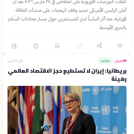
أغلقت البورصات الأوروبية على انخفاض في ٢٧ مارس ٢٠٢٦ بعد أن
أعلن الرئيس الأمريكي تمديد وقف الهجمات على منشآت الطاقة
الإيرانية، مما أثار التباساً لدى المستثمرين حول مسار محادثات السلام
بالشرق الأوسط.
فضول
خلاصة
قبل 4 أشهر
›
بريطانيا: إيران لا تستطيع حجز الاقتصاد العالمي
رهينة