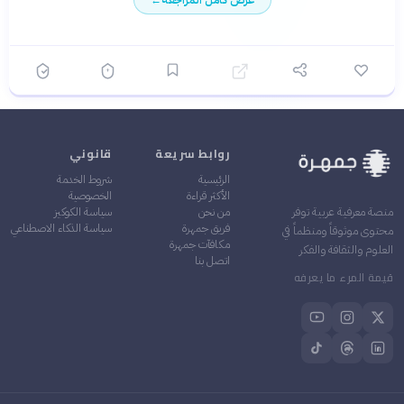
العميق
الاكتئاب عند مرضى آخرين
الطول المثالي (84 صفحة
✓
فقط) الذي يجمع بين الكثافة
الفكرية والقراءة السهلة
الرؤية الإنسانية التي تتجاوز
✓
الطب لتصل إلى الروح
روابط سريعة
قانوني
الرئيسية
شروط الخدمة
الأكثر قراءة
الخصوصية
من نحن
سياسة الكوكيز
منصة معرفية عربية توفر
فريق جمهرة
سياسة الذكاء الاصطناعي
محتوى موثوقاً ومنظماً في
مكافآت جمهرة
العلوم والثقافة والفكر
اتصل بنا
قيمة المرء ما يعرفه