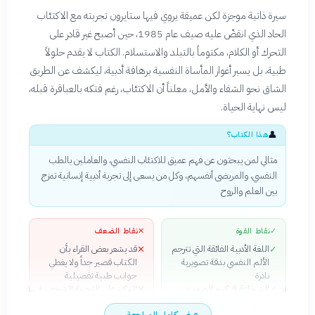
سيرة ذاتية موجزة لكن عميقة يروي فيها ستايرون تجربته مع الاكتئاب
الحاد الذي انقضّ عليه صيف عام 1985، حين أصبح غير قادر على
التحرك أو الكلام، مكتوماً بالتبلد والاستسلام. الكتاب لا يقدم حلولاً
طبية، بل يسبر أغوار المأساة النفسية برهافة أدبية، ليكشف عن الطريق
الشاق نحو الشفاء والأمل، معلناً أن الاكتئاب، رغم فتكه بالعباقرة قبله،
ليس نهاية الحياة.
👤
هذا الكتاب؟
مثالي لمن يبحثون عن فهم عميق للاكتئاب النفسي، والعاملين بالطب
النفسي، والمريضى أنفسهم، وكل من يسعى إلى تجربة أدبية إنسانية تمزج
بين العلم والروح
✓
نقاط القوة
✕
نقاط الضعف
اللغة الأدبية الفائقة التي تترجم
قد يشعر بعض القراء بأن
✕
✓
الألم النفسي بدقة تصويرية
الكتاب قصير جداً ولا يغطي
نادرة
جوانب طبية تفصيلية
الشجاعة في كسر الصمت
التركيز على التجربة الشخصية
✕
✓
وتعريف القارئ بحقائق الاكتئاب
قد لا يعكس جميع جوانب
عرض كامل المراجعة
←