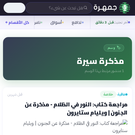
هل تبحث عن شيء؟
تدافع
أسواق
ناس
روح
كل الأقسام
شيفر
آخر تحديث
قبل 3 دقائق
🏷️ وسم
مذكرة سيرة
1
منشور مرتبط بهذا الوسم
عافية
خلاصة
قبل شهرين
›
مراجعة كتاب: النور في الظلام - مذكرة عن
الجنون | ويليام ستايرون