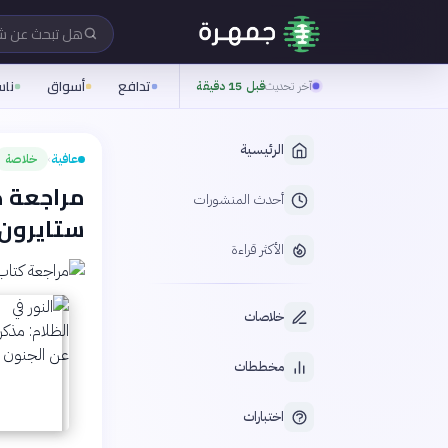
هل تبحث عن 
تدافع
أسواق
نا
آخر تحديث
قبل 15 دقيقة
الرئيسية
عافية
خلاصة
›
مراجعة كت
أحدث المنشورات
ستايرون
الأكثر قراءة
خلاصات
مخططات
اختبارات