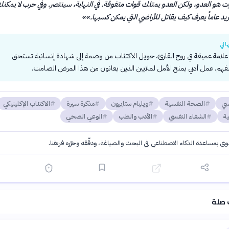
ت هو العدو، ولكن العدو يمتلك قوات متفوقة. في النهاية، سينتصر. وفي حرب لا يمكنك
تريد عاماً يعرف كيف يقاتل للأراضي التي يمكن كسبها.»
»
ائي
علامة عميقة في روح القارئ، حويل الاكتئاب من وصمة إلى شهادة إنسانية تستحق
الفهم. عمل أدبي يمنح الأمل لملايين الذين يعانون من هذا المرض الصامت.
سي
الصحة النفسية
ويليام ستايرون
مذكرة سيرة
الاكتئاب الإكلينيكي
ية
الشفاء النفسي
الأدب والطب
الوعي الصحي
توى بمساعدة الذكاء الاصطناعي في البحث والصياغة، ودقّقه وحرّره فريقنا.
·
سياسة الذكاء الاصطناعي
 صلة