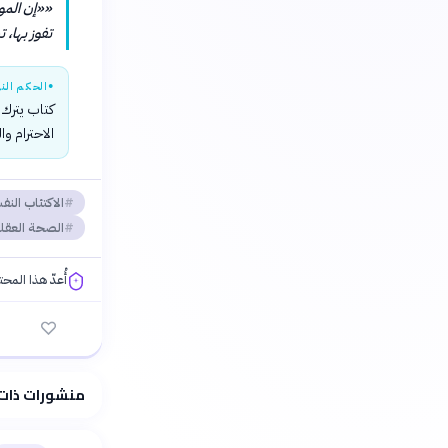
«
«إن المو
تفوز بها، 
●
الحكم النه
كتاب يترك 
الاحترام و
الاكتئاب النف
الصحة العقل
أُعدّ هذا المح
فلسفتنا المعرفية
منشورات ذات