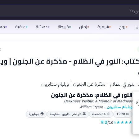
شيء؟
س
روح
شيفرة
زمان
خريطة
دهشة
عافية
مع
ق
اب: النور في الظلام - مذكرة عن الجنون | ويل
النور في الظلام: مذكرة عن الجنون
Darkness Visible: A Memoir of Madness
ويليام ستايرون
William Styron
·
📅
1990
📄
84
صفحة
🏛
دار نشر الطريق المفتوحة
🌍
إنجليزية
9.2
⭐
★
★
★
★
/10