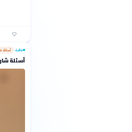
عافية
أسئلة ش
›
أسئلة شارحة: متلازمة 