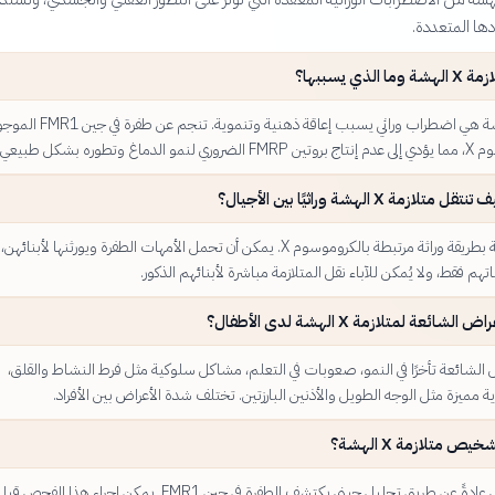
ادها المتعددة.
الذي يسببها؟
متلازمة X الهشة هي اضطراب وراثي يسبب إعاقة ذهنية وتنموية. تنجم عن طفرة 
 وتطوره بشكل طبيعي.
تنتقل متلازمة X الهشة وراثيًا بين الأجيال؟
تنتقل المتلازمة بطريقة وراثة مرتبطة بالكروموسوم X. يمكن أن تحمل الأمهات الطفرة ويورثنها لأبنا
بناتهم فقط، ولا يُمكن للآباء نقل المتلازمة مباشرة لأبنائهم الذكور.
شائعة لمتلازمة X الهشة لدى الأطفال؟
الشائعة تأخرًا في النمو، صعوبات في التعلم، مشاكل سلوكية مثل فرط النشاط والقلق،
ميزة مثل الوجه الطويل والأذنين البارزتين. تختلف شدة الأعراض بين الأفراد.
ص متلازمة X الهشة؟
يتم التشخيص عادةً عن طريق تحليل جيني يكتشف الطفرة في جين FMR1. يمكن إجراء هذا الفحص قب