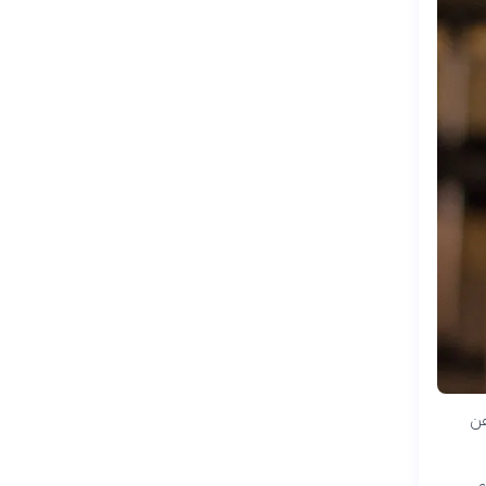
عن
دعي