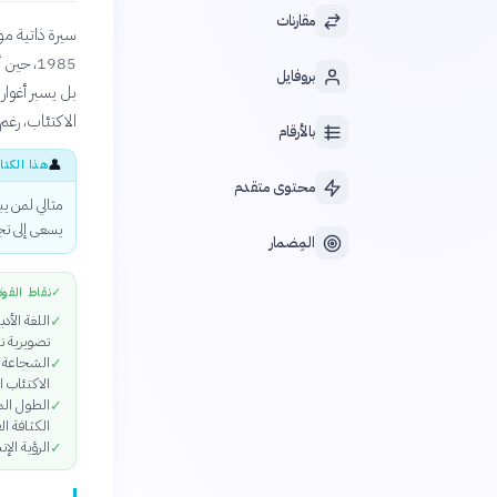
مقارنات
سيرة ذاتية مو
1985، ح
بروفايل
بل يسبر أغوار
الاكتئاب، رغم 
بالأرقام
👤
هذا الكتا
محتوى متقدم
مثالي لمن ي
يسعى إلى تجر
المِضمار
✓
نقاط القوة
اللغة الأد
✓
تصويرية نا
الشجاعة ف
✓
الاكتئاب ا
✓
الكثافة ال
الرؤية الإ
✓