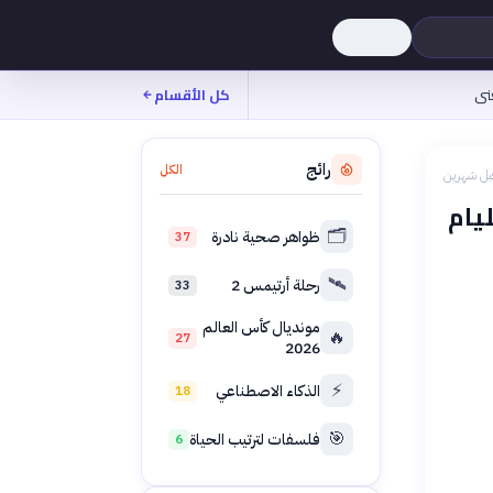
نى
كل الأقسام
رائج
الكل
بل شهرين
يام
🗂️
ظواهر صحية نادرة
37
🛰️
رحلة أرتيمس 2
33
مونديال كأس العالم
🔥
27
2026
⚡
الذكاء الاصطناعي
18
🎯
فلسفات لترتيب الحياة
6