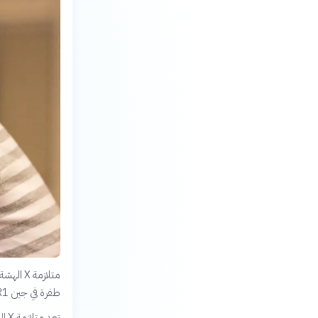
متلازمة
طفرة في جين FMR1 وتؤثر على نمو الدماغ.
تعد