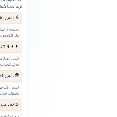
فهماً عميقاً لأبع
🧬
ما هي متلازمة X الهشة وما 
على الكروموسوم X، مما يؤدي إلى عدم إنتاج بروتين FMRP الضروري لنمو الدماغ
👨‍👩‍👧‍👦
كيف 
يورثها الآباء ل
🧒
ما هي الأعراض ال
تشمل الأعراض 
وصفات جسدية م
🔬
كيف يتم تشخي