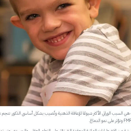
 X الهشة هي السبب الوراثي الأكثر شيوعًا للإعاقة الذهنية وتُصيب بشكل أساسي الذكور. تنجم 
 متلازمة X الهشة من الاضطرابات الوراثية المعقدة التي تؤثر على التطور العقلي والجسدي، وتست