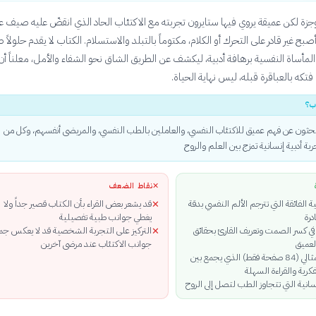
جزة لكن عميقة يروي فيها ستايرون تجربته مع الاكتئاب الحاد الذي انقضّ عليه صيف ع
ين أصبح غير قادر على التحرك أو الكلام، مكتوماً بالتبلد والاستسلام. الكتاب لا يقدم حلولاً ط
 المأساة النفسية برهافة أدبية، ليكشف عن الطريق الشاق نحو الشفاء والأمل، معلناً أن
فتكه بالعباقرة قبله، ليس نهاية الحياة.
ب؟
بحثون عن فهم عميق للاكتئاب النفسي، والعاملين بالطب النفسي، والمريضى أنفسهم، وكل من
بة أدبية إنسانية تمزج بين العلم والروح
✕
نقاط الضعف
بية الفائقة التي تترجم الألم النفسي بدقة
قد يشعر بعض القراء بأن الكتاب قصير جداً ولا
✕
درة
يغطي جوانب طبية تفصيلية
ي كسر الصمت وتعريف القارئ بحقائق
التركيز على التجربة الشخصية قد لا يعكس جم
✕
لعميق
جوانب الاكتئاب عند مرضى آخرين
الطول المثالي (84 صفحة فقط) الذي يجمع بين
فكرية والقراءة السهلة
نسانية التي تتجاوز الطب لتصل إلى الروح