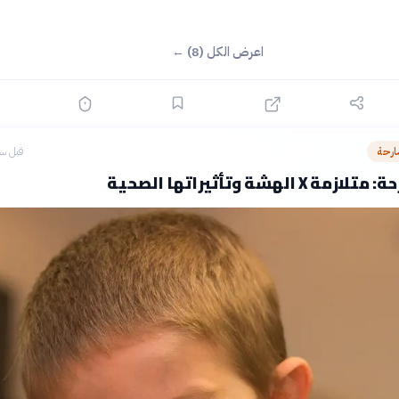
اعرض الكل (8) ←
ارحة
قبل سا
X الهشة وتأثيراتها الصحية