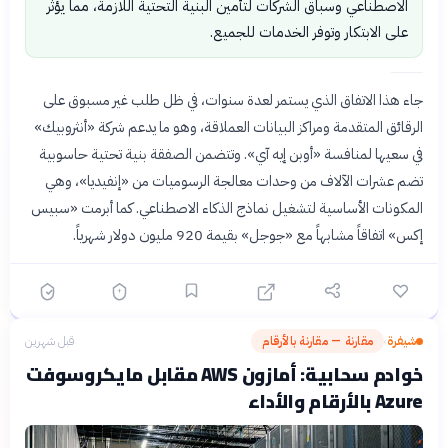
الاصطناعي وسباق الشركات لتأمين البنية التحتية اللازمة، مما يؤثر
على الابتكار وتوفر الخدمات للجميع.
جاء هذا الاتفاق الذي يستمر لعدة سنوات، في ظل طلب غير مسبوق على
الرقائق المتقدمة ومراكز البيانات العملاقة، وهو ما يدعم شركة «أنثروبيك»
في سعيها لمنافسة «أوبن إيه آي». وتتضمن الصفقة بنية تحتية حاسوبية
تضم عشرات الآلاف من وحدات معالجة الرسوميات من «إنفيديا»، وهي
المكونات الأساسية لتشغيل نماذج الذكاء الاصطناعي. كما أبرمت «سبيس
إكس» اتفاقاً مشابهاً مع «جوجل» بقيمة 920 مليون دولار شهرياً.
شيفرة
مقارنة — مقارنة بالأرقام
قبل شهرين
›
خوادم سحابية: أمازون AWS مقابل مايكروسوفت
Azure بالأرقام والأداء