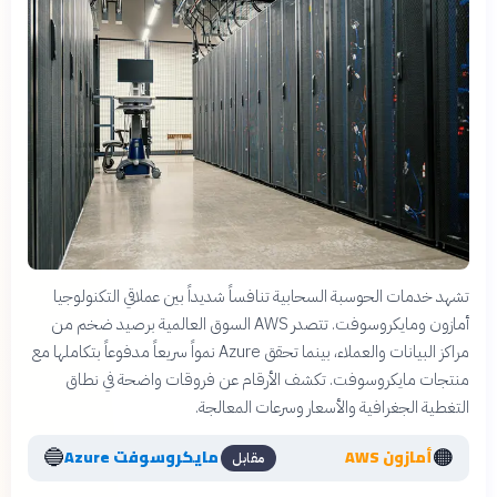
تشهد خدمات الحوسبة السحابية تنافساً شديداً بين عملاقي التكنولوجيا
أمازون ومايكروسوفت. تتصدر AWS السوق العالمية برصيد ضخم من
مراكز البيانات والعملاء، بينما تحقق Azure نمواً سريعاً مدفوعاً بتكاملها مع
منتجات مايكروسوفت. تكشف الأرقام عن فروقات واضحة في نطاق
التغطية الجغرافية والأسعار وسرعات المعالجة.
🔵
🟠
أمازون AWS
مايكروسوفت Azure
مقابل