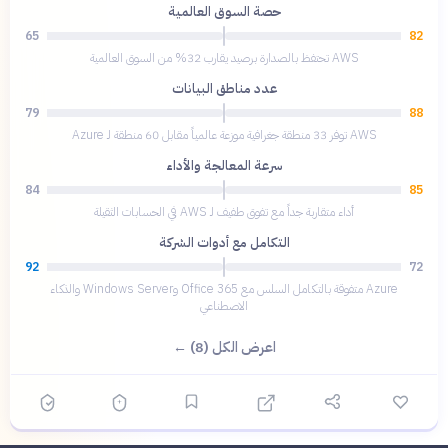
حصة السوق العالمية
65
82
AWS تحتفظ بالصدارة برصيد يقارب 32% من السوق العالمية
عدد مناطق البيانات
79
88
AWS توفر 33 منطقة جغرافية موزعة عالمياً مقابل 60 منطقة لـ Azure
سرعة المعالجة والأداء
84
85
أداء متقاربة جداً مع تفوق طفيف لـ AWS في الحسابات الثقيلة
التكامل مع أدوات الشركة
92
72
Azure متفوقة بالتكامل السلس مع Office 365 وWindows Server والذكاء
الاصطناعي
اعرض الكل (8) ←