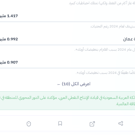
ة غاز أكثر من النفط، ولكنها تمتلك احتياطيات كبيرة.
1.417 مليون
م 2024 رغم التحديات.
 عمان
0.992 مليون
 بتخفيضات أوبك+.
0.907 مليون
 2024 بسبب تخفيضات أوبك+.
اعرض الكل (10) ←
ة العربية السعودية في قيادة الإنتاج النفطي العربي، مؤكدة على الدور المحوري للمنطقة في ت
قة العالمية.