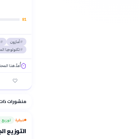
81
أمازون
تكنولوجيا ال
أُعدّ هذا المح
فلسفتنا المعرفية
منشورات ذات
شيفرة
توزيع ج
›
التوزيع الجغ