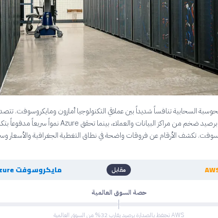
السوق العالمية برصيد ضخم من مراكز البيانات والعملاء، بينما تحقق Azure نمواً 
وفت. تكشف الأرقام عن فروقات واضحة في نطاق التغطية الجغرافية والأسعار وس
مايكروسوفت Azure
مقابل
حصة السوق العالمية
AWS تحتفظ بالصدارة برصيد يقارب 32% من السوق العالمية