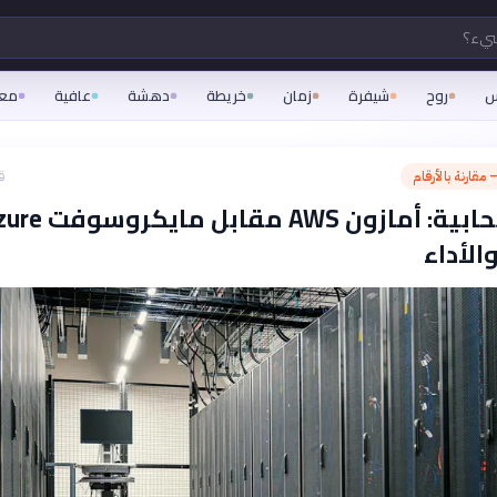
شيء؟
س
روح
شيفرة
زمان
خريطة
دهشة
عافية
مع
 مقارنة بالأرقام
ق
خوادم سحابية: أمازون AWS مقابل م
الأداء