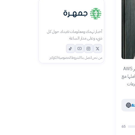
أخبار تهمك ومعلومات تفيدك حول كل
شيء وعلى مدار الساعة
من نحن
اتصل بنا
الشروط
الخصوصية
الكوكيز
تشهد خدمات الحوسبة السحابية تنافساً شديداً بين عملاقي التكنولوجيا أمازون ومايكروسوفت. تتصدر AWS
سريعاً مدفوعاً بتكاملها مع
رعات
🔵
65