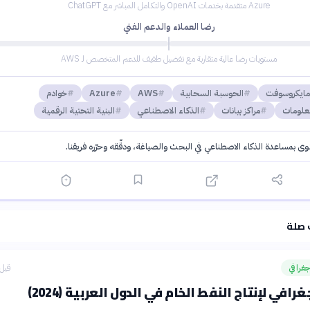
Azure متقدمة بخدمات OpenAI والتكامل المباشر مع ChatGPT
رضا العملاء والدعم الفني
مستويات رضا عالية متقاربة مع تفضيل طفيف للدعم المتخصص لـ AWS
مايكروسوفت
الحوسبة السحابية
AWS
Azure
خوادم
معلومات
مراكز بيانات
الذكاء الاصطناعي
البنية التحتية الرقمية
توى بمساعدة الذكاء الاصطناعي في البحث والصياغة، ودقّقه وحرّره فريقنا.
·
سياسة الذكاء الاصطناعي
 صلة
غرافي
قبل 6 ساع
رافي لإنتاج النفط الخام في الدول العربية (2024)