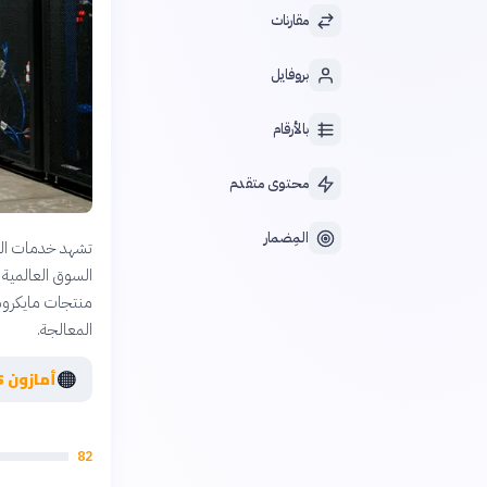
مقارنات
بروفايل
بالأرقام
محتوى متقدم
المِضمار
منتجات مايكروس
المعالجة.
🟠
أمازون AWS
82