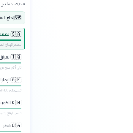
2024، مما يبرز الديناميكيات المتغيرة في هذا القطاع الحيوي.
🗺️
إنتاج الن
الممل
🇸🇦
تتصدر الإنتاج ال
العراق
🇮🇶
ثاني أكبر منتج عر
الإمارا
🇦🇪
تستهدف زيادة إنتاجها إلى 5 ملايين برميل
الكويت
🇰🇼
تسعى لرفع إنتاجها إلى 3.5 مليون برميل يومي
قطر
🇶🇦