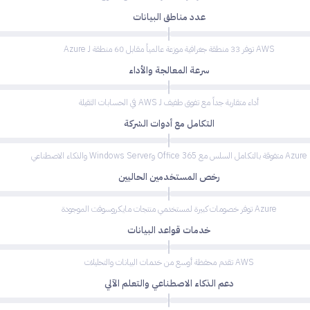
عدد مناطق البيانات
AWS توفر 33 منطقة جغرافية موزعة عالمياً مقابل 60 منطقة لـ Azure
سرعة المعالجة والأداء
أداء متقاربة جداً مع تفوق طفيف لـ AWS في الحسابات الثقيلة
التكامل مع أدوات الشركة
Azure متفوقة بالتكامل السلس مع Office 365 وWindows Server والذكاء الاصطناعي
رخص المستخدمين الحاليين
Azure توفر خصومات كبيرة لمستخدمي منتجات مايكروسوفت الموجودة
خدمات قواعد البيانات
AWS تقدم محفظة أوسع من خدمات البيانات والتحليلات
دعم الذكاء الاصطناعي والتعلم الآلي