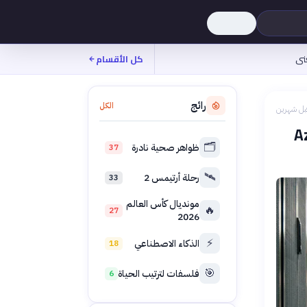
نى
كل الأقسام
رائج
الكل
بل شهرين
ايكروسوفت Azure
🗂️
ظواهر صحية نادرة
37
🛰️
رحلة أرتيمس 2
33
مونديال كأس العالم
🔥
27
2026
⚡
الذكاء الاصطناعي
18
🎯
فلسفات لترتيب الحياة
6