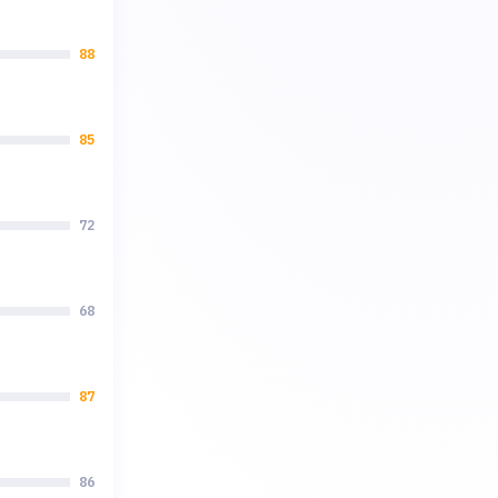
88
85
72
68
87
86