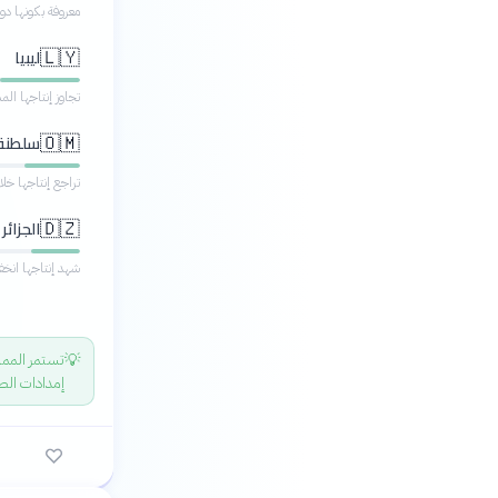
معروفة بكونها دول
ليبيا
🇱🇾
تجاوز إنتاجها المستهدف لعا
سلطنة
🇴🇲
تراجع إنتاجها خلال عام 2024 بسبب الالتزام
الجزائر
🇩🇿
شهد إنتاجها انخفاضًا طفيفًا في
💡
تستمر المملك
إمدادات الطا