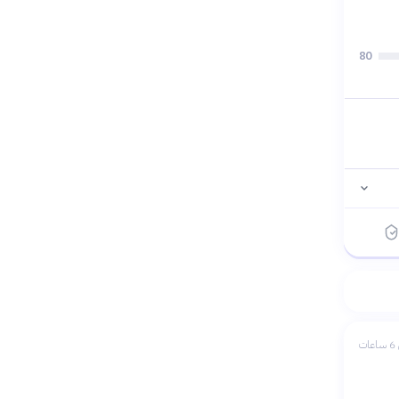
80
ات