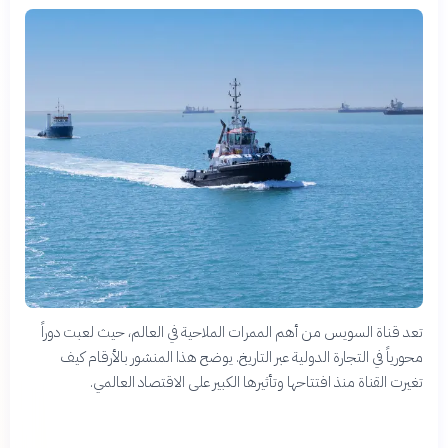
تعد قناة السويس من أهم الممرات الملاحية في العالم، حيث لعبت دوراً
محورياً في التجارة الدولية عبر التاريخ. يوضح هذا المنشور بالأرقام كيف
تغيرت القناة منذ افتتاحها وتأثيرها الكبير على الاقتصاد العالمي.