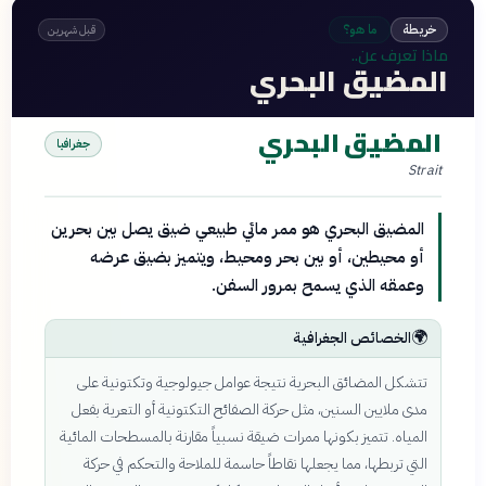
الجغرافيا السياسية
خريطة
ما هو؟
قبل شهرين
ماذا تعرف عن..
المضيق البحري
المضيق البحري
جغرافيا
Strait
المضيق البحري هو ممر مائي طبيعي ضيق يصل بين بحرين
أو محيطين، أو بين بحر ومحيط، ويتميز بضيق عرضه
وعمقه الذي يسمح بمرور السفن.
🌍
الخصائص الجغرافية
تتشكل المضائق البحرية نتيجة عوامل جيولوجية وتكتونية على
مدى ملايين السنين، مثل حركة الصفائح التكتونية أو التعرية بفعل
المياه. تتميز بكونها ممرات ضيقة نسبياً مقارنة بالمسطحات المائية
التي تربطها، مما يجعلها نقاطاً حاسمة للملاحة والتحكم في حركة