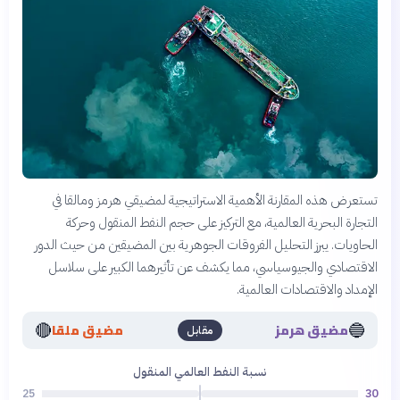
تستعرض هذه المقارنة الأهمية الاستراتيجية لمضيقي هرمز ومالقا في
التجارة البحرية العالمية، مع التركيز على حجم النفط المنقول وحركة
الحاويات. يبرز التحليل الفروقات الجوهرية بين المضيقين من حيث الدور
الاقتصادي والجيوسياسي، مما يكشف عن تأثيرهما الكبير على سلاسل
الإمداد والاقتصادات العالمية.
🔴
🔵
مضيق هرمز
مضيق ملقا
مقابل
نسبة النفط العالمي المنقول
25
30