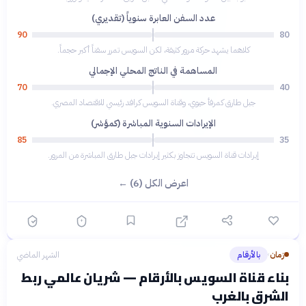
عدد السفن العابرة سنوياً (تقديري)
90
80
كلاهما يشهد حركة مرور كثيفة، لكن السويس تمرر سفناً أكبر حجماً.
المساهمة في الناتج المحلي الإجمالي
70
40
جبل طارق كمرفأ حيوي، وقناة السويس كرافد رئيسي للاقتصاد المصري.
الإيرادات السنوية المباشرة (كمؤشر)
85
35
إيرادات قناة السويس تتجاوز بكثير إيرادات جبل طارق المباشرة من المرور.
اعرض الكل (6) ←
زمان
بالأرقام
الشهر الماضي
›
بناء قناة السويس بالأرقام — شريان عالمي ربط
الشرق بالغرب