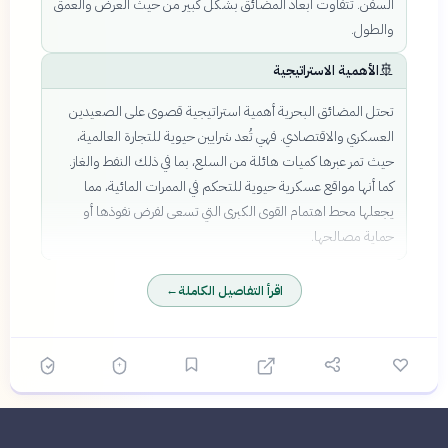
السفن. تتفاوت أبعاد المضائق بشكل كبير من حيث العرض والعمق
والطول.
🚢
الأهمية الاستراتيجية
تحتل المضائق البحرية أهمية استراتيجية قصوى على الصعيدين
العسكري والاقتصادي. فهي تُعد شرايين حيوية للتجارة العالمية،
حيث تمر عبرها كميات هائلة من السلع، بما في ذلك النفط والغاز.
كما أنها مواقع عسكرية حيوية للتحكم في الممرات المائية، مما
يجعلها محط اهتمام القوى الكبرى التي تسعى لفرض نفوذها أو
حماية مصالحها.
اقرأ التفاصيل الكاملة
←