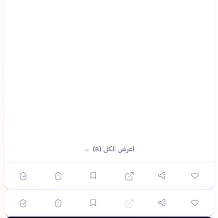
؟
اعرض الكل (8) ←
🟡 متوسط
🎯
6
سؤال
ابدأ ←
اختيار متعدد
خريطة
قبل شهرين
مضيق هرمز: شريان الطاقة العالمي ومفترق طرق