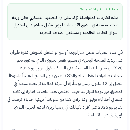
لماذا قد يثير اهتمامك؟
●
هذه الضربات المتواصلة تؤكد على أن التصعيد العسكري يظل ورقة
ضغط حاسمة في الشرق الأوسط، ما يؤثر بشكل مباشر على استقرار
أسواق الطاقة العالمية ومستقبل الملاحة البحرية.
تأتي هذه الضربات ضمن استراتيجية أوسع لواشنطن لتقويض قدرة طهران
على تهديد الملاحة البحرية في مضيق هرمز الحيوي، الذي يمر عبره نحو
20% من تجارة النفط العالمية. ففي النصف الأول من يوليو 2026،
سجلت صادرات النفط الخام والمكثفات من دول الخليج انتعاشاً ملحوظاً
لتصل إلى 12 مليون برميل يومياً، إلا أن حركة الملاحة تراجعت مجدداً في
المضيق مع عودة التوترات، حيث انخفض عدد الناقلات العابرة إلى ثلاث
فقط في أحد أيام يوليو. وقد تزامن هذا مع عقوبات أمريكية جديدة فرضت في
15 يوليو 2026 على أفراد وكيانات في روسيا وإيران لدعم الحرس الثوري
الإيراني في شراء الأسلحة.