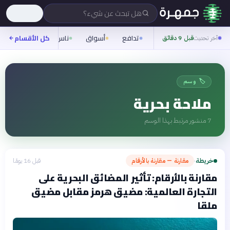
هل تبحث عن شيء؟
تدافع
أسواق
ناس
روح
كل الأقسام
شيفر
آخر تحديث
قبل 9 دقائق
🏷️ وسم
ملاحة بحرية
7
منشور مرتبط بهذا الوسم
خريطة
مقارنة — مقارنة بالأرقام
قبل 16 يومًا
›
مقارنة بالأرقام: تأثير المضائق البحرية على
التجارة العالمية: مضيق هرمز مقابل مضيق
ملقا