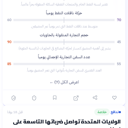
تقدير لنسبة النفط الخام والمنتجات النفطية السائلة المنقولة بحراً عالمياً.
حركة ناقلات النفط يومياً
60
70
متوسط عدد ناقلات النفط التي تمر يومياً عبر المضيقين.
حجم التجارة المنقولة بالحاويات
90
45
يشير إلى أهمية المضيق كمسار لحركة البضائع في الحاويات (بالنسبة المئوية).
عدد السفن التجارية الإجمالي يومياً
85
55
العدد التقديري للسفن التجارية بأنواعها التي تعبر المضيق يومياً.
اعرض الكل (7) ←
تدافع
خلاصة
قبل 18 يومًا
›
الولايات المتحدة تواصل ضرباتها التاسعة على