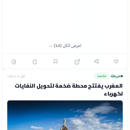
اعرض الكل (10) ←
خريطة
خلاصة
قبل 3 ساعات
›
المغرب يفتتح محطة ضخمة لتحويل النفايات
لكهرباء