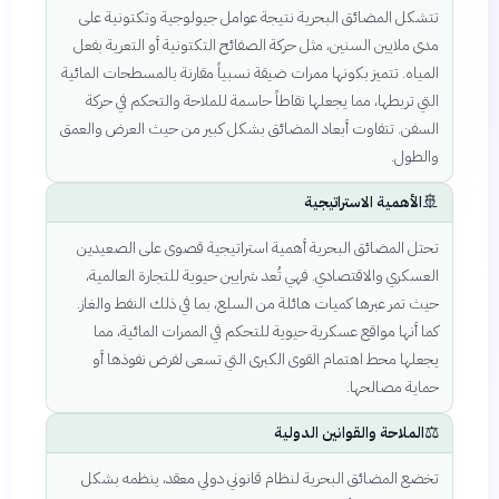
تتشكل المضائق البحرية نتيجة عوامل جيولوجية وتكتونية على
مدى ملايين السنين، مثل حركة الصفائح التكتونية أو التعرية بفعل
المياه. تتميز بكونها ممرات ضيقة نسبياً مقارنة بالمسطحات المائية
التي تربطها، مما يجعلها نقاطاً حاسمة للملاحة والتحكم في حركة
السفن. تتفاوت أبعاد المضائق بشكل كبير من حيث العرض والعمق
والطول.
🚢
الأهمية الاستراتيجية
تحتل المضائق البحرية أهمية استراتيجية قصوى على الصعيدين
العسكري والاقتصادي. فهي تُعد شرايين حيوية للتجارة العالمية،
حيث تمر عبرها كميات هائلة من السلع، بما في ذلك النفط والغاز.
كما أنها مواقع عسكرية حيوية للتحكم في الممرات المائية، مما
يجعلها محط اهتمام القوى الكبرى التي تسعى لفرض نفوذها أو
حماية مصالحها.
⚖️
الملاحة والقوانين الدولية
تخضع المضائق البحرية لنظام قانوني دولي معقد، ينظمه بشكل