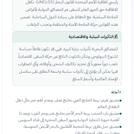
رئيسي اتفاقية الأمم المتحدة لقانون البحار (UNCLOS). تكفل
الاتفاقية حق المرور العابر للسفن عبر المضائق الدولية لأغراض
الملاحة السلمية، مع الحفاظ على سيادة الدول الساحلية. تضمن
هذه القوانين حركة الملاحة الآمنة والمنظمة وتجنب النزاعات.
💰
التأثيرات البيئية والاقتصادية
للمضائق البحرية تأثيرات بيئية كبيرة، فهي قد تكون نقاطاً حساسة
للتنوع البيولوجي وتتأثر بالتلوث الناتج عن حركة السفن. اقتصادياً،
تلعب دوراً محورياً في تحديد تكاليف الشحن وأوقاته، وأي اضطراب
فيها يمكن أن يؤدي إلى تأثيرات سلبية واسعة النطاق على سلاسل
الإمداد العالمية وأسعار السلع.
✦
أمثلة
مضيق هرمز: يربط الخليج العربي بخليج عمان، ويعتبر أهم ممر مائي لنقل
◆
النفط في العالم.
مضيق باب المندب: يربط البحر الأحمر بخليج عدن وبحر العرب، ويعد ذا
◆
أهمية حيوية للتجارة الدولية ومرور السفن المتجهة إلى قناة السويس.
مضيق جبل طارق: يربط المحيط الأطلسي بالبحر الأبيض المتوسط،
◆
ويفصل بين قارتي أوروبا وأفريقيا.