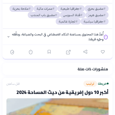
مضيق بحري
جغرافيا طبيعية
ممرات مائية
ملاحة بحرية
مضيق هرمز
قناة السويس
مضيق باب المندب
جغرافيا سياسية
تجارة عالمية
أُعدّ هذا المحتوى بمساعدة الذكاء الاصطناعي في البحث والصياغة، ودقّقه
وحرّره فريقنا.
منشورات ذات صلة
فلسفتنا المعرفية
·
سياسة الذكاء الاصطناعي
خريطة
ترتيب
قبل ساعتين
›
أكبر 10 دول إفريقية من حيث المساحة 2024