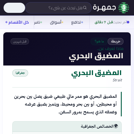
هل تبحث عن شيء؟
تدافع
أسواق
ناس
روح
كل الأقسام
شيفر
آخر تحديث
قبل 7 دقائق
خريطة
ما هو؟
قبل شهرين
ماذا تعرف عن..
المضيق البحري
المضيق البحري
جغرافيا
Strait
المضيق البحري هو ممر مائي طبيعي ضيق يصل بين بحرين
أو محيطين، أو بين بحر ومحيط، ويتميز بضيق عرضه
وعمقه الذي يسمح بمرور السفن.
🌍
الخصائص الجغرافية