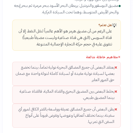
مضيق البوسفور والدردنيل: يربطان البحر الأسود ببحر مرمرة ثم ببحر إيجه
◆
والبحر الأبيض المتوسط، وهما تحت السيادة التركية.
💡
هل تعلم؟
على الرغم من أن مضيق هرمز هو الأهم عالمياً لنقل النفط، إلا أن
قناة السويس (التي هي قناة صناعية وليست مضيقاً طبيعياً)
تتفوق عليه في حجم حركة التجارة الإجمالية المتنوعة.
✕
مفاهيم خاطئة شائعة
يعتقد البعض أن جميع المضائق البحرية دولية تماماً، بينما تخضع
✕
بعضها لسيادة دولية مقيدة أو لسيادة كاملة لدولة واحدة مع ضمان
حق المرور العابر.
يخلط البعض بين المضيق البحري والقناة المائية، فالقناة صناعية
✕
بينما المضيق طبيعي.
يظن البعض أن جميع المضائق عميقة وواسعة بالقدر الكافي لمرور أي
✕
سفينة، بينما تختلف أعماقها وعروضها وتفرض قيوداً على أنواع
السفن التي تمر بها.