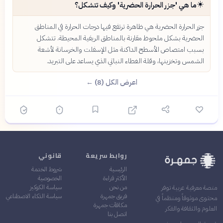
☀️
ما هي 'جزر الحرارة الحضرية' وكيف تتشكل؟
جزر الحرارة الحضرية هي ظاهرة ترتفع فيها درجات الحرارة في المناطق
الحضرية بشكل ملحوظ مقارنة بالمناطق الريفية المحيطة. تتشكل
بسبب امتصاص الأسطح الداكنة مثل الإسفلت والخرسانة لأشعة
الشمس وتخزينها، وقلة الغطاء النباتي الذي يساعد على التبريد.
اعرض الكل (8) ←
روابط سريعة
قانوني
الرئيسية
شروط الخدمة
الأكثر قراءة
الخصوصية
من نحن
سياسة الكوكيز
منصة معرفية عربية توفر
فريق جمهرة
سياسة الذكاء الاصطناعي
محتوى موثوقاً ومنظماً في
مكافآت جمهرة
العلوم والثقافة والفكر
اتصل بنا