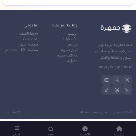
روابط سريعة
قانوني
الرئيسية
شروط الخدمة
الأكثر قراءة
الخصوصية
من نحن
سياسة الكوكيز
منصة معرفية عربية توفر
فريق جمهرة
سياسة الذكاء الاصطناعي
محتوى موثوقاً ومنظماً في
مكافآت جمهرة
العلوم والثقافة والفكر
اتصل بنا
قيمة المرء ما يعرفه
©
2026
جمهرة — جميع الحقوق محفوظة
مُحدَّث يوميًا
الرئيسية
الأحدث
بحث
أقسام