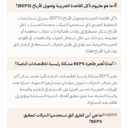
💰
ما هو مفهوم تآكل القاعدة الضريبية وتحويل الأرباح (BEPS)؟
تآكل القاعدة الضريبية وتحويل الأرباح (BEPS) يشير إلى استراتيجيات
التخطيط الضريبي التي تستخدمها الشركات متعددة الجنسيات لنقل
الأرباح بشكل مصطنع إلى ولايات قضائية ذات ضرائب منخفضة أو
معدومة. يتم ذلك من خلال استغلال الثغرات والتناقضات في القواعد
الضريبية الدولية، مما يؤدي إلى تقليل الضرائب المستحقة في البلدان التي
تولد فيها الأرباح فعليًا.
📉
لماذا تُعتبر ظاهرة BEPS مشكلة رئيسية للاقتصادات النامية؟
تعتبر BEPS مشكلة رئيسية للاقتصادات النامية لأنها تعتمد بشكل أكبر
على ضرائب الشركات لتمويل ميزانياتها ومشاريعها التنموية. خسارة هذه
الإيرادات الضريبية تحد من قدرتها على الاستثمار في التعليم والصحة
والبنية التحتية، مما يعيق تحقيق أهداف التنمية المستدامة ويؤدي إلى
تفاقم عدم المساواة.
evasion
ما هي أبرز الطرق التي تستخدمها الشركات لتحقيق
BEPS؟