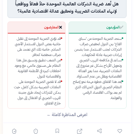
هل تُعد ضريبة الشركات العالمية الموحدة حلاً فعالاً وواقعياً
لإنهاء الملاذات الضريبية وتحقيق عدالة اقتصادية عالمية؟
❌
✅
المؤيدون
المعارضون
ستحد الضريبة الموحدة من 'سباق
قد تؤدي الضريبة الموحدة إلى تقليل
القاع' بين الدول لتخفيض ضرائب
جاذبية بعض الدول للاستثمار الأجنبي
الشركات لجذب الاستثمار، مما يضمن
المباشر، خاصة تلك التي تعتمد على
إيرادات ضريبية عادلة للحكومات.
ضرائب منخفضة كحافز.
تساعد في مكافحة التهرب الضريبي
من الصعب تطبيق وتنسيق مثل هذا
وتحويل الأرباح بشكل غير مشروع إلى
النظام على مستوى عالمي، مع وجود
الملاذات الضريبية، مما يعزز العدالة
اختلافات كبيرة في الأنظمة القانونية
الاقتصادية ويقلل من عدم المساواة.
والاقتصادية للدول.
يُعد هذا الاتفاق خطوة مهمة نحو إصلاح
قد لا تقضي الضريبة الموحدة على
النظام الضريبي الدولي المتهالك الذي
الملاذات الضريبية بشكل كامل، حيث
لم يعد يواكب الاقتصاد الرقمي
يمكن للشركات إيجاد طرق جديدة
والعولمة.
للتهرب الضريبي أو الانتقال إلى دول
خارج الاتفاق.
اعرض المناظرة كاملة ←