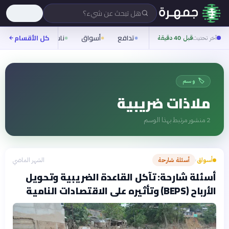
هل تبحث عن شيء؟
تدافع
أسواق
ناس
روح
كل الأقسام
شيف
آخر تحديث
قبل 40 دقيقة
🏷️ وسم
ملاذات ضريبية
2
منشور مرتبط بهذا الوسم
أسواق
أسئلة شارحة
الشهر الماضي
›
أسئلة شارحة: تآكل القاعدة الضريبية وتحويل
الأرباح (BEPS) وتأثيره على الاقتصادات النامية