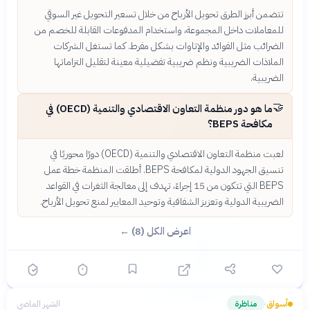
تتضمن أبرز الطرق تحويل الأرباح من خلال تسعير التحويل غير السوقي
للمعاملات داخل المجموعة، واستخدام المدفوعات القابلة للخصم من
الضرائب مثل الفوائد والإتاوات بشكل مفرط. كما تستغل الشركات
الملاذات الضريبية ونظم ضريبية تفضيلية معينة لتقليل التزاماتها
الضريبية.
🤝
ما هو دور منظمة التعاون الاقتصادي والتنمية (OECD) في
مكافحة BEPS؟
لعبت منظمة التعاون الاقتصادي والتنمية (OECD) دورًا محوريًا في
تنسيق الجهود الدولية لمكافحة BEPS. أطلقت المنظمة خطة عمل
BEPS التي تتكون من 15 إجراءً، تهدف إلى معالجة الثغرات في القواعد
الضريبية الدولية وتعزيز الشفافية وتوحيد المعايير لمنع تحويل الأرباح.
اعرض الكل (8) ←
أسواق
مناظرة
الشهر الماضي
›