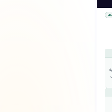
افيا
ية
ل