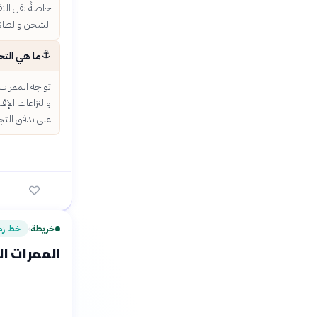
خاصةً نقل النف
الشحن والطاقة
⚓
ما هي التح
تواجه الممرات 
والنزاعات الإق
على تدفق التجا
خريطة
خط زم
›
الممرات ال