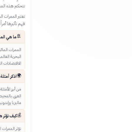
تتحكم هذه الممر
تعتبر الممرات ال
فهم تأثيرها أمراً 
🚢
ما هي المم
الممرات المائ
البحرية العالم
الاقتصادات الع
🌍
اذكر أمثلة
من أبرز الأمثل
العربي بالمحيط
ماليزيا وإندوني
💰
كيف تؤثر ه
تؤثر الممرات ا