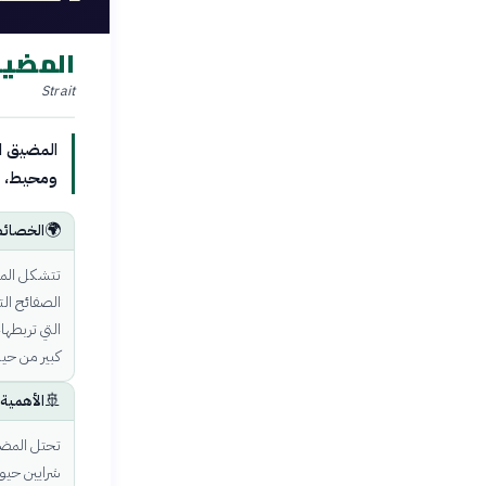
المضيق
Strait
المضيق ا
ومحيط، و
🌍
الخصائص
تتشكل المض
الصفائح الت
التي تربطها
كبير من حي
🚢
الأهمية 
تحتل المضا
شرايين حيوي