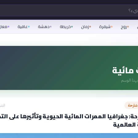
شيء؟
روح
شيفرة
زمان
خريطة
دهشة
عافية
معن
مائية
هذا الوسم
شارحة
الشه
ة: جغرافيا الممرات المائية الحيوية وتأثيرها على التج
العالمية