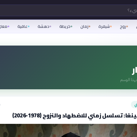
شيء؟
روح
شيفرة
زمان
خريطة
دهشة
عافية
معن
ر
هذا الوسم
ي
ق
غا: تسلسل زمني للاضطهاد والنزوح (1978-2026)