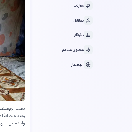
مقارنات
بروفايل
بالأرقام
محتوى متقدم
المِضمار
شعب الروهينغا، أ
وعنفًا متصاعدًا 
واحدة من أطول أ