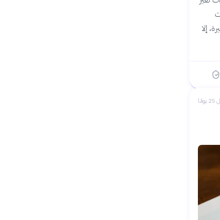
ث
ة، إلا
 يومًا