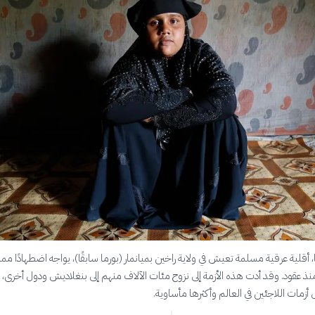
قلية عرقية مسلمة تعيش في ولاية راخين بميانمار (بورما سابقًا)، يواجه اضطهادًا ممن
منذ عقود. وقد أدت هذه الأزمة إلى نزوح مئات الآلاف منهم إلى بنغلاديش ودول أخرى، ف
زمات اللاجئين في العالم وأكثرها مأساوية.