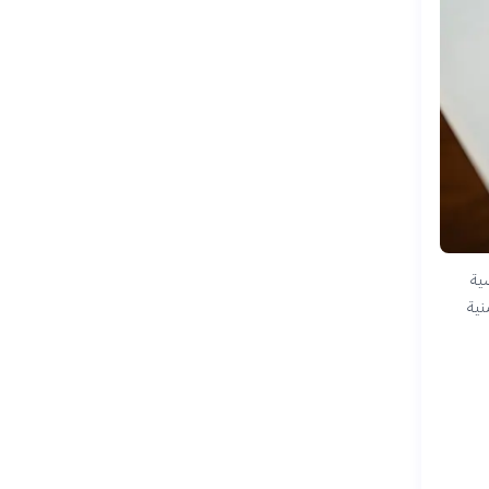
سية
نية