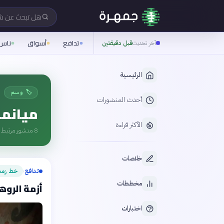
هل تبحث عن 
تدافع
أسواق
ناس
آخر تحديث
قبل دقيقتين
الرئيسية
🏷️ وسم
أحدث المنشورات
ميانما
الأكثر قراءة
8
منشور مرتبط ب
خلاصات
تدافع
خط زمن
›
مخططات
أزمة الروهين
اختبارات