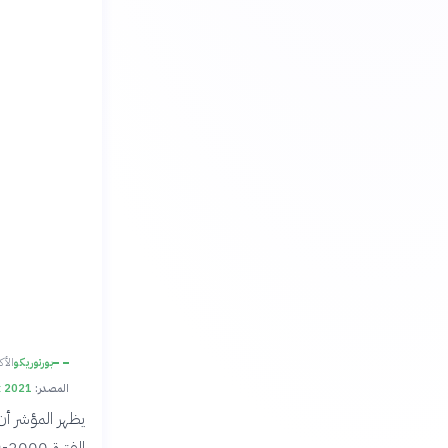
بورتوريكو
الأك
المصدر:
x 2021
يظهر المؤشر أن 