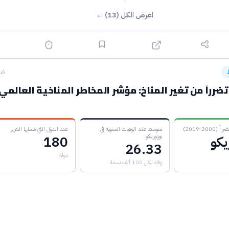
اعرض الكل (13) ←
قبل 21
 تضرراً من تغير المناخ: مؤشر المخاطر المناخية العالمي
2000-2019)
متوسط عدد الوفيات السنوية في
عدد الدول التي شملها التقرير
بورتوريكو
يكو
180
26.33
دولة
وفاة لكل 100 ألف نسمة