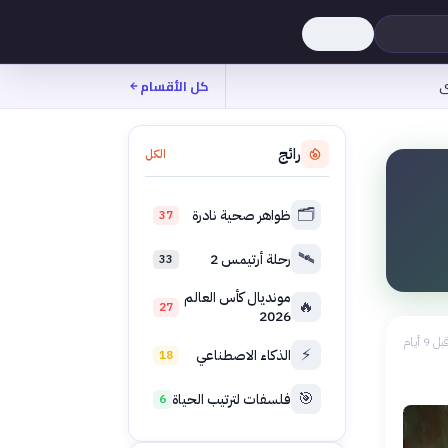
ى
كل الأقسام
رائج
الكل
🗂️
ظواهر صحية نادرة
37
🛰️
رحلة أرتيمس 2
33
مونديال كأس العالم
🔥
27
2026
بل 9 أيام
⚡
الذكاء الاصطناعي
18
🎯
فلسفات لترتيب الحياة
6