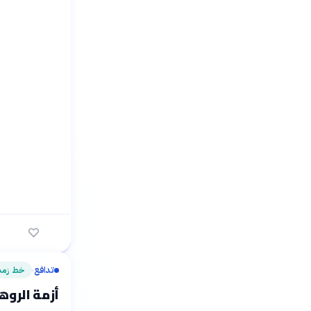
تدافع
خط زمن
›
أزمة الروهين