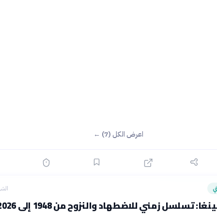
اعرض الكل (7) ←
ي
الشه
غا: تسلسل زمني للاضطهاد والنزوح من 1948 إلى 2026