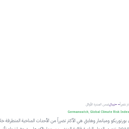
ثر تضرراً
نيبال
ضمن العشرة الأوائل
Germanwatch, Global Climate Risk Inde
بورتوريكو وميانمار وهايتي هي الأكثر تضرراً من الأحداث المناخية المتطرفة خل
الفترة 2000-2019. تتصدر الدول النامية قائمة المتضررين، مما يؤكد على ضعفها تجاه تأثي