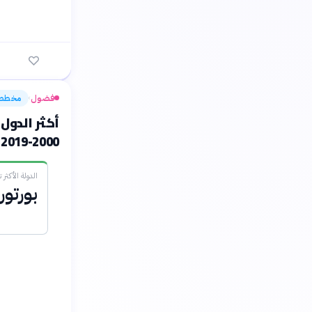
فضول
مخطط
›
أكثر الدول
2000-2019
الدولة الأكثر تضرراً (
بورتور