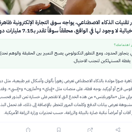
 تقنيات الذكاء الاصطناعي، يواجه سوق التجارة الإلكترونية ظاهرة
ة لا وجود لها في الواقع، محققاً سوقاً تقدر بـ7.15 مليارات دولار.
ر اهتمامك؟
ي يتجاوز الحدود، ومع التطور التكنولوجي يصبح التمييز بين الحقيقة والوهم تحديًا
يقظة المستهلكين لتجنب الاحتيال.
رة صورًا مولدة بالذكاء الاصطناعي تعرض زهوراً بألوان وأشكال غير طبيعية، مثل دوا
وس قزح أو أوركيد بوجه قطة، على منصات مثل «إيباي» و«أمازون» و«إتسي». وقد
اني مثل «مالويربايتس» من هذه الخدع التي لا تقتصر على خسارة ثمن البذور فحسب
مشبوهة تعرض بيانات الدفع وكلمات المرور للخطر. بالإضافة إلى ذلك، قد تحمل البذو
ات أو أمراضاً نباتية ضارة بالبيئة والزراعة، حسب تحذيرات وزارة الزراعة الأمريكية.