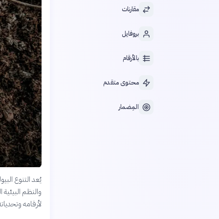
مقارنات
بروفايل
بالأرقام
محتوى متقدم
المِضمار
يُعد التنوع الب
والنظم البيئية 
لأرقامه وتحدياته