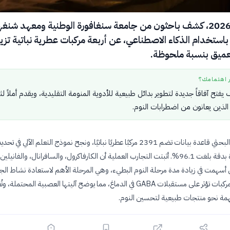
في 10 يوليو 2026، كشف باحثون من جامعة سنغافورة الوطنية ومعهد شنغ
 باستخدام الذكاء الاصطناعي، عن أربعة مركبات عطرية نباتية تز
لعميق بنسبة ملحوظة.
ر اهتمامك؟
يفتح آفاقاً جديدة لتطوير بدائل طبيعية للأدوية المنومة التقليدية، ويقدم أملاً ل
الذين يعانون من اضطرابات النوم.
استخدم الفريق البحثي قاعدة بيانات تضم 2391 مركبًا عطريًا نباتيًا، ونجح نموذج التعلم الآلي في تحدي
المركبات الواعدة بدقة بلغت 96.1%. أثبتت التجارب العملية أن الكارفاكرول، والسافرانال، والفانيلين
 أسهمت في زيادة مدة مرحلة النوم البطيء، وهي المرحلة الأهم لاستعادة نشاط ال
والدماغ. هذه المركبات تؤثر على مستقبلات GABA في الدماغ، مما يوضح آليتها العصبية المحتم
همة نحو منتجات طبيعية لتحسين النوم.