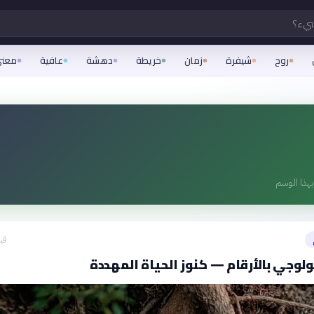
شيء؟
روح
شيفرة
زمان
خريطة
دهشة
عافية
معن
هذا الوسم
قبل 12
يولوجي بالأرقام — كنوز الحياة المهددة