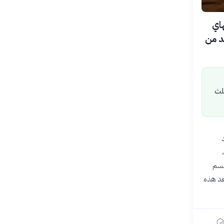
هاي
يد من
ثلث
د
،
جسم
لة، وتُعد هذه