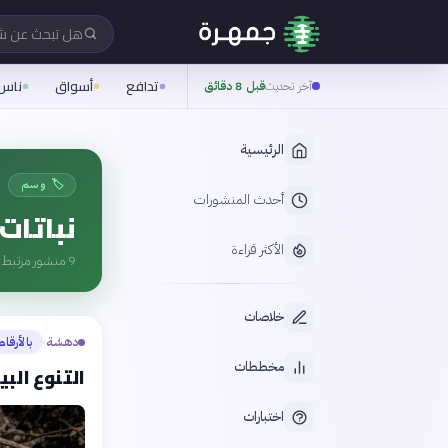
هل تبحث عن 
تدافع
أسواق
ناس
آخر تحديث
قبل 8 دقائق
الرئيسية
🏷️ وسم
أحدث المنشورات
نباتات
الأكثر قراءة
9
منشور مرتبط ب
خلاصات
دهشة
بالأرقام
›
مخططات
التنوع الب
اختبارات