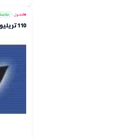
فضول
خلاصة
›
110 تريليون متر.. شبكة فطرية تُغطي الكوكب