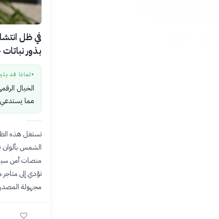
في ظل انتشار
بذور نباتات خيالي
لماذا قد يثي
●
الخيال الرقم
مما يستدعي 
تستغل هذه الظاه
الشمس بألوان ق
منصات أمن سيبر
تؤدي إلى متاجر 
مجهولة المصدر آف