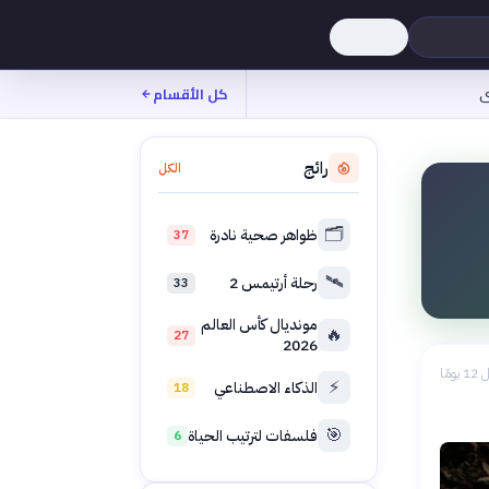
ى
كل الأقسام
رائج
الكل
🗂️
ظواهر صحية نادرة
37
🛰️
رحلة أرتيمس 2
33
مونديال كأس العالم
🔥
27
2026
 يومًا
⚡
الذكاء الاصطناعي
18
🎯
فلسفات لترتيب الحياة
6