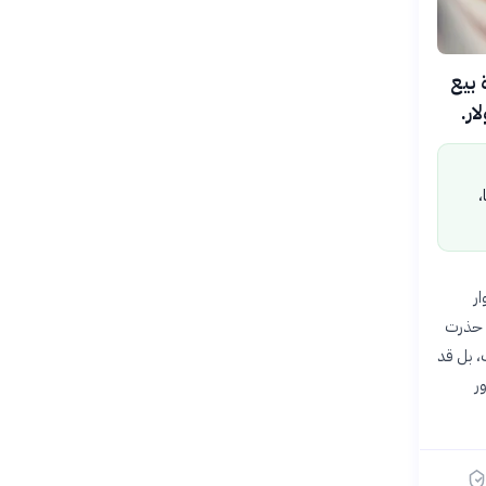
 بيع
،
ر
 حذرت
، بل قد
ر