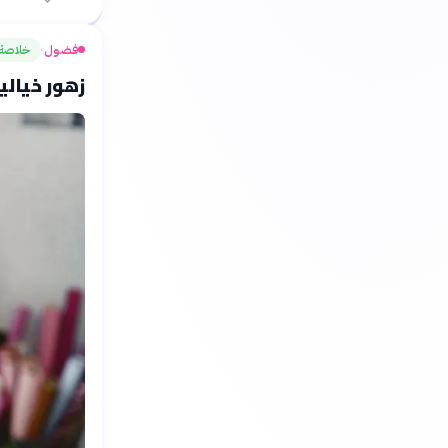
فضول
خلاصة
›
زهور خيالية