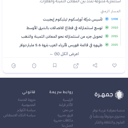
استثمارية متنوعة تمتد بين المعادن الثمينة والعقارات.
المسار الزمني
تأسيس شركة أوراسكوم تيليكوم إيجيبت
1998
توسع استثماراته في قطاع الاتصالات بالشرق الأوسط
2010
تحويل جزء من استثماراته نحو المعادن الثمينة والذهب
2015
ظهوره في قائمة فوربس لأثرياء العرب بثروة 5.6 مليار دولار
2025
اعرض الكل (5) ←
روابط سريعة
قانوني
الرئيسية
شروط الخدمة
الأكثر قراءة
الخصوصية
من نحن
سياسة الكوكيز
منصة معرفية عربية توفر
فريق جمهرة
سياسة الذكاء الاصطناعي
محتوى موثوقاً ومنظماً في
مكافآت جمهرة
العلوم والثقافة والفكر
اتصل بنا