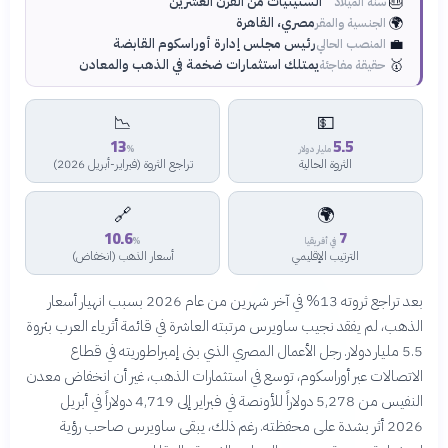
🎂
الستينيات من القرن العشرين
سنة الميلاد
🌍
مصري، القاهرة
الجنسية والمقر
💼
رئيس مجلس إدارة أوراسكوم القابضة
المنصب الحالي
🥇
يمتلك استثمارات ضخمة في الذهب والمعادن
حقيقة مفاجئة
📉
💵
13
5.5
مليار دولار
%
الثروة الحالية
تراجع الثروة (فبراير-أبريل 2026)
🔗
🌍
10.6
7
في أفريقيا
%
الترتيب الإقليمي
أسعار الذهب (انخفاض)
بعد تراجع ثروته 13% في آخر شهرين من عام 2026 بسبب انهيار أسعار
الذهب، لم يفقد نجيب ساويرس مرتبته العاشرة في قائمة أثرياء العرب بثروة
5.5 مليار دولار. رجل الأعمال المصري الذي بنى إمبراطوريته في قطاع
الاتصالات عبر أوراسكوم، توسع في استثمارات الذهب، غير أن انخفاض معدن
النفيس من 5,278 دولاراً للأونصة في فبراير إلى 4,719 دولاراً في أبريل
2026 أثر بشدة على محفظته. رغم ذلك، يبقى ساويرس صاحب رؤية