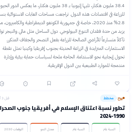
38.4 مليون هكتار، تليها إثيوبيا بـ 38 مليون هكتار، ما يعكس الدور الحيوي
زراعة في اقتصادات هذه الدول. تراجعت مساحات الغابات الاستوائية بنسبة
2.8% منذ 2020، خاصة في جمهورية الكونغو الديمقراطية والكاميرون، مما
يد من حدة فقدان التنوع البيولوجي. دول الساحل مثل مالي والنيجر تواجه
كلاً متسارعاً للأراضي الصالحة للزراعة بفعل التصحر والجفاف المتكرر.
استثمارات المتزايدة في الزراعة الحديثة بجنوب إفريقيا وكينيا تمثل نقطة
ول إيجابية نحو الاستدامة. الحاجة ملحة لسياسات حماية بيئية وإدارة
دمجة للموارد الطبيعية بين الدول الإفريقية.
وح
مخطط
قبل 3 أشهر
›
ور نسبة اعتناق الإسلام في أفريقيا جنوب الصحراء:
1990-2
النسبة عام
النسبة عام
معدل النمو
التوقعات 2030