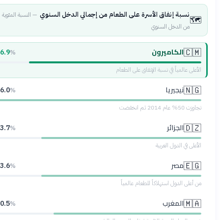
نسبة إنفاق الأسرة على الطعام من إجمالي الدخل السنوي
—
النسبة المئوية
🗺️
من الدخل السنوي
الكاميرون
🇨🇲
46.9
%
الأعلى عالمياً في نسبة الإنفاق على الطعام
نيجيريا
🇳🇬
56.0
%
تجاوزت 50% عام 2014 ثم انخفضت
الجزائر
🇩🇿
43.7
%
الأعلى في الدول العربية
مصر
🇪🇬
43.6
%
من أعلى الدول استهلاكاً للطعام عالمياً
المغرب
🇲🇦
40.5
%