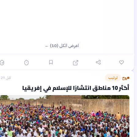
اعرض الكل (10) ←
وح
ترتيب
قبل 29 يومًا
›
اطق انتشارًا للإسلام في إفريقيا