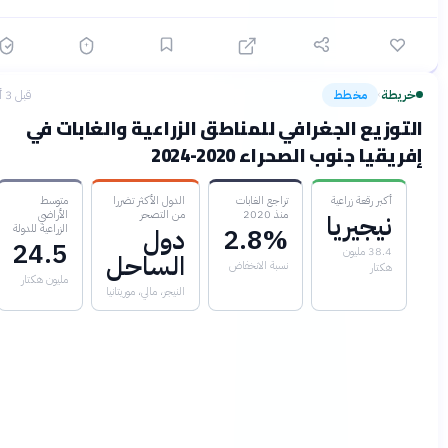
ريطة
مخطط
قبل 3 أشهر
›
توزيع الجغرافي للمناطق الزراعية والغابات في
ريقيا جنوب الصحراء 2020-2024
أكبر رقعة زراعية
تراجع الغابات
الدول الأكثر تضررا
متوسط
منذ 2020
من التصحر
الأراضي
نيجيريا
الزراعية للدولة
2.8%
دول
24.5
38.4 مليون
الساحل
نسبة الانخفاض
هكتار
مليون هكتار
النيجر، مالي، موريتانيا