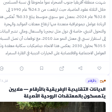
دت منطقة أفريقيا جنوب الصحراء نمواً ملحوظاً في نسبة المسلمين
خلال الثلاثة عقود الماضية، حيث ارتفعت من 24.3% عام 1990 إلى
32.8% عام 2024، بمعدل نمو سنوي متوسط يبلغ 0.33%. تُعكس هذه
زيادة عوامل ديموغرافية متعددة منها ارتفاع معدلات المواليد والهجرة
لتحول الديني، خاصة في دول مثل نيجيريا والسنغال ومالي. تشير البيانات
إلى استقرار نسبي في معدل النمو منذ 2010، مع توقعات أن تصل النسبة إلى
35.5% بحلول 2030. يعكس هذا الاتجاه ديناميكيات سكانية معقدة وتأثير
عوامل الاجتماعية والاقتصادية على الخيارات الدينية في القارة السمراء.
وح
بالأرقام
قبل 3 أشهر
›
ديانات التقليدية الإفريقية بالأرقام — ملايين
تمسكون بالمعتقدات الروحية الأصيلة