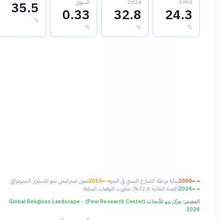
1990
2024
السنوي
35.5
0.33
32.8
24.3
%
%
%
%
2000
بداية مرحلة التسارع النسبي في النمو
2010
تحول استراتيجي نحو الاستقرار الديموغرافي
2024
القيمة الحالية 32.8%، تجاوزت التوقعات السابقة
المصدر:
مركز بيو للأبحاث (Pew Research Center) - Global Religious Landscape
2024