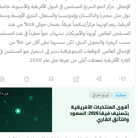
إجمالي. يتركز النمو السريع للمسلمين في الدول الأفريقية والآسيوية، خاصة في
ل مثل نيجيريا والباكستان وإندونيسيا والسنغال. الشرق الأوسط وشمال
أفريقيا، رغم كونهما مركزاً إسلامياً عريقاً، يضمان حوالي 18% من عدد
مسلمين العالمي. أوروبا والأمريكتان تشهدان نمواً مطرداً في عدد المسلمين
بسبب الهجرة والتحويل الديني، لكن نسبتهما تبقى أقل من 6% من
إجمالي العالمي. التوقعات الديموغرافية تشير إلى استمرار نمو المسلمين في
قارة الأفريقية بمعدلات أعلى من غيرها حتى عام 2050.
1
قبل 4 أشهر
توزيع جغرافي
حماسة
قوى المنتخبات الأفريقية
بتصنيف فيفا 2026: الصعود
التألق القاري