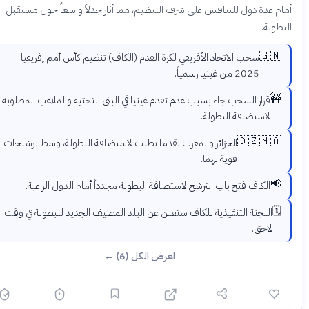
ام عدة دول للتنافس على شرف التنظيم، مما أثار جدلاً واسعاً حول مستقبل
بطولة.
🇬🇳
سحب الاتحاد الأفريقي لكرة القدم (الكاف) تنظيم كأس أمم إفريقيا
2025 من غينيا رسمياً.
🚧
قرار السحب جاء بسبب عدم تقدم غينيا في البنى التحتية والملاعب المطلوبة
لاستضافة البطولة.
🇩🇿🇲🇦
الجزائر والمغرب تقدما بطلب لاستضافة البطولة، وسط ترشيحات
قوية لهما.
📢
الكاف فتح باب الترشح لاستضافة البطولة مجدداً أمام الدول الراغبة.
🗓️
اللجنة التنفيذية للكاف ستعلن عن البلد المضيف الجديد للبطولة في وقت
لاحق.
اعرض الكل (6) ←