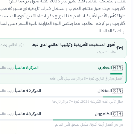
يعكس التصنيف العالمي لفيفا لشهر يناير 2026 نقطة تحول تاريخية للكرة
أفريقية، حيث حقق منتخبا المغرب والسنغال قفزات تاريخية غير مسبوقة عقب
ولة كأس الأمم الأفريقية. يقدم هذا التوزيع مقارنة شاملة بين أقوى المنتخبات
أفريقية ومراكزهم العالمية، مما يعكس القوة المتزايدة للقارة السمراء على الساحة
رياضية العالمية.
أقوى المنتخبات الأفريقية وترتيبها العالمي لدى فيفا
—
المركز العالمي وعدد
🗺️
نقاط التصنيف
المغرب
🇲🇦
المركز 8 عالمياً
ترتيب عالمي
أفضل مركز في التاريخ، قفزة +3 مراكز بعد نهائي كأس الأمم
السنغال
🇸🇳
المركز 12 عالمياً
ترتيب عالمي
بطل كأس الأمم الأفريقية 2026، قفزة +7 مراكز تاريخية
الكاميرون
🇨🇲
المركز 43 عالمياً
ترتيب عالمي
من بين أفضل أربعة أفارقة، متأهل لملحق كأس العالم