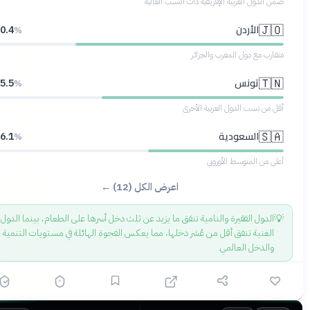
ضمن الدول العربية الإفريقية ذات النسب العالية
الأردن
🇯🇴
40.4
%
متقارب مع دول المغرب والجزائر
تونس
🇹🇳
35.5
%
أقل من نسب الدول العربية الأخرى
السعودية
🇸🇦
26.1
%
أعلى من المتوسط الأوروبي
اعرض الكل (12) ←
💡
الدول الفقيرة والنامية تنفق ما يزيد عن ثلث دخل أسرها على الطعام، بينما الدول
الغنية تنفق أقل من عُشر دخلها، مما يعكس الفجوة الهائلة في مستويات التنمية
والدخل العالمي.