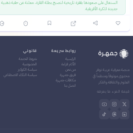
السنغال على صعودها بقفزة تاريخية لتصبح بطلة القارة، معلنة عن حقبة ذهبية
جديدة للكرة الأفريقية.
روابط سريعة
قانوني
الرئيسية
شروط الخدمة
الأكثر قراءة
الخصوصية
من نحن
سياسة الكوكيز
معرفية عربية توفر
فريق جمهرة
سياسة الذكاء الاصطناعي
 موثوقاً ومنظماً في
مكافآت جمهرة
م والثقافة والفكر
اتصل بنا
 المرء ما يعرفه