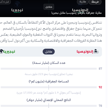
🌍
🏝️
مقارنة
خريطة
قبل 4 أشهر
مقابل
إندونيسيا
نيجيريا
ارنة جغرافية بالأرقام: إندونيسيا مقابل نيجيريا
نافس إندونيسيا ونيجيريا على مركز الدول الأكثر اكتظاظاً بالسكان في العالم، حيث
ميز كل منهما بتنوع جغرافي واقتصادي واضح. تبرز إندونيسيا بأرخبيلها الضخم
رواتها البحرية، بينما تتقدم نيجيريا في الثروات النفطية والموارد الطبيعية. يعكس
ا المقارنة الفروقات الجغرافية والاقتصادية والسكانية بين أكبر دول آسيا وأفريقيا.
🌍
🏝️
إندونيسيا
نيجيريا
مقابل
عدد السكان (مليار نسمة)
92
نيجيريا تتجاوز إندونيسيا بنحو 223 مليون نسمة
المساحة الجغرافية (مليون كم²)
68
إندونيسيا أكبر بحوالي 1.9 مليون كم² وتمتد عبر 17,000 جزيرة
الناتج المحلي الإجمالي (مليار دولار)
84