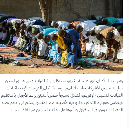
م انتشار الأديان الإبراهيمية الكبرى، تحتفظ إفريقيا بتراث روحي عميق الجذور
ارسه ملايين الأفارقة بجانب أديانهم الرسمية. تُظهر الدراسات الإحصائية أن
ديانات التقليدية الإفريقية تُشكل نسيجاً حضارياً متينغ يربط الأجيال بأسلافهم
عكس هويتهم الثقافية والروحية الأصيلة. هذا المنشور يستعرض حجم هذه
معتقدات وتوزيعها الجغرافي وتأثيرها على مئات الملايين عبر القارة السمراء.