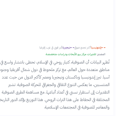
إندونيسيا
أكبر تجمع صوفي
نيجيريا
تأثير قوي في غرب إفريقيا
المصدر:
تقديرات مركز بيو للأبحاث ودراسات متخصصة
ظهر البيانات أن الصوفية، كتيار روحي في الإسلام، تحظى بانتشار واسع في
اطق متعددة حول العالم، مع تركز ملحوظ في دول شمال أفريقيا وجنوب
يا. تبرز إندونيسيا وباكستان ونيجيريا ومصر كأكبر الدول من حيث عدد
منتسبين، ما يعكس التنوع الثقافي والجغرافي للحركة الصوفية. تشير
تقديرات إلى استقرار نسبي في أعداد أتباعها، مع مساهمة الطرق الصوفية
مختلفة في الحفاظ على هذا التراث الروحي. هذا التوزيع يؤكد الدور التاريخي
لمعاصر للصوفية في المجتمعات الإسلامية.