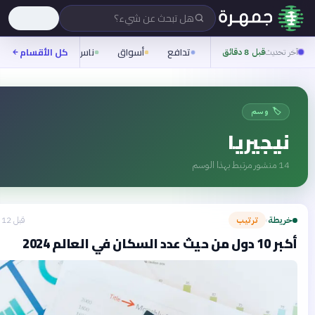
هل تبحث عن شيء؟
تدافع
أسواق
ناس
روح
كل الأقسام
شيفرة
ر تحديث
قبل 8 دقائق
🏷️ وسم
نيجيريا
14
منشور مرتبط بهذا الوسم
ريطة
ترتيب
قبل 12 يومًا
›
 من حيث عدد السكان في العالم 2024