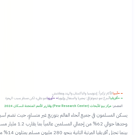
آسيا
الأكثر تركيزاً: إندونيسيا والباكستان والهند وبنغلاديش
أفريقيا
أسرع نمو ديموغرافي: نيجيريا والسنغال وإثيوبيا
أوروبا
نمو بطيء لكن مستقر بسبب الهجرة
المصدر:
مركز بيو للأبحاث (Pew Research Center) وتقارير الأمم المتحدة للسكان 2024
كن المسلمون في جميع أنحاء العالم بتوزيع غير متساوٍ، حيث تضم آسيا
وحدها حوالي 62% من إجمالي المسلمين عالمياً بما يقارب 1.2 مليار مسلم،
بينما تحتل أفريقيا المرتبة الثانية بنحو 280 مليون مسلم يمثلون 14% من