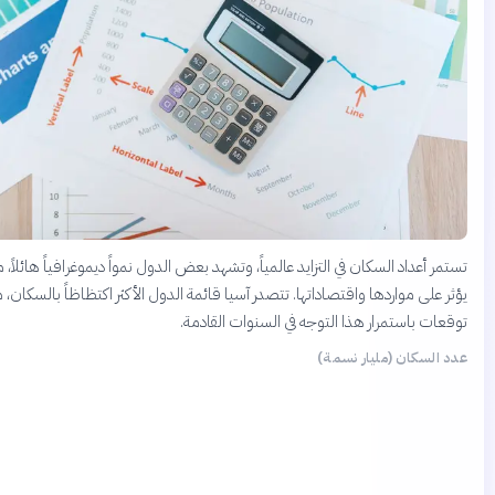
تمر أعداد السكان في التزايد عالمياً، وتشهد بعض الدول نمواً ديموغرافياً هائلاً، مما
ثر على مواردها واقتصاداتها. تتصدر آسيا قائمة الدول الأكثر اكتظاظاً بالسكان، مع
قعات باستمرار هذا التوجه في السنوات القادمة.
د السكان (مليار نسمة)