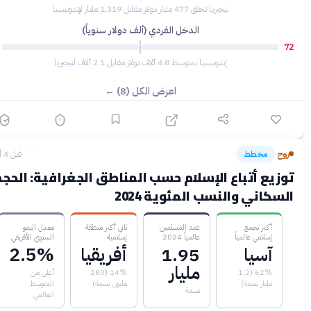
نيجيريا تحقق 477 مليار دولار مقابل 1,319 مليار لإندونيسيا
الدخل الفردي (ألف دولار سنوياً)
55
إندونيسيا بمتوسط 4.8 آلاف دولار مقابل 2.1 آلاف لنيجيريا
اعرض الكل (8) ←
وح
مخطط
قبل 4 أشهر
›
وزيع أتباع الإسلام حسب المناطق الجغرافية: الحجم
سكاني والنسب المئوية 2024
أكبر تجمع
عدد المسلمين
ثاني أكبر منطقة
معدل النمو
إسلامي عالمياً
عالمياً 2024
إسلامية
السنوي الأفريقي
آسيا
1.95
أفريقيا
2.5%
مليار
62% (1.2
14% (280
أعلى من
مليار نسمة)
مليون نسمة)
المتوسط
نسمة
العالمي