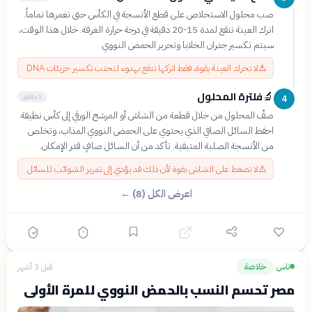
صب محلول الاستخلاص على قطع الأنسجة في الكأس حتى تغمرها تماماً.
اترك العينة تنقع لمدة 15-20 دقيقة في درجة حرارة الغرفة. خلال هذا الوقت،
سيتم تكسير جدران الخلايا وتحرير الحمض النووي.
⚠️
لا تحرك العينة بقوة، فقط اتركها تنقع بهدوء لتجنب تكسير جزيئات DNA
فلترة المحلول
🔬
5 دقائق
4
صفّ المحلول من خلال قطعة من الشاش أو المرشح الورقي إلى كأس نظيفة.
احفظ السائل الصافي الذي يحتوي على الحمض النووي المذاب، وتخلص
من الأنسجة الصلبة المتبقية. تأكد من أن السائل صافٍ قدر الإمكان.
⚠️
لا تضغط على الشاش بقوة لأن ذلك قد يؤدي إلى تمرير الشوائب للسائل
اعرض الكل (8) ←
ناس
خلاصة
قبل 3 أشهر
›
مصر تحسم النسب بالحمض النووي للمرة الأولى