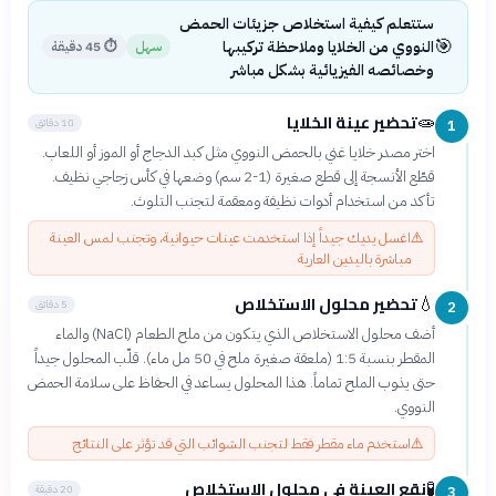
ستتعلم كيفية استخلاص جزيئات الحمض
🎯
النووي من الخلايا وملاحظة تركيبها
سهل
⏱
45 دقيقة
وخصائصه الفيزيائية بشكل مباشر
تحضير عينة الخلايا
🧫
10 دقائق
1
اختر مصدر خلايا غني بالحمض النووي مثل كبد الدجاج أو الموز أو اللعاب.
قطّع الأنسجة إلى قطع صغيرة (1-2 سم) وضعها في كأس زجاجي نظيف.
تأكد من استخدام أدوات نظيفة ومعقمة لتجنب التلوث.
⚠️
اغسل يديك جيداً إذا استخدمت عينات حيوانية، وتجنب لمس العينة
مباشرة باليدين العارية
تحضير محلول الاستخلاص
💧
5 دقائق
2
أضف محلول الاستخلاص الذي يتكون من ملح الطعام (NaCl) والماء
المقطر بنسبة 1:5 (ملعقة صغيرة ملح في 50 مل ماء). قلّب المحلول جيداً
حتى يذوب الملح تماماً. هذا المحلول يساعد في الحفاظ على سلامة الحمض
النووي.
⚠️
استخدم ماء مقطر فقط لتجنب الشوائب التي قد تؤثر على النتائج
نقع العينة في محلول الاستخلاص
🧪
20 دقيقة
3