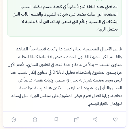
قد تعني هذه النقلة تحولاً جذرياً في كيفية حسم قضايا النسب
المعقدة، التي ظلت تعتمد على شهادة الشهود والقسم. للأب الذي
يشكك في النسب، وللأم التي تسعى لإثباته، الآن أداة علمية لا
تحتمل الريبة.
قانون الأحوال الشخصية الحالي اعتمد على آليات قديمة جداً: الشاهد
والقسم. لكن مشروع القانون الجديد خصص 16 مادة كاملة لتنظيم
دعاوى النسب — بدلاً من مادة واحدة فقط في القانون الساري. الأهم: لأول
مرة يسمح المشروع باستخدام تحليل الـ DNA في دعاوى إنكار النسب. هذا
ليس مجرد تحديث تقني: إنه تحول في منطق الإثبات نفسه. عوضاً عن
الجدل والتأويل والشهود المتنازعين، ستكون هناك إجابة بيولوجية
قطعية. وزارة العدل تعتزم عرض المشروع على مجلس الوزراء قبل إرساله
للبرلمان للإقرار الرسمي.