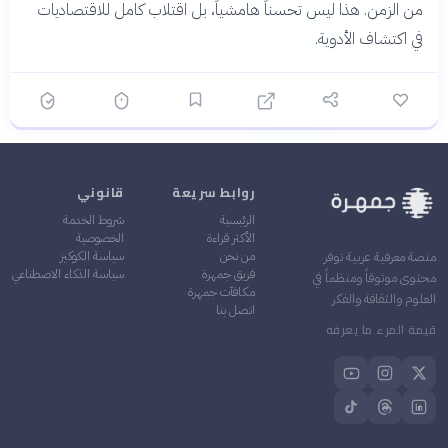
من الزمن. هذا ليس تحسناً هامشياً، بل اقتلاب كامل للاقتصاديات
في اكتشاف الأدوية.
روابط سريعة
قانوني
الرئيسية
شروط الخدمة
الأكثر قراءة
الخصوصية
من نحن
سياسة الكوكيز
منصة معرفية عربية توفر
فريق جمهرة
سياسة الذكاء الاصطناعي
محتوى موثوقاً ومنظماً في
مكافآت جمهرة
العلوم والثقافة والفكر
اتصل بنا
قيمة المرء ما يعرفه