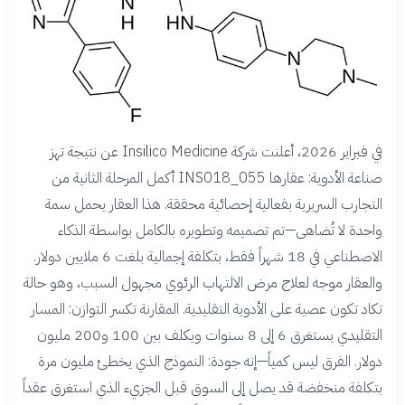
في فبراير 2026، أعلنت شركة Insilico Medicine عن نتيجة تهز
صناعة الأدوية: عقارها INS018_055 أكمل المرحلة الثانية من
التجارب السريرية بفعالية إحصائية محققة. هذا العقار يحمل سمة
واحدة لا تُضاهى—تم تصميمه وتطويره بالكامل بواسطة الذكاء
الاصطناعي في 18 شهراً فقط، بتكلفة إجمالية بلغت 6 ملايين دولار.
والعقار موجه لعلاج مرض الالتهاب الرئوي مجهول السبب، وهو حالة
تكاد تكون عصية على الأدوية التقليدية. المقارنة تكسر التوازن: المسار
التقليدي يستغرق 6 إلى 8 سنوات ويكلف بين 100 و200 مليون
دولار. الفرق ليس كمياً—إنه جودة: النموذج الذي يخطئ مليون مرة
بتكلفة منخفضة قد يصل إلى السوق قبل الجزيء الذي استغرق عقداً