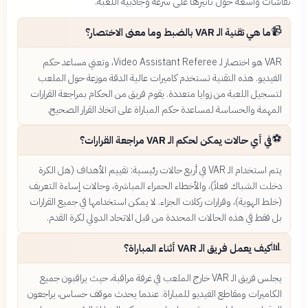
نقاشات واسعة حول تأثيرها على سرعة وجاذبية اللعبة.
📹
ما هي تقنية الـ VAR بالضبط وما معنى الاختصار؟
VAR هو اختصار لـ Video Assistant Referee، وتعني مساعد حكم
الفيديو. هذه التقنية تستخدم كاميرات عالية الدقة موزعة حول الملعب
لتسجيل اللعبة من زوايا متعددة. يقوم فريق من الحكام بمراجعة القرارات
المهمة والحساسة لمساعدة حكم المباراة على اتخاذ القرار الصحيح.
⚽
في أي حالات يمكن لحكم الـ VAR مراجعة القرارات؟
يتم استخدام الـ VAR في أربع حالات رئيسية: تقييم الأهداف (هل الكرة
دخلت الشباك فعلاً)، والأخطاء الحمراء المباشرة، وحالات إساءة التعريف
(خلط الهوية)، وقرارات ركلات الجزاء. لا يمكن استخدامها في جميع القرارات
بل فقط في هذه الحالات المحددة من قبل الاتحاد الدولي لكرة القدم.
📊
كيف يعمل فريق الـ VAR أثناء المباراة؟
يجلس فريق الـ VAR خارج الملعب في غرفة مراقبة، حيث يراقبون جميع
الكاميرات ومقاطع الفيديو للمباراة. عندما يحدث موقف حساس، يراجعون