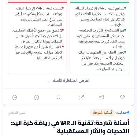
تساهم تقنية الـ VAR في ضمان العدالة
تتسبب تقنية الـ VAR في إهدار الوقت
وتقليل الأخطاء التحكيمية الفادحة التي
وتوقف اللعب بشكل متكرر، مما يؤثر
قد تؤثر على نتائج المباريات ومسار
على إيقاع المباراة ويقلل من متعة
البطولات.
المشاهدة.
تعزز الشفافية في القرارات التحكيمية،
لا تقضي على جميع الأخطاء التحكيمية،
حيث يمكن للمشجعين واللاعبين فهم
بل قد تخلق جدلاً جديداً حول تفسير
سبب اتخاذ قرارات معينة بعد مراجعة
اللقطات وزوايا الكاميرا المتاحة.
اللقطات.
تفقد الرياضة جزءاً من عفويتها وسرعة
تحمي الحكام من الضغوطات الهائلة
اتخاذ القرارات البشرية، والتي تُعد جزءاً
وتوفر لهم أداة للمراجعة الدقيقة في
أصيلاً من متعة اللعبة.
اللحظات الحاسمة، مما يقلل من
الجدل بعد المباريات.
اعرض المناظرة كاملة ←
حماسة
أسئلة شارحة
الشهر الماضي
›
أسئلة شارحة: تقنية الـ VAR في رياضة كرة اليد:
التحديات والآثار المستقبلية