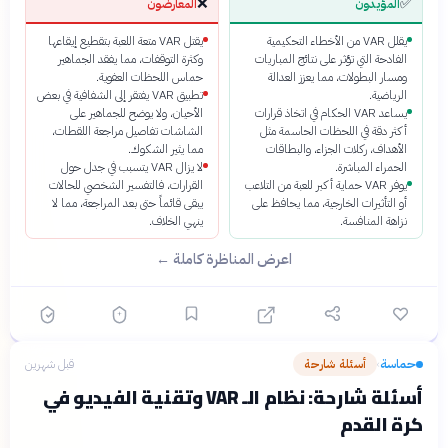
❌
✅
المؤيدون
المعارضون
يقلل VAR من الأخطاء التحكيمية
يقتل VAR متعة اللعبة بتقطيع إيقاعها
الفادحة التي تؤثر على نتائج المباريات
وكثرة التوقفات، مما يفقد الجماهير
ومسار البطولات، مما يعزز العدالة
حماس اللحظات العفوية.
الرياضية.
تطبيق VAR يفتقر إلى الشفافية في بعض
يساعد VAR الحكام في اتخاذ قرارات
الأحيان، ولا يوضح للجماهير على
أكثر دقة في اللحظات الحاسمة مثل
الشاشات تفاصيل مراجعة اللقطات،
الأهداف، ركلات الجزاء، والبطاقات
مما يثير الشكوك.
الحمراء المباشرة.
لا يزال VAR يتسبب في جدل حول
يوفر VAR حماية أكبر للعبة من التلاعب
القرارات، فالتفسير الشخصي للحالات
أو التأثيرات الخارجية، مما يحافظ على
يبقى قائماً حتى بعد المراجعة، مما لا
نزاهة المنافسة.
ينهي الخلاف.
اعرض المناظرة كاملة ←
حماسة
أسئلة شارحة
قبل شهرين
›
أسئلة شارحة: نظام الـ VAR وتقنية الفيديو في
كرة القدم