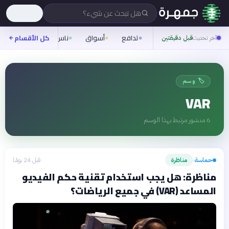
هل تبحث عن شيء؟
تدافع
أسواق
ناس
روح
كل الأقسام
شيفر
آخر تحديث
قبل دقيقتين
🏷️ وسم
VAR
6
منشور مرتبط بهذا الوسم
حماسة
مناظرة
قبل 24 يومًا
›
مناظرة: هل يجب استخدام تقنية حكم الفيديو
المساعد (VAR) في جميع الرياضات؟