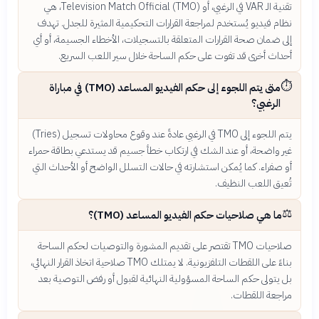
تقنية الـ VAR في الرغبي، أو Television Match Official (TMO)، هي
نظام فيديو يُستخدم لمراجعة القرارات التحكيمية المثيرة للجدل. تهدف
إلى ضمان صحة القرارات المتعلقة بالتسجيلات، الأخطاء الجسيمة، أو أي
أحداث أخرى قد تفوت على حكم الساحة خلال سير اللعب السريع.
⏱️
متى يتم اللجوء إلى حكم الفيديو المساعد (TMO) في مباراة
الرغبي؟
يتم اللجوء إلى TMO في الرغبي عادةً عند وقوع محاولات تسجيل (Tries)
غير واضحة، أو عند الشك في ارتكاب خطأ جسيم قد يستدعي بطاقة حمراء
أو صفراء. كما يُمكن استشارته في حالات التسلل الواضح أو الأحداث التي
تُعيق اللعب النظيف.
⚖️
ما هي صلاحيات حكم الفيديو المساعد (TMO)؟
صلاحيات TMO تقتصر على تقديم المشورة والتوصيات لحكم الساحة
بناءً على اللقطات التلفزيونية. لا يمتلك TMO صلاحية اتخاذ القرار النهائي،
بل يتولى حكم الساحة المسؤولية النهائية لقبول أو رفض التوصية بعد
مراجعة اللقطات.