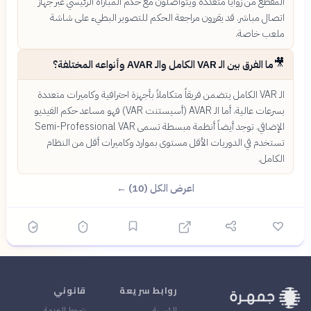
المقطع من زوايا متعددة ويتواصلون مع حكم المباراة الرئيسي عبر جهاز
اتصال مباشر. قد يقررون مراجعة الحكم للتصوير البطيء على شاشة
ملعب خاصة.
🎥
ما الفرق بين الـ VAR الكامل والـ AVAR وأنواعه المختلفة؟
الـ VAR الكامل يتضمن فريقاً متكاملاً بأجهزة احترافية وكاميرات متعددة
بسرعات عالية. أما الـ AVAR (أسيستنت VAR) فهو مساعد حكم الفيديو
الإضافي. توجد أيضاً أنظمة مبسطة تسمى Semi-Professional VAR
تستخدم في الدوريات الأقل مستوى بموارد وكاميرات أقل من النظام
الكامل.
اعرض الكل (10) ←
روابط سريعة
قانوني
الرئيسية
شروط الخدمة