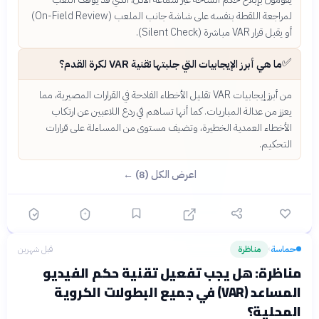
لمراجعة اللقطة بنفسه على شاشة جانب الملعب (On-Field Review)
أو يقبل قرار VAR مباشرة (Silent Check).
✅
ما هي أبرز الإيجابيات التي جلبتها تقنية VAR لكرة القدم؟
من أبرز إيجابيات VAR تقليل الأخطاء الفادحة في القرارات المصيرية، مما
يعزز من عدالة المباريات. كما أنها تساهم في ردع اللاعبين عن ارتكاب
الأخطاء العمدية الخطيرة، وتضيف مستوى من المساءلة على قرارات
التحكيم.
اعرض الكل (8) ←
حماسة
مناظرة
قبل شهرين
›
مناظرة: هل يجب تفعيل تقنية حكم الفيديو
المساعد (VAR) في جميع البطولات الكروية
المحلية؟