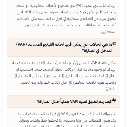
الهدف الأساسي لتقنية VAR هو تصحيح الأخطاء التحكيمية الواضحة
والخطيرة التي يمكن أن تؤثر على نتيجة المباراة. تسعى هذه التقنية إلى
تحقيق مزيد من العدالة والشفافية في القرارات الحاسمة مثل الأهداف،
ركلات الجزاء، البطاقات الحمراء المباشرة، وتحديد هوية اللاعبين
المخطئين.
⚽
ما هي الحالات التي يمكن فيها لحكم الفيديو المساعد (VAR)
التدخل في المباراة؟
يمكن لتقنية VAR التدخل في أربع حالات رئيسية: الأهداف (لتحديد صحة
الهدف أو وجود مخالفة قبله)، ركلات الجزاء (لتحديد صحة احتسابها أو
إلغائها)، البطاقات الحمراء المباشرة (لتقييم مدى استحقاق اللاعب لها)،
وتحديد هوية اللاعب المخطئ (في حال ارتكاب خطأ ولم يتم تحديد
الفاعل).
🎥
كيف يتم تطبيق تقنية VAR عملياً خلال المباراة؟
تتم مراقبة المباراة بواسطة فريق VAR في غرفة تحكم مخصصة، حيث
يشاهدون اللقطات من زوايا متعددة. إذا لاحظوا خطأً واضحاً ومؤثراً،
يقومون بإبلاغ حكم الساحة عبر سماعة الأذن، الذي قد يوقف اللعب