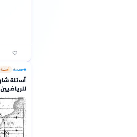
حماسة
أسئلة
›
أسئلة شارح
للرياضيين