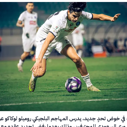
 في خوض تحدٍ جديد، يدرس المهاجم البلجيكي روميلو لوكاكو عر
دوري السعودي للمحترفين، وذلك بعدما رفض تجديد عقده مع ن