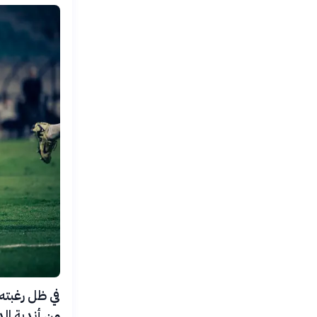
في ظل رغبته
من أندية ال