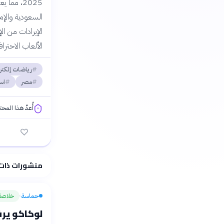
2025، مم
السعودية والإم
الإيرادات من ا
الألعاب الاحتراف
رياضات إلكتر
مصر
اس
أُعدّ هذا المح
فلسفتنا المعرفية
منشورات ذات
حماسة
خلاصة
›
لوكاكو ير