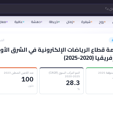
شيء؟
روح
شيفرة
زمان
خريطة
دهشة
عافية
معن
الشه
ة قطاع الرياضات الإلكترونية في الشرق الأ
 (2020-2025)
قعة 2025
النمو المركب السنوي (CAGR)
عدد اللاعبين النشطين 2023
2020-2025
100
28.3
مليون
%