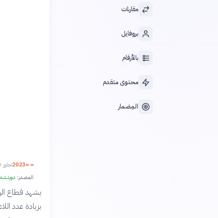
مقارنات
بروفايل
بالأرقام
محتوى متقدم
المِضمار
2023
تجاوز 650 مليون دولار
المصدر:
دويتشه ف
يشهد قطاع الري
بزيادة عدد اللا