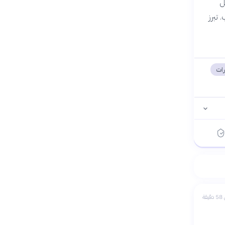
ل
 تبرز
رات
يقة