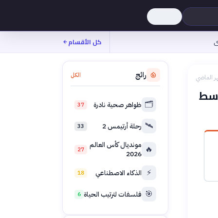
ى
كل الأقسام
رائج
الكل
ر الماضي
وسط
🗂️
ظواهر صحية نادرة
37
🛰️
رحلة أرتيمس 2
33
مونديال كأس العالم
🔥
27
2026
⚡
الذكاء الاصطناعي
18
🎯
فلسفات لترتيب الحياة
6