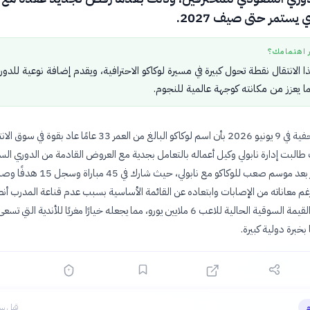
ي يستمر حتى صيف 2027.
ر اهتمامك؟
الانتقال نقطة تحول كبيرة في مسيرة لوكاكو الاحترافية، ويقدم إضافة نوعية للدور
 يعزز من مكانته كوجهة عالمية للنجوم.
أفادت تقارير صحفية في 9 يونيو 2026 بأن اسم لوكاكو البالغ من العمر 33 عامًا عاد بقو
البت إدارة نابولي وكيل أعماله بالتعامل بجدية مع العروض القادمة من الدوري ال
غم معاناته من الإصابات وابتعاده عن القائمة الأساسية بسبب عدم قناعة المدرب أنط
كونتي به. وتبلغ القيمة السوقية الحالية للاعب 6 ملايين يورو، مما يجعله خيارًا مغريًا للأندية التي تسع
خبرة دولية كبيرة.
م
قبل سا