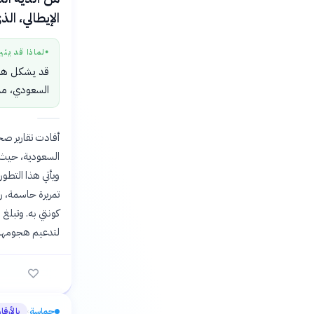
الإيطالي، الذ
لماذا قد يثي
●
قد يشكل هذا 
السعودي، مما
السعودية، حيث ط
تمريرة حاسمة، ر
لتدعيم هجومها ب
حماسة
بالأرقا
›