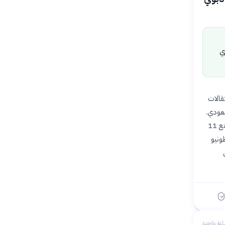
ي
ة في سوق الانتقالات
سعودي.
ويأتي هذا التطور بعد موسم صعب للوكاكو مع نابولي، حيث شارك في 45 مباراة وسجل 15 هدفًا وصنع 11
ونيو
ى
عة واحدة