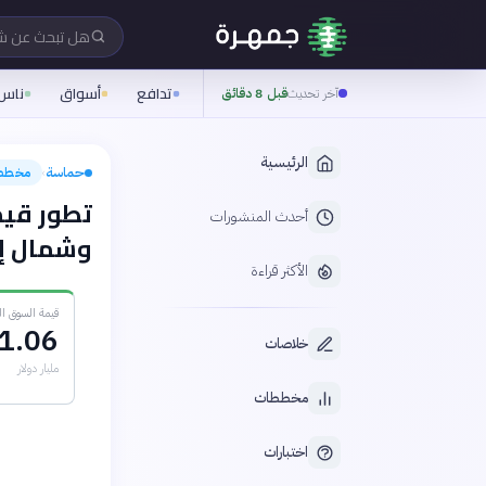
هل تبحث عن 
تدافع
أسواق
ناس
آخر تحديث
قبل 8 دقائق
الرئيسية
حماسة
مخطط
›
تطور قيم
أحدث المنشورات
وشمال إفريقيا
الأكثر قراءة
قيمة السوق المتو
1.06
خلاصات
مليار دولار
مخططات
اختبارات