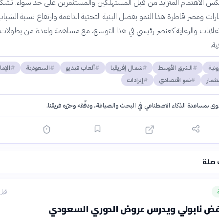
ا يعكس الاهتمام المتزايد من قبل المستهلكين والمستثمرين على حد سواء. تُشك
ارات ومصر قاطرة هذا النمو بفضل البنية التحتية الداعمة وارتفاع نسبة الشباب.
لإعلانات والرعاية كعنصر رئيسي في هذا التوسع، مع مساهمة واعدة من بطولات
ية.
ونية
الشرق الأوسط
شمال إفريقيا
ألعاب فيديو
السعودية
الإما
تثمار
نمو اقتصادي
إيرادات
توى بمساعدة الذكاء الاصطناعي في البحث والصياغة، ودقّقه وحرّره فريقنا.
·
سياسة الذكاء الاصطناعي
 صلة
قبل 58 دق
فض نابولي ويدرس عروض الدوري السعودي