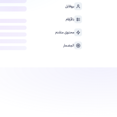
بروفايل
بالأرقام
محتوى متقدم
المِضمار