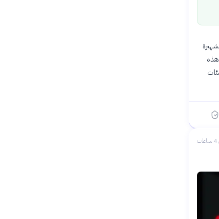
م» الشهيرة
 هذه
لمئات
ات