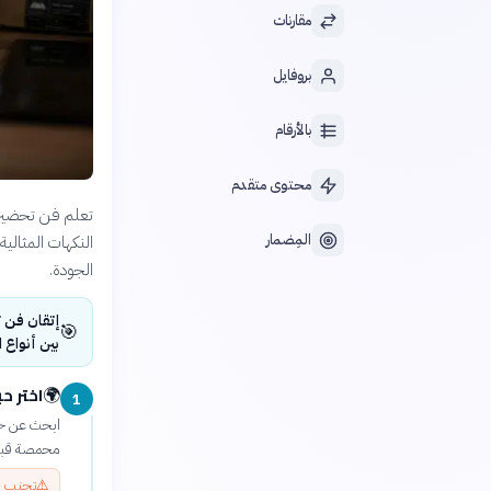
مقارنات
بروفايل
بالأرقام
محتوى متقدم
تعلم فن تحضير ا
المِضمار
النكهات المثالي
الجودة.
إتقان فن ت
🎯
بين أنواع 
اختر ح
🌍
1
ابحث عن حب
محمصة قبل أ
⚠️
تجنب ال