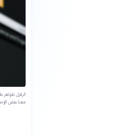
الزلازل ظواهر ط
معنا بعض الإحصائ