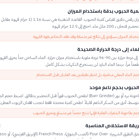
ة الحبوب بدقة باستخدام الميزان
ـ 200 ملل ماء، احتج إلى 12.5 جرام قهوة.
خدام الميزان سيؤدي إلى نتائج غير متسقة وقد تفقد التحكم بقوة القهوة
اء إلى درجة الحرارة الصحيحة
سخن الماء إلى درجة حرارة بين 90-96 درجة مئوية باستخدام ميزان حرارة. الماء الساخن جداً يحرق القه
اً مراً، بينما الماء البارد لن يستخرج النكهات بشكل كامل.
دم الماء المغلي مباشرة، بل انتظر دقيقتين بعد الغليان قبل الاستخدام
لحبوب بحجم ناعم موحد
استخدم طاحونة بره أو بور (Burr Grinder) لطحن الحبوب فوراً قبل التحضير بدقائق. اضبط حج
توسط، أدق من السكر الناعم قليلاً. اطحن كمية محددة فقط لتجنب فقدان الزيوت العطرية
دم طاحونة الشفرات العادية فإنها تنتج حجماً غير متساوٍ وتحرق الحبوب
ريقة الاستخلاص المناسبة