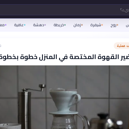
شيء؟
س
روح
شيفرة
زمان
خريطة
دهشة
عافية
مع
 عملية
ق
ير القهوة المختصة في المنزل خطوة بخطوة