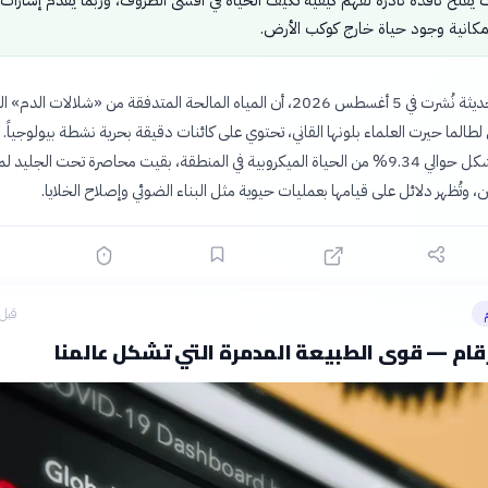
كانية وجود حياة خارج كوكب الأرض.
كشفت دراسة حديثة نُشرت في 5 أغسطس 2026، أن المياه المالحة المتدفقة من «شلالات الد
تي لطالما حيرت العلماء بلونها القاني، تحتوي على كائنات دقيقة بحرية نشطة بيولوجياً.
الكائنات، التي تشكل حوالي 9.34% من الحياة الميكروبية في المنطقة، بقيت محاصرة تحت الجليد 
، وتُظهر دلائل على قيامها بعمليات حيوية مثل البناء الضوئي وإصلاح الخلايا.
قبل 4 ساع
لأرقام — قوى الطبيعة المدمرة التي تشكل عالمنا