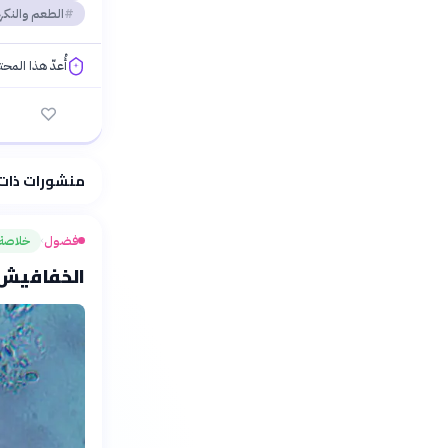
الطعم والنكه
أُعدّ هذا المح
فلسفتنا المعرفية
منشورات ذات
فضول
خلاصة
›
الخفافيش ت