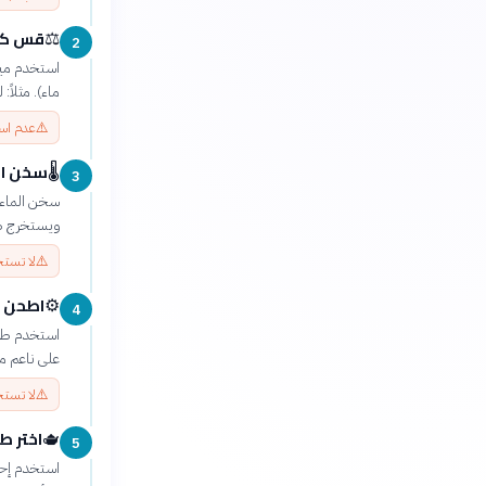
قس كمي
⚖️
2
ماء). مثلاً: لتحضير فنجان ب
⚠️
عدم است
سخن الم
🌡️
3
ويستخرج طعم
⚠️
لا تستخ
اطحن ا
⚙️
4
على ناعم م
⚠️
لا تستخ
اختر ط
🫖
5