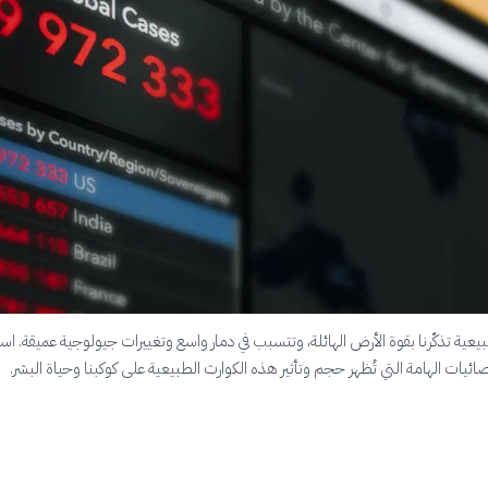
بيعية تذكّرنا بقوة الأرض الهائلة، وتتسبب في دمار واسع وتغييرات جيولوجية عميقة. 
يات الهامة التي تُظهر حجم وتأثير هذه الكوارث الطبيعية على كوكبنا وحياة البشر.