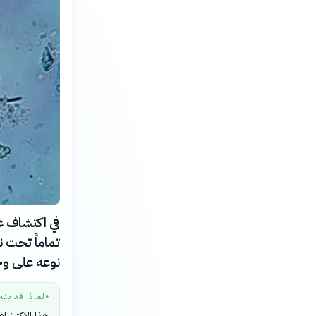
في اكتشاف ع
تماماً تحت نه
نوعه على وج
لماذا قد يثي
●
هذا الاكتشاف