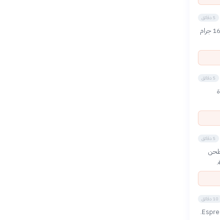
5 دقائق
استخدم ميزان رقمي دقيق لقياس كمية الحبوب. القاعدة الذهبية هي نسبة 1:16 (1 جرام قهوة مقابل 16 جرام
5 دقائق
وة
5 دقائق
م الطحن
.
10 دقائق
استخدم إحدى الطرق الشهيرة: Pour Over (الصب اليدوي)، French Press (الإبريق الفرنسي)، أو Espresso.