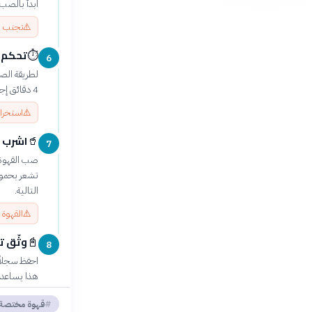
ابدأ بالصب 
⚠️
تجنب اس
تحكم 
⏱️
6
4 دقائق إجمالاً. استخدم مؤقتاً لضمان الدقة. الوقت الصحيح ضروري لاستخراج النكهات المثالية.
⚠️
استخراج
اشرب ا
🥤
7
تشعر بحموض
التالية.
⚠️
القهوة 
وثّق ت
📓
8
احفظ سجلاً 
هذا يساعدك
قهوة مختصة