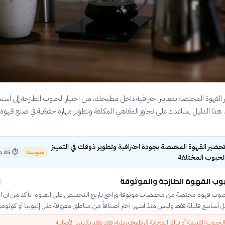
لقهوة المختصة بمعايير احترافية داخل مطبخك، من اختيار الحبوب الطازجة إلى استخ
ة. هذا الدليل يساعدك على تجاوز المقاهي المكلفة وتطوير مهارة حقيقية في صنع قهوة 
حضير القهوة المختصة بجودة احترافية وتطوير ذوقك في التمييز
متوسط
⏱
45 دقيقة
الحبوب المختلفة
بوب القهوة الطازجة والموثوقة
وب قهوة مختصة من محمصات موثوقة وراجع تاريخ التحميص على العبوة. تأكد من أن ا
سابيع قليلة فقط وليس منذ أشهر. اختر أصنافاً من مناطق معروفة مثل إثيوبيا أو كولومبي
حبوب القديمة أو تلك المخزنة في ظروف رطبة، فقد تفقد نكهتها الأصلية