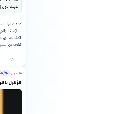
مهمة حول إم
بأنتاركتيكا، وال
الآلاف من السنين
فضول
بالأرقام
›
الزلازل با