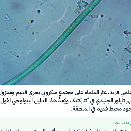
لمي فريد، عثر العلماء على مجتمع ميكروبي بحري قديم ومعزول
ر تايلور الجليدي في أنتاركتيكا، ويُعدُّ هذا الدليل البيولوجي الأول
ود محيط قديم في المنطقة.
ر اهتمامك؟
 يفتح نافذة نادرة لفهم كيفية تكيف الحياة في أقسى الظروف، وربما يقدم إشارات