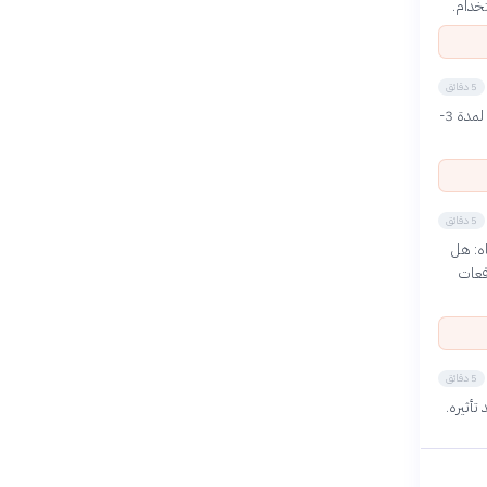
خدام.
5 دقائق
لطريقة الصب اليدوي، صب الماء ببطء على الحبوب لمدة 30 ثانية (Bloom)، ثم أكمل الصب تدريجياً لمدة 3-
5 دقائق
ت بانتباه: هل
فعات
5 دقائق
تأثيره.