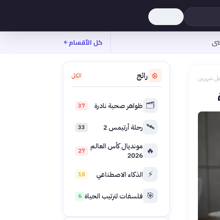
نى
كل الأقسام
رائج
الكل
بل شهرين
🗂️
ظواهر صحية نادرة
37
🛰️
رحلة أرتيمس 2
33
مونديال كأس العالم
🔥
27
2026
⚡
الذكاء الاصطناعي
18
🎯
فلسفات لترتيب الحياة
6