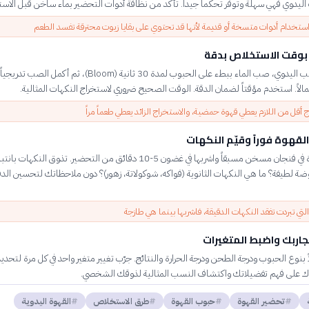
اليدوي فهي سهلة وتوفر تحكماً جيداً. تأكد من نظافة أدوات التحضير بماء ساخن قبل الاست
تخدام أدوات متسخة أو قديمة لأنها قد تحتوي على بقايا زيوت محترقة تفسد الطعم
بوقت الاستخلاص بدقة
 أقل من اللازم يعطي قهوة حمضية، والاستخراج الزائد يعطي طعماً مراً
لقهوة فوراً وقيّم النكهات
صب القهوة في فنجان مسخن مسبقاً واشربها في غضون 5-10 دقائق من التحضير. تذوق النكها
ة لطيفة؟ ما هي النكهات الثانوية (فواكه، شوكولاتة، زهور)؟ دون ملاحظاتك لتحسين الد
التي تبردت تفقد النكهات الدقيقة، فاشربها بينما هي طازجة
جاربك واضبط المتغيرات
بنوع الحبوب ودرجة الطحن ودرجة الحرارة والنتائج. جرّب تغيير متغير واحد في كل مرة لتحديد 
 على فهم تفضيلاتك واكتشاف النسب المثالية لذوقك الشخصي.
تحضير القهوة
حبوب القهوة
طرق الاستخلاص
القهوة اليدوية