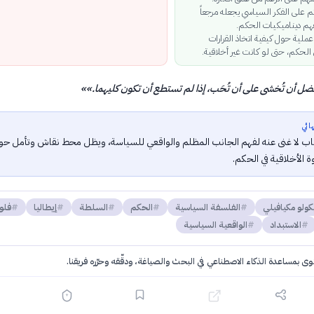
ائم على الفكر السياسي يجعله مرجعاً
فهم ديناميكيات الحكم.
عملية حول كيفية اتخاذ القرارات
 الحكم، حتى لو كانت غير أخلاقية.
ضل أن تُخشى على أن تُحَب، إذا لم تستطع أن تكون كليهما.»
»
ائي
كتاب لا غنى عنه لفهم الجانب المظلم والواقعي للسياسة، ويظل محط نقاش وتأمل حو
ة الأخلاقية في الحكم.
كولو مكيافيلي
الفلسفة السياسية
الحكم
السلطة
إيطاليا
فلو
الاستبداد
الواقعية السياسية
توى بمساعدة الذكاء الاصطناعي في البحث والصياغة، ودقّقه وحرّره فريقنا.