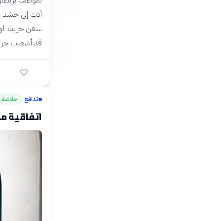
لموظف بريطاني 
سفن حربية. لولا
قد أشعلت حربً
تدافع
خلاصة
›
اتفاقية مك