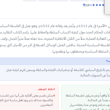
9
⭐
★
★
★
★
/10
كتب مكيافيلي «الأمير» في عام 1513م، ونُشر بعد وفاته عام 1532م، وهو عمل في الفلسفة ال
دات للحكام الجدد حول كيفية اكتساب السلطة والحفاظ عليها. يكسر الكتاب التقاليد م
لى الفعالية العملية بدلاً من المُثل الأخلاقية المجردة، مما جعله عملاً مثيراً للجدل ويُعد
لفلسفة السياسية الحديثة. يناقش العمل الوسائل العنيفة في كثير من الأحيان التي يستو
ى السلطة السياسية ويحتفظون بها ويفقدونها.
ب؟
هتم بالتاريخ السياسي، الفلسفة، أو ديناميكيات القيادة والسلطة، ويسعى لفهم كيفية عمل
اً عن التصورات المثالية.
✕
نقاط الضعف
اً واقعياً وغير متهاون لطبيعة السلطة
يمكن تفسير بعض أفكاره على أنها تبرير للاستبد
✕
بعيداً عن المثالية.
والقسوة، مما قد يثير ردود فعل سلبية لدى القر
لوب مباشر وموجز، مما يجعله سهل
المعاصرين.
لفهم على الرغم من عمق أفكاره.