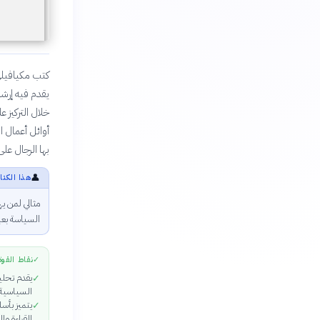
يقدم فيه إرشا
خلال التركيز ع
أوائل أعمال ا
بها الرجال عل
👤
هذا الكتا
مثالي لمن ي
السياسة بعيد
✓
نقاط القوة
يقدم تحليل
✓
السياسية، 
يتميز بأس
✓
القراءة وا