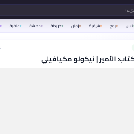
شيء؟
ناس
روح
شيفرة
زمان
خريطة
دهشة
عافية
ق
تاب: الأمير | نيكولو مكيافيلي