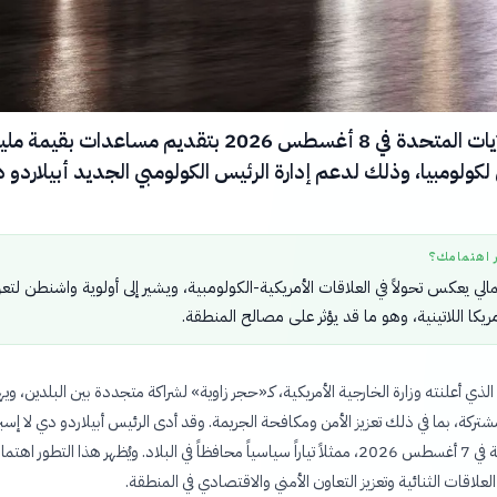
تعهدت الولايات المتحدة في 8 أغسطس 2026 بتقديم مساعدات بقيمة مل
 لكولومبيا، وذلك لدعم إدارة الرئيس الكولومبي الجديد أبيلاردو د
ر اهتمامك؟
الي يعكس تحولاً في العلاقات الأمريكية-الكولومبية، ويشير إلى أولوية واشنطن لتعز
أمريكا اللاتينية، وهو ما قد يؤثر على مصالح المنطقة.
الذي أعلنته وزارة الخارجية الأمريكية، كـ«حجر زاوية» لشراكة متجددة بين البلدين، وي
ركة، بما في ذلك تعزيز الأمن ومكافحة الجريمة. وقد أدى الرئيس أبيلاردو دي لا إسبري
اليمين الدستورية في 7 أغسطس 2026، ممثلاً تياراً سياسياً محافظاً في البلاد. ويُظهر هذا التطور اهتم
علاقات الثنائية وتعزيز التعاون الأمني والاقتصادي في المنطقة.