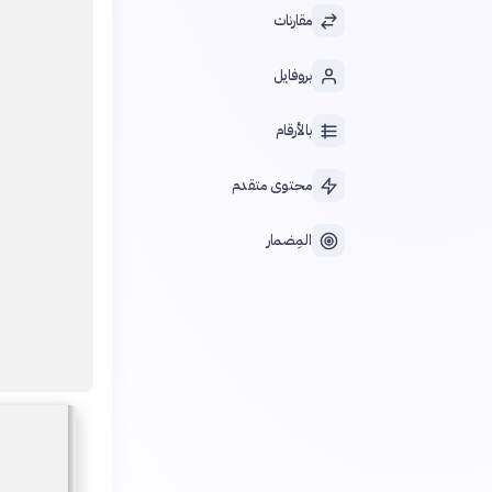
مقارنات
بروفايل
بالأرقام
محتوى متقدم
المِضمار