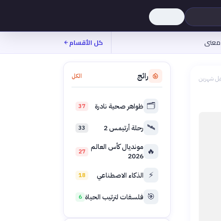
معنى
كل الأقسام
رائج
الكل
بل شهرين
🗂️
ظواهر صحية نادرة
37
🛰️
رحلة أرتيمس 2
33
مونديال كأس العالم
🔥
27
2026
⚡
الذكاء الاصطناعي
18
🎯
فلسفات لترتيب الحياة
6