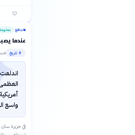
تدافع
معلومة
›
عندما يصبح
✦
قديم
🏺
تاريخ
العظمى 
أمريكية
واسع الن
في جزيرة سان خو