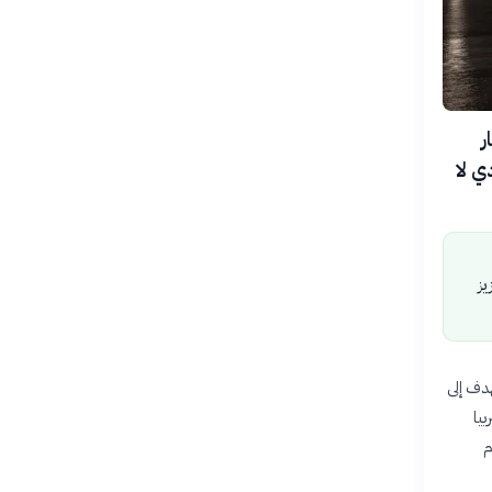
يار
ي لا
يز
هدف إلى
يا
ام