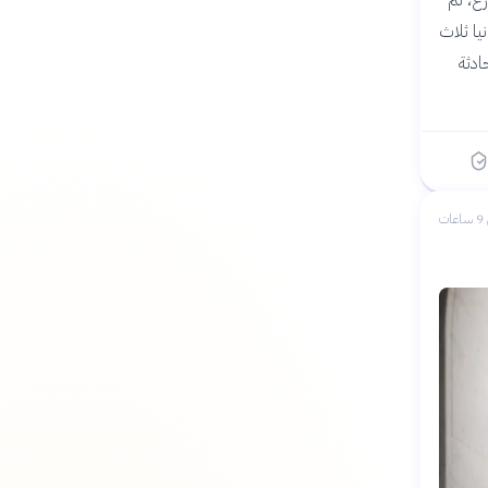
ع، ثم
ًا وأرسلت بريطانيا ثلاث
ادثة
ات