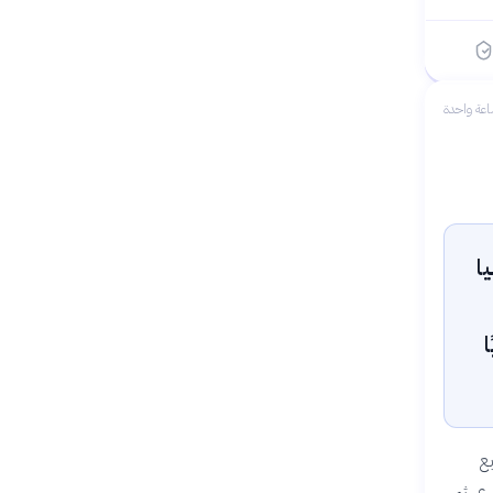
عة واحدة
نيا
ع