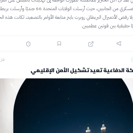
بعد أن أكل الخنزير بطاطسه. تطورت الواقعة إلى تهديدات بالقبض على المزار
أدت إلى حشد عسكري من الجانبين، حيث أرسلت الولايات المتحدة 66 جندي
 رفض الأدميرال البريطاني روبرت باينز متابعة الأوامر بالتصعيد، لكانت هذه الح
ا حقيقية بين قوتين عظميين.
قبل 9 ساع
ة الدفاعية تعيد تشكيل الأمن الإقليمي