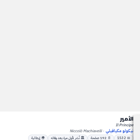
الأمير
Il Principe
نيكولو مكيافيلي
Niccolò Machiavelli
·
📅
1532
📄
192
صفحة
🏛
نُشر لأول مرة بعد وفاته
🌍
إيطالية