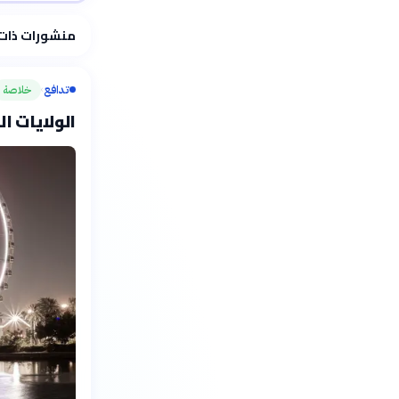
فلسفتنا المعرفية
منشورات ذات
تدافع
خلاصة
›
الولايات ال