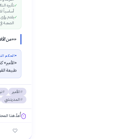
تأثيره الد
✓
أساسياً ل
يقدم رؤى 
✓
الصعبة في
«
«من الأف
●
الحكم النه
«الأمير» 
طبيعة القو
الأمير
ني
المديتشي
أُعدّ هذا المح