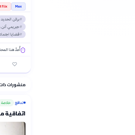
tflix
Max
براثن الحديد
جيريمي ألن 
قضايا اجتماع
أُعدّ هذا المح
فلسفتنا المعرفية
منشورات ذات
تدافع
خلاصة
›
اتفاقية مك