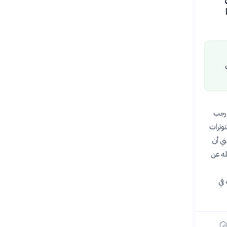
 رجب
توترات
ني أن
له عن
في