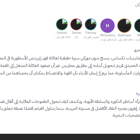
كن
H
Simons
James
Tierney
McCallany
Dickinson
W
دوريس فون إيريتش (الأم)
بام
مايك فون إيريتش
كيري فون إيريتش
ديفيد فون إيريتش
فريتز فون إيريتش (الأب)
حرق
انينيات تكساس، ينسج شون دوركن سيرة حقيقية لعائلة فون إيريتش الأسطورية في المص
حديدي فريتز لتحويل أبناءه إلى بطاريق محاربين. غير أن صعود العائلة المذهل إلى القم
ث المأساوية، مما يزعزع إيمان الأبناء بأن القوة والانضباط يمكنان أن يحمياهما من ال
ه؟
أة أساطير الذكورة والسلطة الأبوية، ويكشف كيف تتحول الطموحات العائلية إلى أثقال نف
ك إيفرون يعتبره النقاد الأفضل في مسيرته المهنية، بينما يتناول الفيلم قضايا عميقة تتعلق با
لتضحيات البشرية.