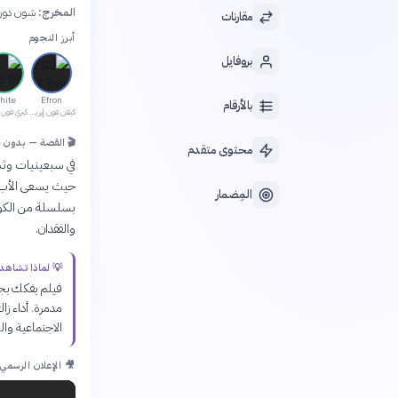
المخرج:
شون دور
مقارنات
أبرز النجوم
بروفايل
hite
Efron
بالأرقام
كيفن فون إيريتش
🎬 القصة — بدون 
محتوى متقدم
في سبعينيات وثم
حيث يسعى الأب ال
المِضمار
بسلسلة من الكوار
والفقدان.
💡 لماذا تشاهد
فيلم يفكك بجر
مدمرة. أداء زا
الاجتماعية وا
🎥 الإعلان الرسمي