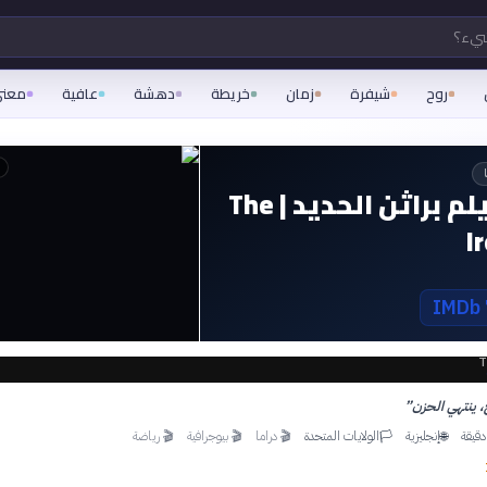
شيء؟
روح
شيفرة
زمان
خريطة
دهشة
عافية
معن
قصة فيلم براثن الحديد | The
I
T
، ينتهي الحزن
”
إنجليزية
الولايات المتحدة
🎬
دراما
🎬
بيوجرافية
🎬
رياضة
🏳
🌐