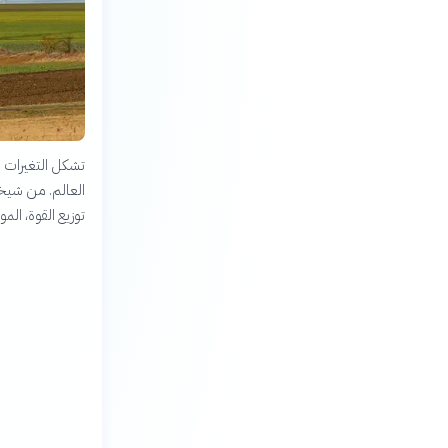
تشكل التغيرات ا
العالم. من شيخو
توزيع القوة، الم