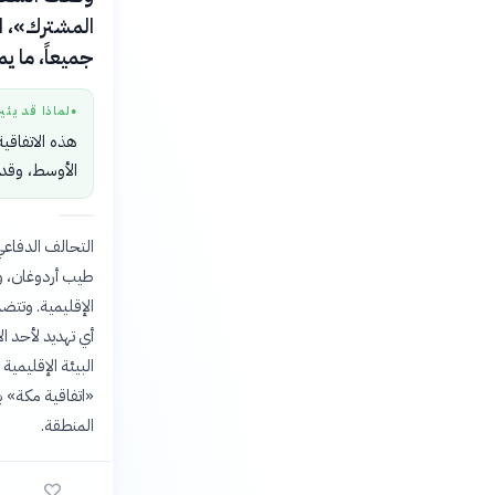
المشترك»، ا
جميعاً، ما ي
لماذا قد يثي
●
هذه الاتفاقي
الأوسط، وقد تؤ
التحالف الدفاعي
طيب أردوغان، ور
الإقليمية. وتتضم
أي تهديد لأحد ا
البيئة الإقليمية 
«اتفاقية مكة» ب
المنطقة.