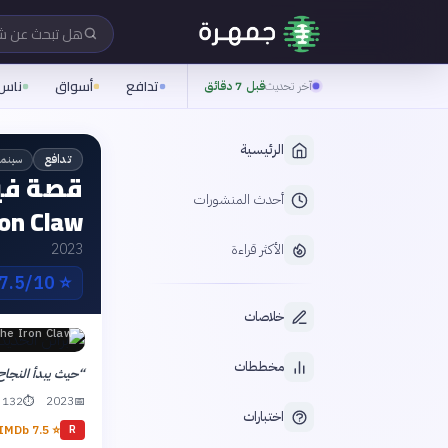
هل تبحث عن 
تدافع
أسواق
ناس
آخر تحديث
قبل 7 دقائق
الرئيسية
سينما
تدافع
أحدث المنشورات
ron Claw
الأكثر قراءة
2023
7.5/10 IMDb
⭐
خلاصات
he Iron Claw
مخططات
“
حيث يبدأ النجاح
2023
132 دقيقة
⏱
📅
اختبارات
IMDb
7.5
⭐
R