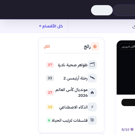
ى
كل الأقسام
رائج
الكل
قبل شهرين
🗂️
ظواهر صحية نادرة
37
🛰️
رحلة أرتيمس 2
33
مونديال كأس العالم
🔥
27
2026
⚡
الذكاء الاصطناعي
18
🎯
فلسفات لترتيب الحياة
6
8
/10
🎯