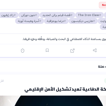
Ne
The Iron Claw
قصة فيلم براثن الحديد
شون دوركن
زاك إيفرون
وايت
هاريس ديكينسون
دراما بيوجرافية
أسرة وهيمنة أبوية
ية
توى بمساعدة الذكاء الاصطناعي في البحث والصياغة، ودقّقه وحرّره فريقنا.
·
سياسة الذكاء الاصطناعي
 صلة
قبل 6 ساع
ة الدفاعية تعيد تشكيل الأمن الإقليمي