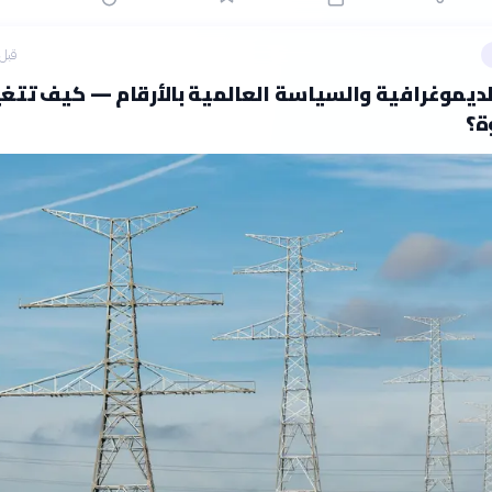
قبل 8 ساع
لديموغرافية والسياسة العالمية بالأرقام — كيف تتغي
ة؟