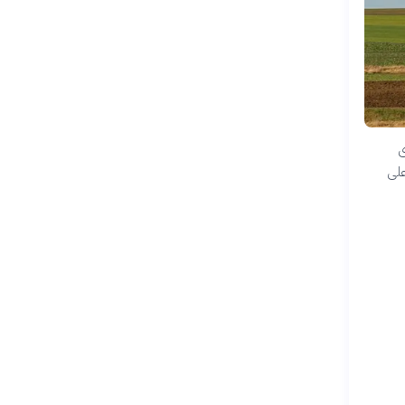
ى
على