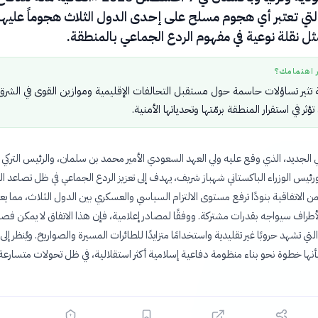
لتي تعتبر أي هجوم مسلح على إحدى الدول الثلاث هجوماً عليها
مثل نقلة نوعية في مفهوم الردع الجماعي بالمنطقة.
ر اهتمامك؟
ة تثير تساؤلات حاسمة حول مستقبل التحالفات الإقليمية وموازين القوى في الشرق
ثر في استقرار المنطقة برمّتها وتحدياتها الأمنية.
 الجديد، الذي وقع عليه ولي العهد السعودي الأمير محمد بن سلمان، والرئيس التركي
ئيس الوزراء الباكستاني شهباز شريف، يهدف إلى تعزيز الردع الجماعي في ظل تصاعد ال
ن الاتفاقية بنودًا ترفع مستوى الالتزام السياسي والعسكري بين الدول الثلاث، مما يع
لأطراف سيواجه بقدرات مشتركة. ووفقًا لمصادر إعلامية، فإن هذا الاتفاق لا يمكن فص
التي تشهد حروبًا غير تقليدية واستخدامًا متزايدًا للطائرات المسيرة والصواريخ. ويُنظر إلى
أنها خطوة نحو بناء منظومة دفاعية إسلامية أكثر استقلالية، في ظل تحولات متسارعة 