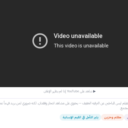
▶ شاهد على YouTube إذا لم يظهر الإعلان
فيلم ليس للباحثين عن الترفيه الخفيف — يحتوي على مشاهد انتحار وفقدان، لكنه ضروري لمن يريد فهماً عمي
مجتمع.
مظلم وحزين
يثير التأمل في القيم الإنسانية