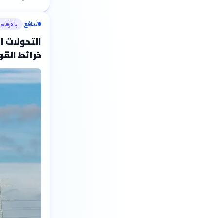
تدافع
بالأرقام
›
التحولات ا
خرائط القو