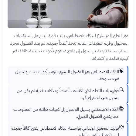
مع التطور المتسارع للذكاء الاصطناعي، باتت قدرة البشر على استكشاف
المجهول وفهم تعقيدات العالم تتخذ أبعاداً جديدة. لم يعد الفضول مجرد
سمة إنسانية فردية، بل تحول إلى دافع مدعوم بأدوات تحليلية فائقة تغير
كيفية تعلمنا واكتشافنا.
🧠
الذكاء الاصطناعي يعزز الفضول البشري بتوفير أدوات بحث وتحليل
غير مسبوقة.
🔍
خوارزميات التعلم الآلي تكتشف أنماطاً وعلاقات خفية لم يكن من
السهل على البشر إدراكها.
📚
الذكاء الاصطناعي يسهل الوصول إلى كميات هائلة من المعلومات،
مما يغذي الفضول المعرفي.
💡
توليد المحتوى الإبداعي بواسطة الذكاء الاصطناعي يفتح آفاقاً جديدة
للاستكشاف الفني والعلمي.