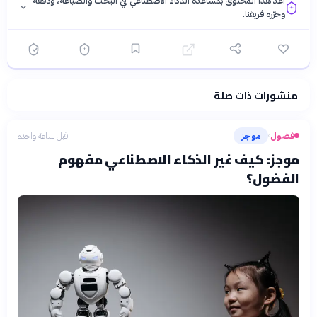
أُعدّ هذا المحتوى بمساعدة الذكاء الاصطناعي في البحث والصياغة، ودقّقه
وحرّره فريقنا.
منشورات ذات صلة
فلسفتنا المعرفية
·
سياسة الذكاء الاصطناعي
فضول
موجز
قبل ساعة واحدة
›
موجز: كيف غير الذكاء الاصطناعي مفهوم
الفضول؟