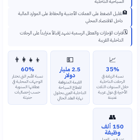
السياحية الداخلية
🏦
تقليل الضغط على العملات الأجنبية والحفاظ على الموارد المالية
داخل الاقتصاد المحلي
🗓️
فترات الإجازات والعطل الرسمية تشهد إقبالاً متزايداً على الرحلات
الداخلية القريبة
👨‍👩‍👧‍👦
💵
📈
35%
2.5 مليار
60%
دولار
نسبة الزيادة في
نسبة الأسر التي تختار
الرحلات الداخلية
الوجهات المحلية في
القيمة المتوقعة
خلال السنوات الثلاث
عطلاتها السنوية
لقطاع السياحة
الأخيرة في دول عربية
حسب إحصائيات
الداخلية العربي بحلول
عديدة
حديثة
نهاية العقد الحالي
👥
150 ألف
وظيفة
عدد فرص العمل