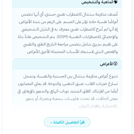
🧠
الماهية والتشخيص
تُصنف متلازمة ستندال كاضطراب نفسي جسدي، أي أنها تتضمن
أعراضًا نفسية حادة تؤثر على الجسم. على الرغم من شدة الأعراض،
إلا أنها لم تُدرج كاضطراب نفسي معترف به في الدليل التشخيصي
والإحصائي للاضطرابات النفسية (DSM). يتم التشخيص عادةً بناءً
على تقييم سريري شامل يتضمن مراجعة التاريخ الطبي والنفسي
والفحص البدني لاستبعاد الأسباب المحتملة الأخرى للأعراض.
😵
الأعراض
تتنوع أعراض متلازمة ستندال بين الجسدية والنفسية، وتشمل
تسارع ضربات القلب، ضيق التنفس، والدوخة. قد يعاني المصابون
أيضًا من الارتباك، القلق الشديد، نوبات الهلع، والشعور بالإرهاق. في
بعض الحالات، قد تحدث هلوسات سمعية وبصرية، أو شعور
بالاضطهاد وفقدان التوازن.
اقرأ التفاصيل الكاملة
←