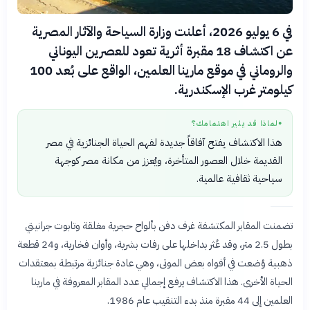
في 6 يوليو 2026، أعلنت وزارة السياحة والآثار المصرية
عن اكتشاف 18 مقبرة أثرية تعود للعصرين اليوناني
والروماني في موقع مارينا العلمين، الواقع على بُعد 100
كيلومتر غرب الإسكندرية.
لماذا قد يثير اهتمامك؟
●
هذا الاكتشاف يفتح آفاقاً جديدة لفهم الحياة الجنائزية في مصر
القديمة خلال العصور المتأخرة، ويُعزز من مكانة مصر كوجهة
سياحية ثقافية عالمية.
تضمنت المقابر المكتشفة غرف دفن بألواح حجرية مغلقة وتابوت جرانيتي
بطول 2.5 متر، وقد عُثر بداخلها على رفات بشرية، وأوان فخارية، و24 قطعة
ذهبية وُضعت في أفواه بعض الموتى، وهي عادة جنائزية مرتبطة بمعتقدات
الحياة الأخرى. هذا الاكتشاف يرفع إجمالي عدد المقابر المعروفة في مارينا
العلمين إلى 44 مقبرة منذ بدء التنقيب عام 1986.