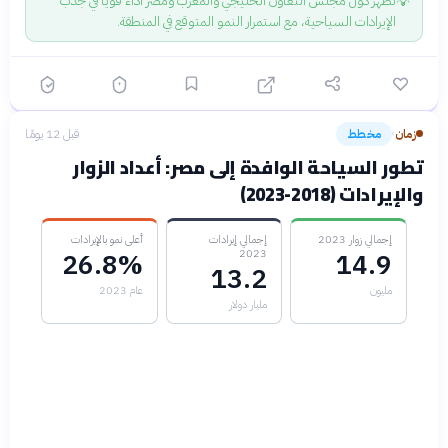
💡
تُظهر دول مجلس التعاون الخليجي والمغرب ومصر أداءً قويًا في جذب
الإيرادات السياحية، مع استمرار النمو المتوقع في المنطقة.
زمان
مخطط
قبل 12 يومًا
›
تطور السياحة الوافدة إلى مصر: أعداد الزوار
والإيرادات (2018-2023)
إجمالي زوار 2023
إجمالي إيرادات
أعلى نمو بالإيرادات
2023
26.8%
14.9
13.2
مليون
عام 2023
مليار دولار