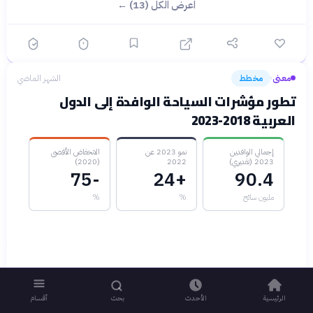
اعرض الكل (13) ←
معنى
مخطط
الشهر الماضي
›
تطور مؤشرات السياحة الوافدة إلى الدول
العربية 2018-2023
إجمالي الوافدين
نمو 2023 عن
الانخفاض الأقصى
2023 (تقديري)
2022
(2020)
-75
+24
90.4
مليون سائح
%
%
الرئيسية
الأحدث
بحث
أقسام