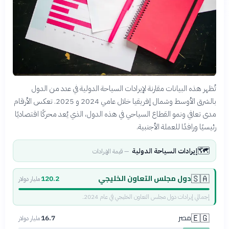
تُظهر هذه البيانات مقارنة لإيرادات السياحة الدولية في عدد من الدول
بالشرق الأوسط وشمال إفريقيا خلال عامي 2024 و 2025. تعكس الأرقام
مدى تعافي ونمو القطاع السياحي في هذه الدول، الذي يُعد محركًا اقتصاديًا
رئيسيًا ورافدًا للعملة الأجنبية.
🗺️
إيرادات السياحة الدولية
—
قيمة الإيرادات
دول مجلس التعاون الخليجي
🇸🇦
120.2
مليار دولار
إجمالي إيرادات دول مجلس التعاون الخليجي في عام 2024.
مصر
🇪🇬
16.7
مليار دولار