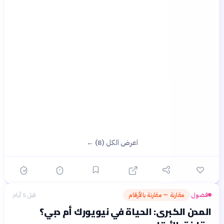
اعرض الكل (8) ←
فضول
مقارنة — مقارنة بالأرقام
قبل 5 أيام
›
المدن الكبرى: الحياة في نيويورك أم دبي؟