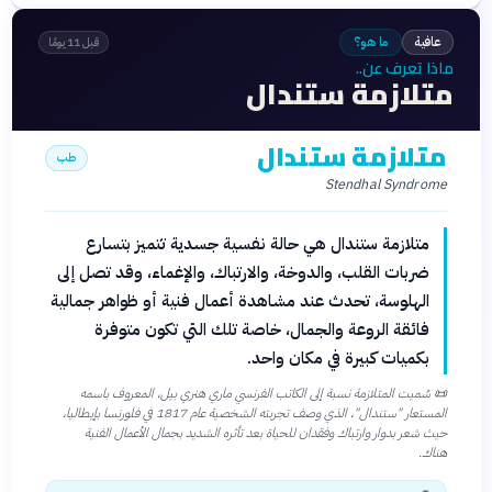
عافية
ما هو؟
قبل 11 يومًا
ماذا تعرف عن..
متلازمة ستندال
متلازمة ستندال
طب
Stendhal Syndrome
متلازمة ستندال هي حالة نفسية جسدية تتميز بتسارع
ضربات القلب، والدوخة، والارتباك، والإغماء، وقد تصل إلى
الهلوسة، تحدث عند مشاهدة أعمال فنية أو ظواهر جمالية
فائقة الروعة والجمال، خاصة تلك التي تكون متوفرة
بكميات كبيرة في مكان واحد.
📜
سُميت المتلازمة نسبة إلى الكاتب الفرنسي ماري هنري بيل، المعروف باسمه
المستعار "ستندال"، الذي وصف تجربته الشخصية عام 1817 في فلورنسا بإيطاليا،
حيث شعر بدوار وارتباك وفقدان للحياة بعد تأثره الشديد بجمال الأعمال الفنية
هناك.