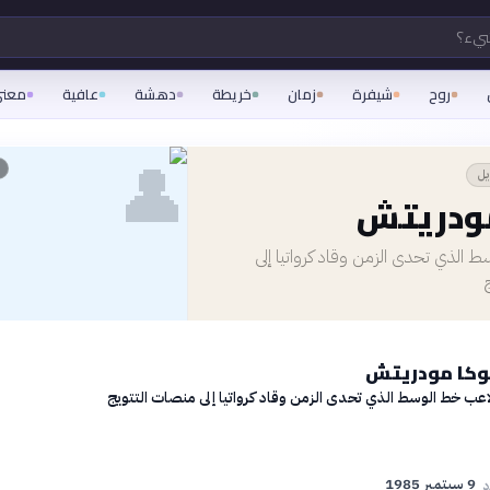
شيء؟
روح
شيفرة
زمان
خريطة
دهشة
عافية
معن
👤
يل
مودريتش
 الذي تحدى الزمن وقاد كرواتيا إلى
وكا مودريتش
اعب خط الوسط الذي تحدى الزمن وقاد كرواتيا إلى منصات التتويج
9 سبتمبر 1985
د