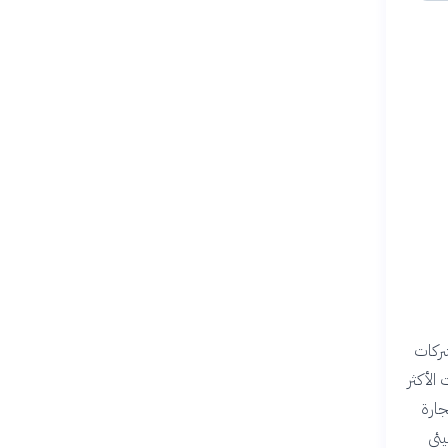
ار بالشركات
FinTe) قائمة القطاعات الأكثر
جارة
لبيئي