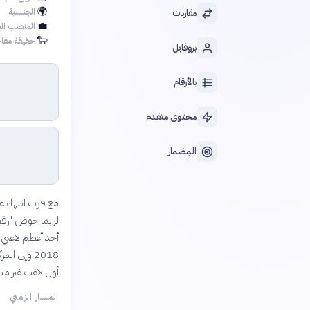
🌍
الجنسية
مقارنات
💼
المنصب الح
🐑
حقيقة مفاج
بروفايل
بالأرقام
محتوى متقدم
المِضمار
مع قرب انتهاء ع
لربما خوض "رقصته
أحد أعظم لاعبي خ
أول لاعب غير ميسي
المسار الزمني