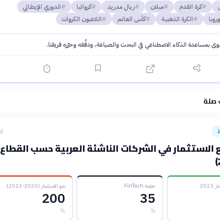
كرة القدم
ميلان
ريال مدريد
كرواتيا
الدوري الإيطالي
روبا
الكرة الذهبية
كأس العالم
اللاعبون الكروات
توى بمساعدة الذكاء الاصطناعي في البحث والصياغة، ودقّقه وحرّره فريقنا.
·
سياسة الذكاء الاصطناعي
 صلة
قب
 الاستثمار في الشركات الناشئة العربية حسب القطاع
2023
حصة FinTech
نمو الاستثمار (2020-2023)
200
35
%
%