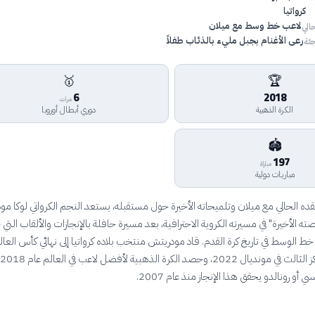
كرواتيا
لاعب خط وسط مع ميلان
الي
رعى الأغنام بجبل مليء بالذئاب طفلاً
ئة
🥇
🏆
6
2018
مرات
الكرة الذهبية
دوري أبطال أوروبا
🏟️
197
مباراة
مباريات دولية
قده الحالي مع ميلان وتلميحاته الأخيرة حول مستقبله، يستعد النجم الكرواتي لوكا م
 الأخيرة" في مسيرته الكروية الاحترافية، بعد مسيرة حافلة بالإنجازات والألقاب التي 
ط الوسط في تاريخ كرة القدم. قاد مودريتش منتخب بلاده كرواتيا إلى نهائي كأس العال
 أو رونالدو يحقق هذا الإنجاز منذ عام 2007.