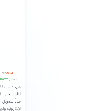
2023
FinTech يتصدر ا
المصدر:
GNiTT
جذباً للتمويل.