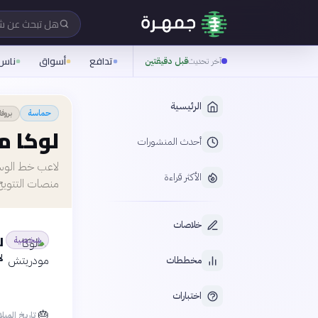
هل تبحث عن 
تدافع
أسواق
ناس
آخر تحديث
قبل دقيقتين
الرئيسية
بروفا
حماسة
لوكا 
أحدث المنشورات
لاعب خط الوسط
الأكثر قراءة
منصات التتويج
خلاصات
ل
شخصية
ل
مخططات
اختبارات
🎂
تاريخ الميلا