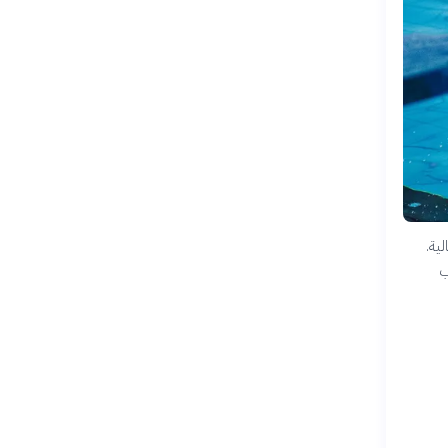
ية.
ب