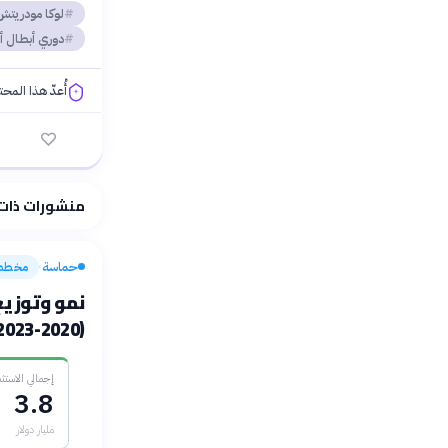
لوكا مودريتش
دوري أبطال أو
أُعدّ هذا المح
فلسفتنا المعرفية
منشورات ذات
حماسة
مخطط
›
نمو وتوزيع
(2020-2023)
إجمالي الاستثمار 
3.8
مليار دولار