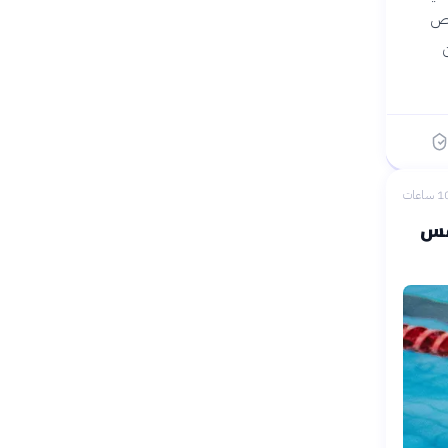
رص
افس