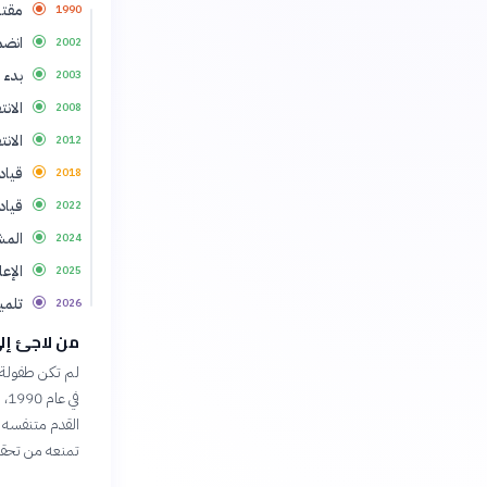
مقتل
1990
انضم
2002
بدء 
2003
الانت
2008
الانتقال
2012
قيادة
2018
قيادة
2022
المشاركة 
2024
الإع
2025
تلمي
2026
من لاجئ إل
لم تكن طفولة ل
في
القدم متنفسه ا
تمنعه من تحقي