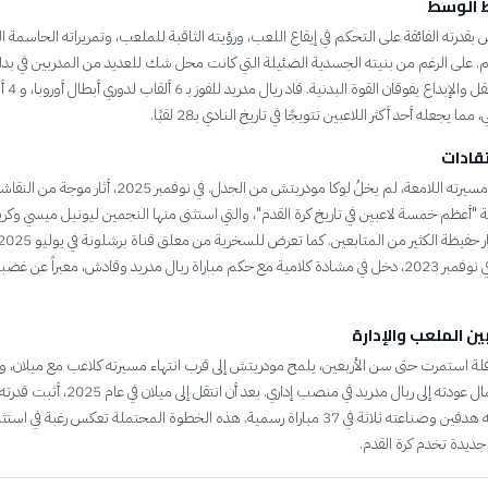
 الوسط
بقدرته الفائقة على التحكم في إيقاع اللعب، ورؤيته الثاقبة للملعب، وتمريراته الحاسمة ا
على الرغم من بنيته الجسدية الضئيلة التي كانت محل شك للعديد من المدربين في بدايات
أنه أثبت أن العقل والإبدا
ما يجعله أحد أكثر اللاعبين تتويجًا في تاريخ النادي بـ28 لقبًا.
تقادات
على الرغم من مسيرته اللامعة، لم يخلُ لوكا مودريتش من الجدل. في نوفمبر 2025،
"أعظم خمسة لاعبين في تاريخ كرة القدم"، والتي استثنى منها النجمين ليونيل ميسي وكر
مباراة ودية. وفي نوفمبر 2023، دخل في مشادة كلامية مع حكم مباراة ريال مدريد وقادش، معبراً عن غ
ن الملعب والإدارة
لة استمرت حتى سن الأربعين، يلمح مودريتش إلى قرب انتهاء مسيرته كلاعب مع ميلان، و
التقارير إلى احتمال عودته إلى ريال مدريد في منصب إداري. بعد أن انتقل إلى ميلا
التأثير بتسجيله هدفين وصناعته ثلاثة في 37 مباراة رسمية. هذه الخطوة المحتملة تعكس رغبة في ا
ر جديدة تخدم كرة القدم.