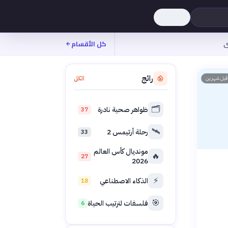
ى
كل الأقسام
رائج
الكل
قبل شهرين
🗂️
ظواهر صحية نادرة
37
🛰️
رحلة أرتيمس 2
33
مونديال كأس العالم
🔥
27
2026
⚡
الذكاء الاصطناعي
18
🎯
فلسفات لترتيب الحياة
6