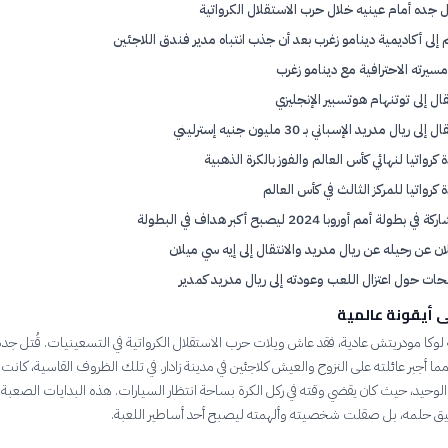
 جده أمام عينيه خلال حرب الاستقلال الكرواتية
 إلى أكاديمية دينامو زغرب بعد أن جذب انتباه مدير فندق اللاجئين
مسيرته الاحترافية مع دينامو زغرب
قال إلى توتنهام هوتسبير الإنجليزي
 إلى ريال مدريد الإسباني بـ 30 مليون جنيه إسترليني
 كرواتيا لنهائي كأس العالم والفوز بالكرة الذهبية
 كرواتيا للمركز الثالث في كأس العالم
في بطولة أمم أوروبا 2024 ليصبح أكبر هداف في البطولة
لان عن رحيله عن ريال مدريد والانتقال إلى إيه سي ميلان
حات حول اعتزال اللعب وعودته إلى ريال مدريد كمدير
ى أيقونة عالمية
وكا مودريتش عادية، فقد عاش ويلات حرب الاستقلال الكرواتية في التسعينيات. قُتل جده
 عام 1990، مما أجبر عائلته على النزوح والعيش كلاجئين في مدينة زادار. في تلك الظروف القاسية، كانت 
لوحيد، حيث كان يقضي وقته في ركل الكرة بساحة انتظار السيارات. هذه البدايات الصعبة 
ق حلمه، بل صقلت شخصيته وألهمته ليصبح أحد أساطير اللعبة.