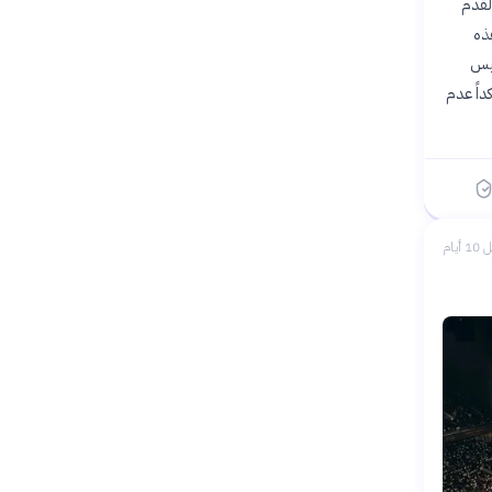
القدم
ذه
ً في الفيفا. رئيس
داً عدم
1 أيام