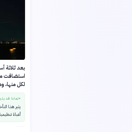
استضافت مبار
لكل منها، وه
لماذا قد يثي
●
يثير هذا الت
أعباءً تنظيمية