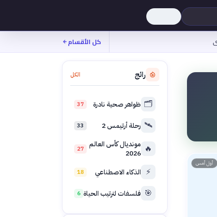
ى
كل الأقسام
رائج
الكل
🗂️
ظواهر صحية نادرة
37
🛰️
رحلة أرتيمس 2
33
مونديال كأس العالم
🔥
27
2026
أول أمس
⚡
الذكاء الاصطناعي
18
🎯
فلسفات لترتيب الحياة
6