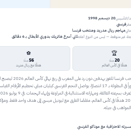
20 ديسمبر 1998
اد/التأسيس
فرنسي
مقر
مهاجم ريال مدريد ومنتخب فرنسا
الي
ثاني أسرع هاتريك بدوري الأبطال بـ 6 دقائق
ئة غير متوقعة — ليس من النوع أعلاه
⚽
🏆
56
20
هدفًا
هدفًا
هدفًا في كأس العالم
هدفًا مع ريال مدريد
بعد قيادته لمنتخب فرنسا للفوز بهدفين دون رد على المغرب في
الفرنسي الأكثر فوزاً في البطولة بـ 17 انتصارًا، يواصل النجم الفرنسي كيليان مبابي تحطيم الأرقام القي
مبابي رصيده إلى 20 هدفًا في كأس العالم، مقلصًا الفارق مع ليونيل ميسي إلى هدف واحد فقط، ومؤكد
 المواهب في جيله.
مسيرته الاحترافية مع موناكو الفرنسي