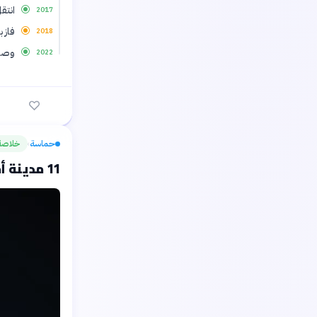
انتق
2017
فاز 
2018
وصل 
2022
حماسة
خلاصة
›
11 مدينة أمريكية تطالب «فيفا» بمليون دولار لكل منها