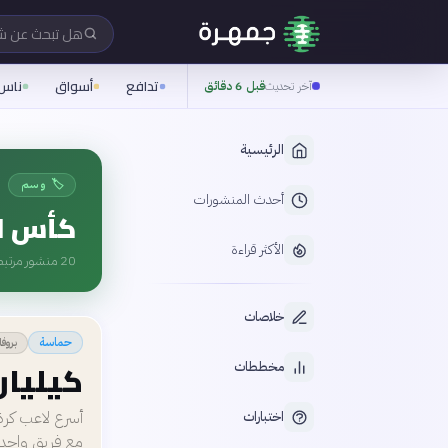
هل تبحث عن 
تدافع
أسواق
ناس
آخر تحديث
قبل 6 دقائق
الرئيسية
🏷️ وسم
أحدث المنشورات
كأس ال
الأكثر قراءة
20
منشور مرتبط
خلاصات
بروفا
حماسة
كيليان
مخططات
اختبارات
مع فريق واحد