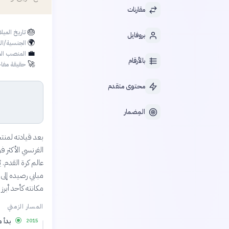
مقارنات
🎂
تاريخ الميل
بروفايل
🌍
الجنسية/ال
💼
المنصب الح
بالأرقام
🚀
حقيقة مفاج
محتوى متقدم
المِضمار
مكانته كأحد أبرز
المسار الزمني
بدأ 
2015