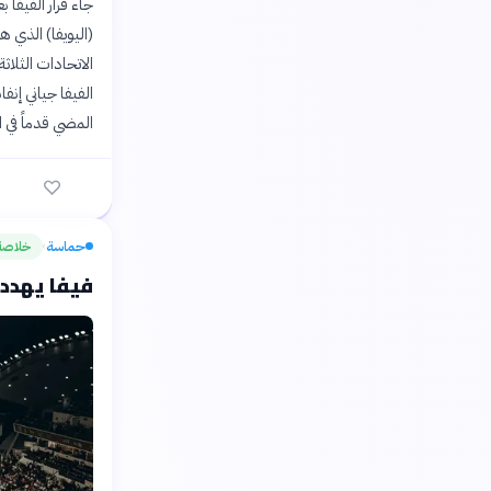
جاء قرار الفيفا ب
(اليويفا) الذي 
الفيفا جياني إن
المضي قدماً في ال
حماسة
خلاصة
›
فيفا يهدد الاتح