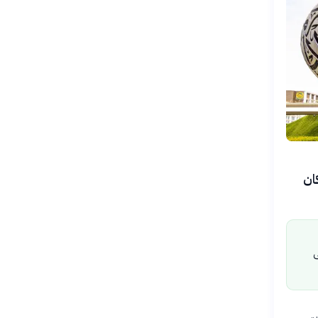
 كان
ى