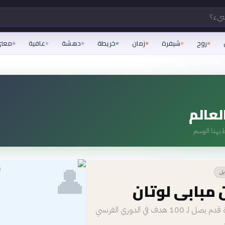
شيء؟
روح
شيفرة
زمان
خريطة
دهشة
عافية
معن
عالم
 بهذا الوسم
👤
يل
 مبابي لوتان
أسرع لاعب كرة قدم يصل لـ 100 هدف في الدوري الفرنسي