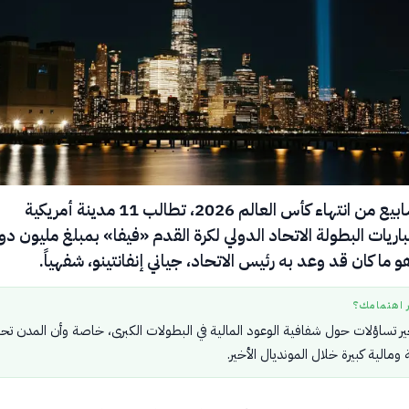
بعد ثلاثة أسابيع من انتهاء كأس العالم 2026، تطالب 11 مدينة أمريكية
يات البطولة الاتحاد الدولي لكرة القدم «فيفا» بمبلغ مليون دول
و ما كان قد وعد به رئيس الاتحاد، جياني إنفانتينو، شفهياً.
ر اهتمامك؟
أخير تساؤلات حول شفافية الوعود المالية في البطولات الكبرى، خاصة وأن المدن ت
 ومالية كبيرة خلال المونديال الأخير.