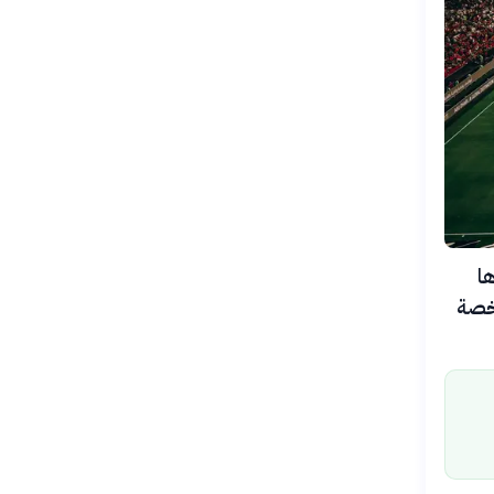
ها
خصخصة