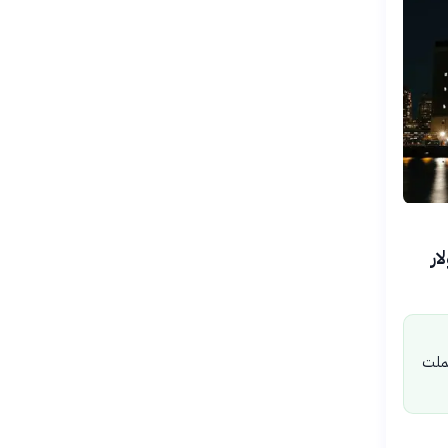
ار
حملت