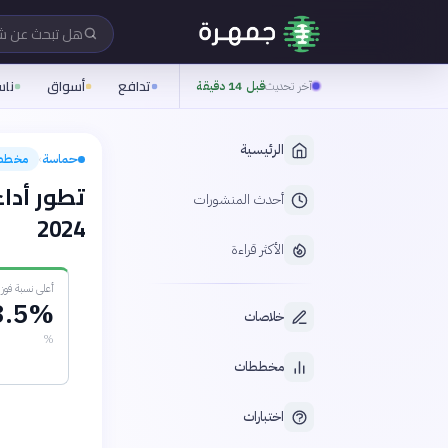
هل تبحث عن 
تدافع
أسواق
نا
آخر تحديث
قبل 14 دقيقة
الرئيسية
حماسة
مخطط
›
أحدث المنشورات
2024
الأكثر قراءة
أعلى نسبة فوز
8.5%
خلاصات
%
مخططات
اختبارات