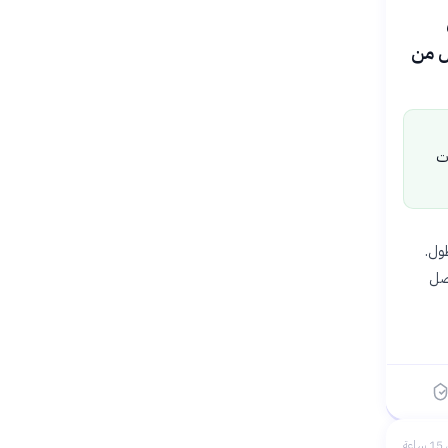
20 أن
ال من
ات
طول.
ع أن تصل
عة