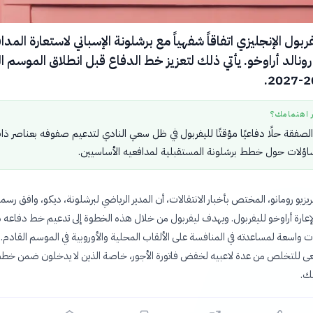
ربول الإنجليزي اتفاقاً شفهياً مع برشلونة الإسباني لاستعارة المدا
 رونالد أراوخو. يأتي ذلك لتعزيز خط الدفاع قبل انطلاق الموسم ا
ر اهتمامك؟
الصفقة حلًا دفاعيًا مؤقتًا لليفربول في ظل سعي النادي لتدعيم صفوفه بعناصر ذا
 تساؤلات حول خطط برشلونة المستقبلية لمدافعيه الأساسيين.
زيو رومانو، المختص بأخبار الانتقالات، أن المدير الرياضي لبرشلونة، ديكو، وافق رسمي
عارة أراوخو لليفربول. ويهدف ليفربول من خلال هذه الخطوة إلى تدعيم خط دفاعه 
 واسعة لمساعدته في المنافسة على الألقاب المحلية والأوروبية في الموسم القادم. يُ
عى للتخلص من عدة لاعبيه لخفض فاتورة الأجور، خاصة الذين لا يدخلون ضمن خط
ك.