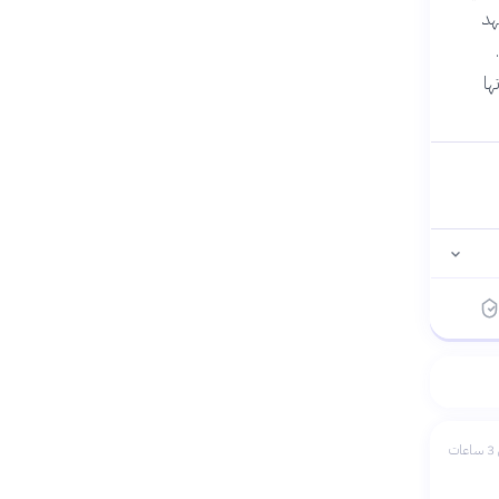
شهد
ها
ات