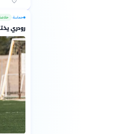
حماسة
خلاصة
›
رودري يختا