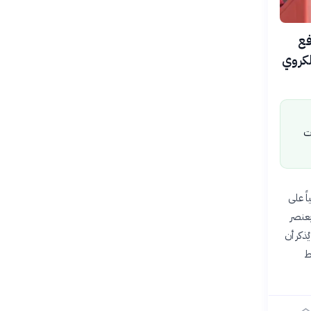
فع
لكروي
ت
اً على
بعنصر
ذكر أن
ط