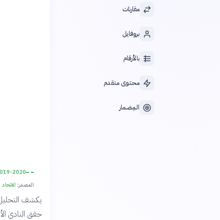
مقارنات
بروفايل
بالأرقام
محتوى متقدم
المِضمار
019-2020
المصدر:
الاتحاد 
يكشف التحليل ع
حقق النادي الأه