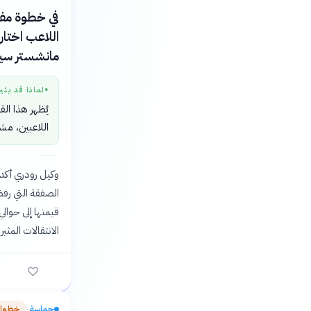
اللاعب اختار
مانشستر سيت
لماذا قد يثي
●
يُظهر هذا الق
اللاعبين، مشك
وكيل رودري أكد ل
الانتقالات المثير لعام
حماسة
خطوات
›