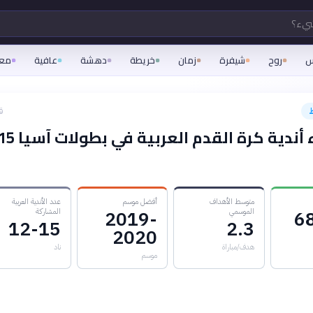
شيء؟
س
روح
شيفرة
زمان
خريطة
دهشة
عافية
مع
ق
متوسط الأهداف
أفضل موسم
عدد الأندية العربية
الموسمي
المشاركة
2019-
6
12-15
2.3
2020
هدف/مباراة
ناد
موسم