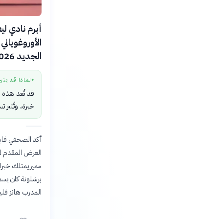
أبرم نادي ليف
الأوروغوياني
الجديد 2026-2027.
لماذا قد يثي
●
قد تُعد هذه 
خبرة، وتُثير
أكد الصحفي فابري
العرض المقدم لإ
مميز يمتلك خبرات
برشلونة كان يس
المدرب هانز فلي