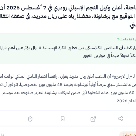
في خطوة مفاجئة، أعلن وكيل النجم الإسباني رودري في 7 أغسطس 26
 التوقيع مع برشلونة، مفضلاً إياه على ريال مدريد، في صفقة انتق
ي.
ر اهتمامك؟
رار كيف أن التنافس الكلاسيكي بين قطبي الكرة الإسبانية لا يزال يؤثر على أهم قرار
لاً تحولاً مهماً في موازين القوى.
ـ «إل لارجيرو» أن اللاعب أبلغ ريال مدريد بقراره، رافضاً انتظار النادي الملكي لوقت أ
الصفقة التي رفض مانشستر سيتي عرضاً أولياً لبرشلونة بقيمة 45 مليون يورو بخصوصها، يُتوق
قيمتها إلى حوالي 60 مليون يورو. هذه الخطوة تأتي ضمن تحركات برشلونة لتعزيز صفوفه بعد موسم
 2026.
 عملية
قبل 15 سا