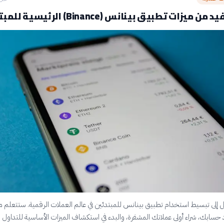
زات تطبيق بينانس (Binance) الرئيسية للمبتدئين
 إلى تبسيط استخدام تطبيق بينانس للمبتدئين في عالم العملات الرقمية. ستتعلم 
اد حسابك، شراء أولى عملاتك المشفرة، والبدء في استكشاف الميزات الأساسية للتداول