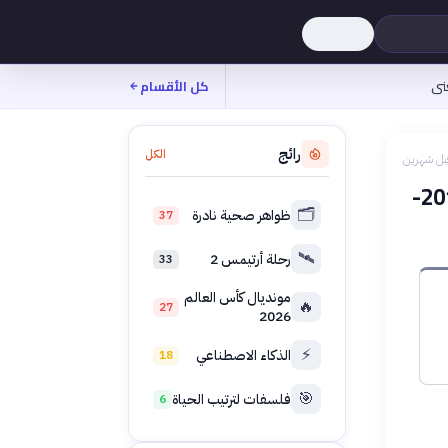
نى
كل الأقسام
رائج
الكل
بل شهرين
تطور أداء أندية كرة القدم العربية في بطولات آسيا 2015-
🗂️
ظواهر صحية نادرة
37
🛰️
رحلة أرتيمس 2
33
مونديال كأس العالم
🔥
27
2026
⚡
الذكاء الاصطناعي
18
🎯
فلسفات لترتيب الحياة
6